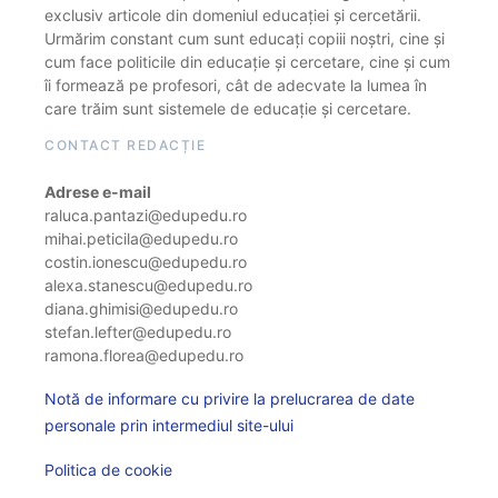
exclusiv articole din domeniul educației și cercetării.
Urmărim constant cum sunt educați copiii noștri, cine și
cum face politicile din educație și cercetare, cine și cum
îi formează pe profesori, cât de adecvate la lumea în
care trăim sunt sistemele de educație și cercetare.
CONTACT REDACȚIE
Adrese e-mail
raluca.pantazi@edupedu.ro
mihai.peticila@edupedu.ro
costin.ionescu@edupedu.ro
alexa.stanescu@edupedu.ro
diana.ghimisi@edupedu.ro
stefan.lefter@edupedu.ro
ramona.florea@edupedu.ro
Notă de informare cu privire la prelucrarea de date
personale prin intermediul site-ului
Politica de cookie