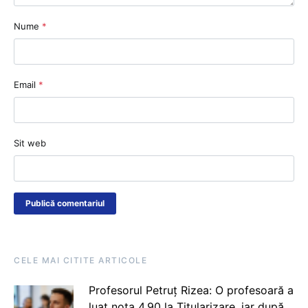
Nume
*
Email
*
Sit web
CELE MAI CITITE ARTICOLE
Profesorul Petruț Rizea: O profesoară a
luat nota 4.90 la Titularizare, iar după