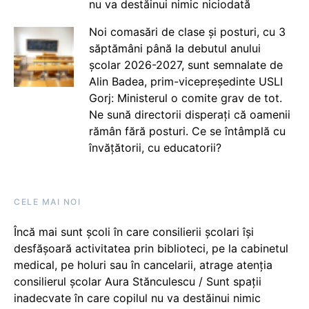
nu va destăinui nimic niciodată
Noi comasări de clase și posturi, cu 3
săptămâni până la debutul anului
școlar 2026-2027, sunt semnalate de
Alin Badea, prim-vicepreședinte USLI
Gorj: Ministerul o comite grav de tot.
Ne sună directorii disperați că oamenii
rămân fără posturi. Ce se întâmplă cu
învățătorii, cu educatorii?
CELE MAI NOI
Încă mai sunt școli în care consilierii școlari își
desfășoară activitatea prin biblioteci, pe la cabinetul
medical, pe holuri sau în cancelarii, atrage atenția
consilierul școlar Aura Stănculescu / Sunt spații
inadecvate în care copilul nu va destăinui nimic