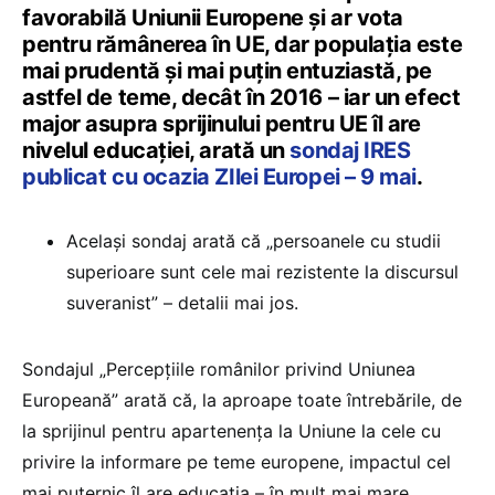
favorabilă Uniunii Europene și ar vota
pentru rămânerea în UE, dar populația este
mai prudentă și mai puțin entuziastă, pe
astfel de teme, decât în 2016 – iar un efect
major asupra sprijinului pentru UE îl are
nivelul educației, arată un
sondaj IRES
publicat cu ocazia ZIlei Europei – 9 mai
.
Același sondaj arată că „persoanele cu studii
superioare sunt cele mai rezistente la discursul
suveranist” – detalii mai jos.
Sondajul „Percepțiile românilor privind Uniunea
Europeană” arată că, la aproape toate întrebările, de
la sprijinul pentru apartenența la Uniune la cele cu
privire la informare pe teme europene, impactul cel
mai puternic îl are educația – în mult mai mare