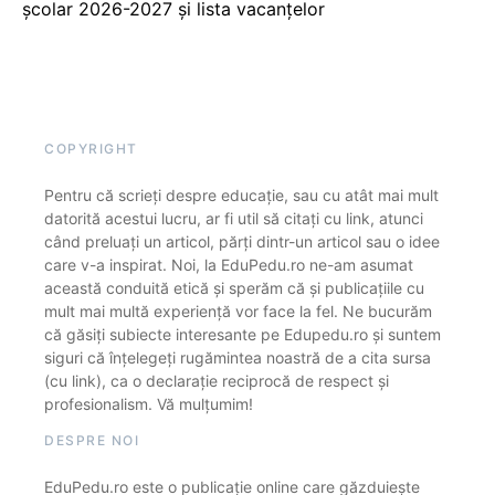
școlar 2026-2027 și lista vacanțelor
COPYRIGHT
Pentru că scrieți despre educație, sau cu atât mai mult
datorită acestui lucru, ar fi util să citați cu link, atunci
când preluați un articol, părți dintr-un articol sau o idee
care v-a inspirat. Noi, la EduPedu.ro ne-am asumat
această conduită etică și sperăm că și publicațiile cu
mult mai multă experiență vor face la fel. Ne bucurăm
că găsiți subiecte interesante pe Edupedu.ro și suntem
siguri că înțelegeți rugămintea noastră de a cita sursa
(cu link), ca o declarație reciprocă de respect și
profesionalism. Vă mulțumim!
DESPRE NOI
EduPedu.ro este o publicație online care găzduiește