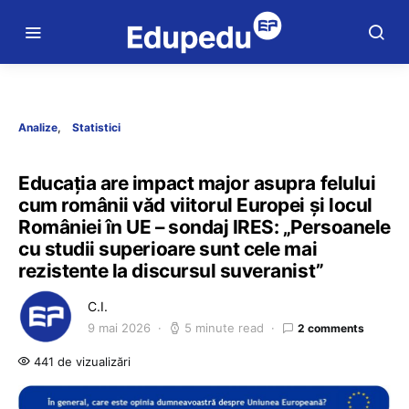
Analize
Statistici
Educația are impact major asupra felului
cum românii văd viitorul Europei și locul
României în UE – sondaj IRES: „Persoanele
cu studii superioare sunt cele mai
rezistente la discursul suveranist”
C.I.
9 mai 2026
5 minute read
2 comments
441 de vizualizări