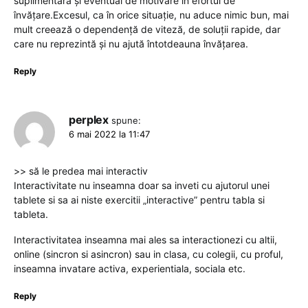
suplimentară și eventual de motivare în efortul de
învățare.Excesul, ca în orice situație, nu aduce nimic bun, mai
mult creează o dependență de viteză, de soluții rapide, dar
care nu reprezintă și nu ajută întotdeauna învățarea.
Reply
perplex
spune:
6 mai 2022 la 11:47
>> să le predea mai interactiv
Interactivitate nu inseamna doar sa inveti cu ajutorul unei
tablete si sa ai niste exercitii „interactive” pentru tabla si
tableta.
Interactivitatea inseamna mai ales sa interactionezi cu altii,
online (sincron si asincron) sau in clasa, cu colegii, cu proful,
inseamna invatare activa, experientiala, sociala etc.
Reply