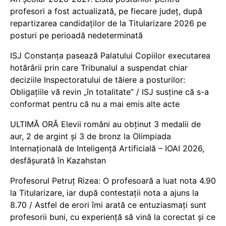
profesori a fost actualizată, pe fiecare județ, după
repartizarea candidaților de la Titularizare 2026 pe
posturi pe perioadă nedeterminată
ISJ Constanța pasează Palatului Copiilor executarea
hotărârii prin care Tribunalul a suspendat chiar
deciziile Inspectoratului de tăiere a posturilor:
Obligațiile vă revin „în totalitate” / ISJ susține că s-a
conformat pentru că nu a mai emis alte acte
ULTIMĂ ORĂ Elevii români au obținut 3 medalii de
aur, 2 de argint și 3 de bronz la Olimpiada
Internațională de Inteligență Artificială – IOAI 2026,
desfășurată în Kazahstan
Profesorul Petruț Rizea: O profesoară a luat nota 4.90
la Titularizare, iar după contestații nota a ajuns la
8.70 / Astfel de erori îmi arată ce entuziasmați sunt
profesorii buni, cu experiență să vină la corectat și ce