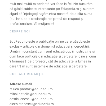
mult mai multă experiență vor face la fel. Ne bucurăm
că găsiți subiecte interesante pe Edupedu.ro și suntem
siguri că înțelegeți rugămintea noastră de a cita sursa
(cu link), ca o declarație reciprocă de respect și
profesionalism. Vă mulțumim!
DESPRE NOI
EduPedu.ro este o publicație online care găzduiește
exclusiv articole din domeniul educației și cercetării.
Urmărim constant cum sunt educați copiii noștri, cine și
cum face politicile din educație și cercetare, cine și cum
îi formează pe profesori, cât de adecvate la lumea în
care trăim sunt sistemele de educație și cercetare.
CONTACT REDACȚIE
Adrese e-mail
raluca.pantazi@edupedu.ro
mihai.peticila@edupedu.ro
costin.ionescu@edupedu.ro
alexa.stanescu@edupedu.ro