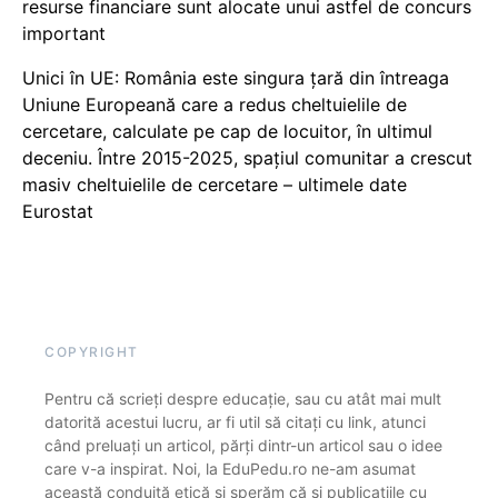
resurse financiare sunt alocate unui astfel de concurs
important
Unici în UE: România este singura țară din întreaga
Uniune Europeană care a redus cheltuielile de
cercetare, calculate pe cap de locuitor, în ultimul
deceniu. Între 2015-2025, spațiul comunitar a crescut
masiv cheltuielile de cercetare – ultimele date
Eurostat
COPYRIGHT
Pentru că scrieți despre educație, sau cu atât mai mult
datorită acestui lucru, ar fi util să citați cu link, atunci
când preluați un articol, părți dintr-un articol sau o idee
care v-a inspirat. Noi, la EduPedu.ro ne-am asumat
această conduită etică și sperăm că și publicațiile cu