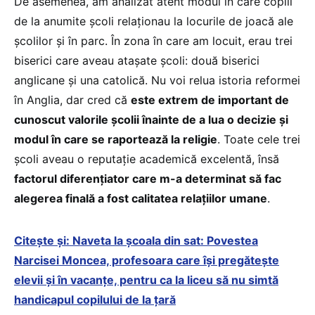
De asemenea, am analizat atent modul în care copiii
de la anumite școli relaționau la locurile de joacă ale
școlilor și în parc. În zona în care am locuit, erau trei
biserici care aveau atașate școli: două biserici
anglicane și una catolică. Nu voi relua istoria reformei
în Anglia, dar cred că
este extrem de important de
cunoscut valorile școlii înainte de a lua o decizie și
modul în care se raportează la religie
. Toate cele trei
școli aveau o reputație academică excelentă, însă
factorul diferențiator care m-a determinat să fac
alegerea finală a fost calitatea relațiilor umane
.
Citeşte şi: Naveta la școala din sat: Povestea
Narcisei Moncea, profesoara care își pregătește
elevii și în vacanțe, pentru ca la liceu să nu simtă
handicapul copilului de la țară