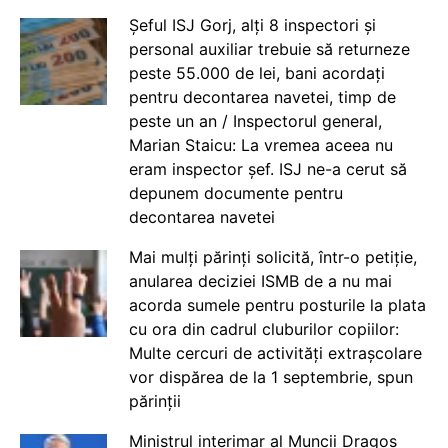
Șeful ISJ Gorj, alți 8 inspectori și
personal auxiliar trebuie să returneze
peste 55.000 de lei, bani acordați
pentru decontarea navetei, timp de
peste un an / Inspectorul general,
Marian Staicu: La vremea aceea nu
eram inspector șef. ISJ ne-a cerut să
depunem documente pentru
decontarea navetei
Mai mulți părinți solicită, într-o petiție,
anularea deciziei ISMB de a nu mai
acorda sumele pentru posturile la plata
cu ora din cadrul cluburilor copiilor:
Multe cercuri de activități extrașcolare
vor dispărea de la 1 septembrie, spun
părinții
Ministrul interimar al Muncii Dragos