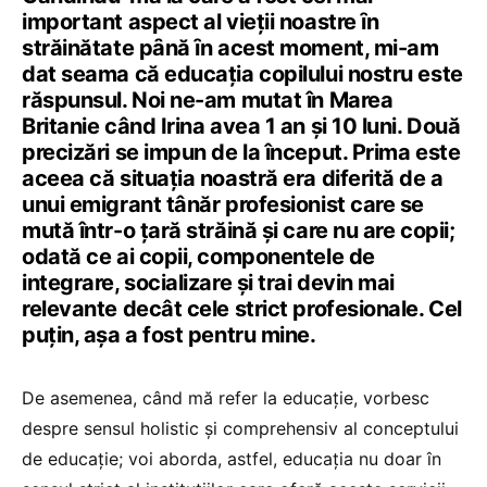
important aspect al vieţii noastre ȋn
străinătate pȃnă ȋn acest moment, mi-am
dat seama că educația copilului nostru este
răspunsul. Noi ne-am mutat în Marea
Britanie când Irina avea 1 an și 10 luni. Două
precizări se impun de la început. Prima este
aceea că situația noastră era diferită de a
unui emigrant tânăr profesionist care se
mută într-o țară străină și care nu are copii;
odată ce ai copii, componentele de
integrare, socializare și trai devin mai
relevante decât cele strict profesionale. Cel
puțin, așa a fost pentru mine.
De asemenea, când mă refer la educație, vorbesc
despre sensul holistic și comprehensiv al conceptului
de educație; voi aborda, astfel, educația nu doar în