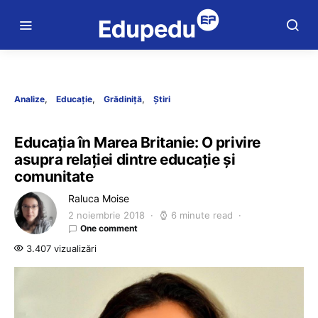
Analize
Educație
Grădiniță
Știri
Educația în Marea Britanie: O privire
asupra relației dintre educație și
comunitate
Raluca Moise
2 noiembrie 2018
6 minute read
One comment
3.407 vizualizări