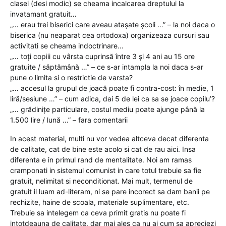
clasei (desi modic) se cheama incalcarea dreptului la
invatamant gratuit…
„… erau trei biserici care aveau atașate școli …” – la noi daca o
biserica (nu neaparat cea ortodoxa) organizeaza cursuri sau
activitati se cheama indoctrinare…
„… toți copiii cu vârsta cuprinsă între 3 și 4 ani au 15 ore
gratuite / săptămână …” – ce s-ar intampla la noi daca s-ar
pune o limita si o restrictie de varsta?
„… accesul la grupul de joacă poate fi contra-cost: în medie, 1
liră/sesiune …” – cum adica, dai 5 de lei ca sa se joace copilu’?
„… grădinițe particulare, costul mediu poate ajunge până la
1.500 lire / lună …” – fara comentarii
In acest material, multi nu vor vedea altceva decat diferenta
de calitate, cat de bine este acolo si cat de rau aici. Insa
diferenta e in primul rand de mentalitate. Noi am ramas
cramponati in sistemul comunist in care totul trebuie sa fie
gratuit, nelimitat si neconditionat. Mai mult, termenul de
gratuit il luam ad-literam, ni se pare incorect sa dam banii pe
rechizite, haine de scoala, materiale suplimentare, etc.
Trebuie sa intelegem ca ceva primit gratis nu poate fi
intotdeauna de calitate, dar mai ales ca nu ai cum sa apreciezi