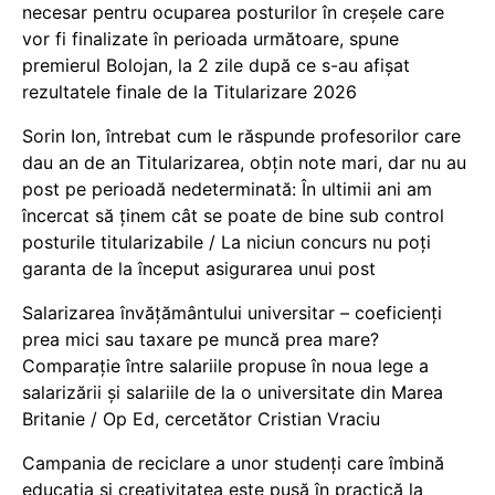
necesar pentru ocuparea posturilor în creșele care
vor fi finalizate în perioada următoare, spune
premierul Bolojan, la 2 zile după ce s-au afișat
rezultatele finale de la Titularizare 2026
Sorin Ion, întrebat cum le răspunde profesorilor care
dau an de an Titularizarea, obțin note mari, dar nu au
post pe perioadă nedeterminată: În ultimii ani am
încercat să ținem cât se poate de bine sub control
posturile titularizabile / La niciun concurs nu poți
garanta de la început asigurarea unui post
Salarizarea învățământului universitar – coeficienți
prea mici sau taxare pe muncă prea mare?
Comparație între salariile propuse în noua lege a
salarizării și salariile de la o universitate din Marea
Britanie / Op Ed, cercetător Cristian Vraciu
Campania de reciclare a unor studenți care îmbină
educația și creativitatea este pusă în practică la