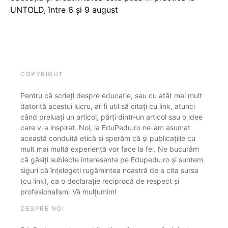
UNTOLD, între 6 și 9 august
COPYRIGHT
Pentru că scrieți despre educație, sau cu atât mai mult
datorită acestui lucru, ar fi util să citați cu link, atunci
când preluați un articol, părți dintr-un articol sau o idee
care v-a inspirat. Noi, la EduPedu.ro ne-am asumat
această conduită etică și sperăm că și publicațiile cu
mult mai multă experiență vor face la fel. Ne bucurăm
că găsiți subiecte interesante pe Edupedu.ro și suntem
siguri că înțelegeți rugămintea noastră de a cita sursa
(cu link), ca o declarație reciprocă de respect și
profesionalism. Vă mulțumim!
DESPRE NOI