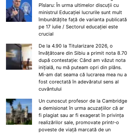
Pîslaru: În urma ultimelor discuții cu
ministrul Educației lucrurile sunt mult
îmbunătățite față de varianta publicată
pe 17 iulie / Sectorul educației este
crucial
De la 4.90 la Titularizare 2026, o
învățătoare din Sibiu a primit nota 8.70
după contestație: Când am văzut nota
inițială, nu mă puteam opri din plâns.
Mi-am dat seama că lucrarea mea nu a
fost corectată în adevăratul sens al
cuvântului
Un cunoscut profesor de la Cambridge
a demisionat în urma acuzațiilor că ar
fi plagiat sau ar fi exagerat în privința
realizărilor sale, promovate printr-o
poveste de viață marcată de un