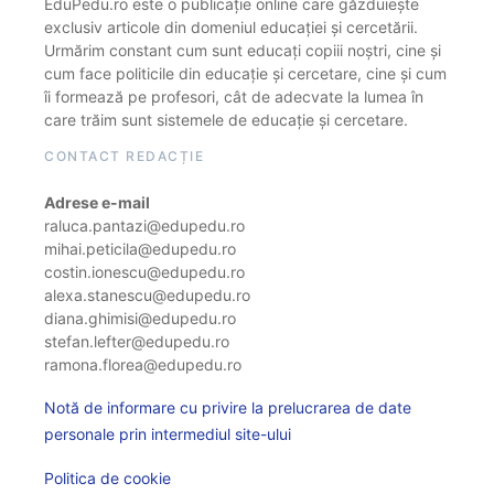
EduPedu.ro este o publicație online care găzduiește
exclusiv articole din domeniul educației și cercetării.
Urmărim constant cum sunt educați copiii noștri, cine și
cum face politicile din educație și cercetare, cine și cum
îi formează pe profesori, cât de adecvate la lumea în
care trăim sunt sistemele de educație și cercetare.
CONTACT REDACȚIE
Adrese e-mail
raluca.pantazi@edupedu.ro
mihai.peticila@edupedu.ro
costin.ionescu@edupedu.ro
alexa.stanescu@edupedu.ro
diana.ghimisi@edupedu.ro
stefan.lefter@edupedu.ro
ramona.florea@edupedu.ro
Notă de informare cu privire la prelucrarea de date
personale prin intermediul site-ului
Politica de cookie