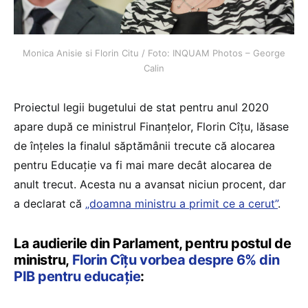
Monica Anisie si Florin Citu / Foto: INQUAM Photos – George
Calin
Proiectul legii bugetului de stat pentru anul 2020
apare după ce ministrul Finanțelor, Florin Cîțu, lăsase
de înțeles la finalul săptămânii trecute că alocarea
pentru Educație va fi mai mare decât alocarea de
anult trecut. Acesta nu a avansat niciun procent, dar
a declarat că
„doamna ministru a primit ce a cerut”
.
La audierile din Parlament, pentru postul de
ministru,
Florin Cîțu vorbea despre 6% din
PIB pentru educație
: