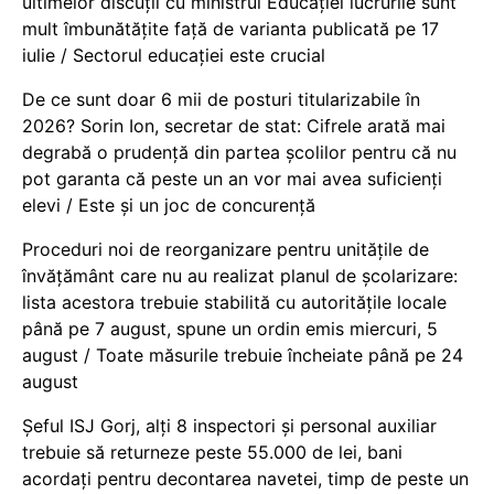
ultimelor discuții cu ministrul Educației lucrurile sunt
mult îmbunătățite față de varianta publicată pe 17
iulie / Sectorul educației este crucial
De ce sunt doar 6 mii de posturi titularizabile în
2026? Sorin Ion, secretar de stat: Cifrele arată mai
degrabă o prudență din partea școlilor pentru că nu
pot garanta că peste un an vor mai avea suficienți
elevi / Este și un joc de concurență
Proceduri noi de reorganizare pentru unitățile de
învățământ care nu au realizat planul de școlarizare:
lista acestora trebuie stabilită cu autoritățile locale
până pe 7 august, spune un ordin emis miercuri, 5
august / Toate măsurile trebuie încheiate până pe 24
august
Șeful ISJ Gorj, alți 8 inspectori și personal auxiliar
trebuie să returneze peste 55.000 de lei, bani
acordați pentru decontarea navetei, timp de peste un