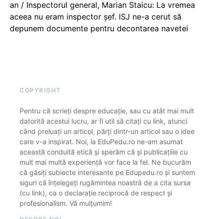
an / Inspectorul general, Marian Staicu: La vremea
aceea nu eram inspector șef. ISJ ne-a cerut să
depunem documente pentru decontarea navetei
COPYRIGHT
Pentru că scrieți despre educație, sau cu atât mai mult
datorită acestui lucru, ar fi util să citați cu link, atunci
când preluați un articol, părți dintr-un articol sau o idee
care v-a inspirat. Noi, la EduPedu.ro ne-am asumat
această conduită etică și sperăm că și publicațiile cu
mult mai multă experiență vor face la fel. Ne bucurăm
că găsiți subiecte interesante pe Edupedu.ro și suntem
siguri că înțelegeți rugămintea noastră de a cita sursa
(cu link), ca o declarație reciprocă de respect și
profesionalism. Vă mulțumim!