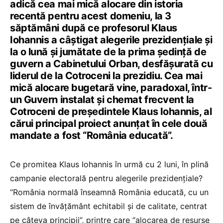
adică cea mai mică alocare din istoria
recentă pentru acest domeniu, la 3
săptămâni după ce profesorul Klaus
Iohannis a câștigat alegerile prezidențiale și
la o lună și jumătate de la prima ședință de
guvern a Cabinetului Orban, desfășurată cu
liderul de la Cotroceni la prezidiu. Cea mai
mică alocare bugetară vine, paradoxal, într-
un Guvern instalat și chemat frecvent la
Cotroceni de președintele Klaus Iohannis, al
cărui principal proiect anunțat în cele două
mandate a fost “România educată”.
Ce promitea Klaus Iohannis în urmă cu 2 luni, în plină
campanie electorală pentru alegerile prezidențiale?
“România normală înseamnă România educată, cu un
sistem de învățământ echitabil și de calitate, centrat
pe câteva principii”, printre care “alocarea de resurse