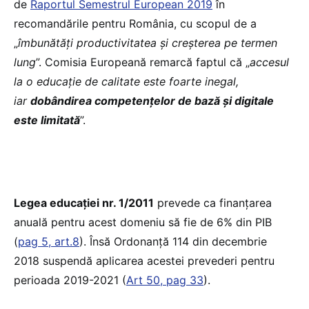
de
Raportul Semestrul European 2019
în
recomandările pentru România, cu scopul de a
„
îmbunătăți productivitatea și creșterea pe termen
lung
”. Comisia Europeană remarcă faptul că „
accesul
la o educație de calitate este foarte inegal,
iar
dobândirea competențelor de bază și digitale
este limitată
”.
Legea educației nr. 1/2011
prevede ca finanțarea
anuală pentru acest domeniu să fie de 6% din PIB
(
pag 5, art.8
). Însă Ordonanță 114 din decembrie
2018 suspendă aplicarea acestei prevederi pentru
perioada 2019-2021 (
Art 50, pag 33
).