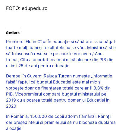
FOTO: edupedu.ro
Similare
Premierul Florin Cîțu: În educație și sănătate s-au băgat
foarte mulți bani și rezultatele nu se văd. Miniștrii să știe
să folosească resursele pe care le vor avea / Anul
trecut, Cîțu a acordat cea mai mică alocare din PIB din
ultimii 25 de ani pentru educație
Derapaj în Guvern: Raluca Turcan numeşte „informaţie
falsă” faptul că bugetul Educaţiei este mai mic şi
vorbește doar de finanţarea totală care ar fi 3,8% din
PIB. Vicepremierul compară bugetul ministerului pe
2019 cu alocarea totală pentru domeniul Educaţiei în
2020
În România, 150.000 de copii adorm flămânzi. Părinții
cer președintelui și premierului să nu blocheze dublarea
alocației