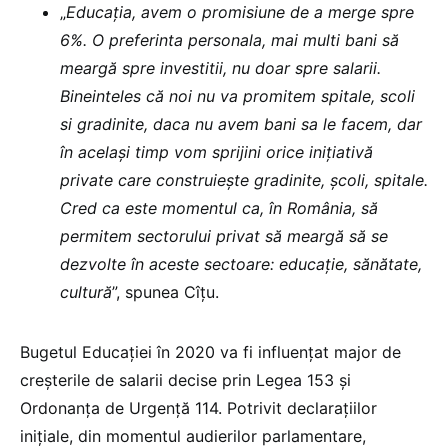
„
Educația, avem o promisiune de a merge spre
6%. O preferinta personala, mai multi bani să
meargă spre investitii, nu doar spre salarii.
Bineinteles că noi nu va promitem spitale, scoli
si gradinite, daca nu avem bani sa le facem, dar
în același timp vom sprijini orice inițiativă
private care construiește gradinite, școli, spitale.
Cred ca este momentul ca, în România, să
permitem sectorului privat să meargă să se
dezvolte în aceste sectoare: educație, sănătate,
cultură
”, spunea Cîțu.
Bugetul Educației în 2020 va fi influențat major de
creșterile de salarii decise prin Legea 153 și
Ordonanța de Urgență 114. Potrivit declarațiilor
inițiale, din momentul audierilor parlamentare,