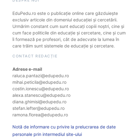
DESPRE NOI
EduPedu.ro este o publicație online care găzduiește
exclusiv articole din domeniul educației și cercetării.
Urmărim constant cum sunt educați copiii noștri, cine și
cum face politicile din educație și cercetare, cine și cum
îi formează pe profesori, cât de adecvate la lumea în
care trăim sunt sistemele de educație și cercetare.
CONTACT REDACȚIE
Adrese e-mail
raluca.pantazi@edupedu.ro
mihai.peticila@edupedu.ro
costin.ionescu@edupedu.ro
alexa.stanescu@edupedu.ro
diana.ghimisi@edupedu.ro
stefan.lefter@edupedu.ro
ramona.florea@edupedu.ro
Notă de informare cu privire la prelucrarea de date
personale prin intermediul site-ului