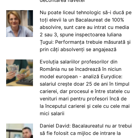
decontarea navetei
Nu poate liceul tehnologic să-i ducă pe
toți elevii la un Bacalaureat de 100%
absolvire, sunt care au intrat cu media
2 sau 3, spune inspectoarea Iuliana
Țugui: Performanța trebuie măsurată și
prin câți absolvenți se angajează
Evoluția salariilor profesorilor din
România nu se încadrează în niciun
model european - analiză Eurydice:
salariul crește doar 25 de ani în timpul
carierei, dar procesul e între statele cu
venituri mari pentru profesori încă de
la începutul carierei și cele cu cele mai
mici salarii
Daniel David: Bacalaureatul nu ar trebui
să fie folosit ca mijloc de intrare la