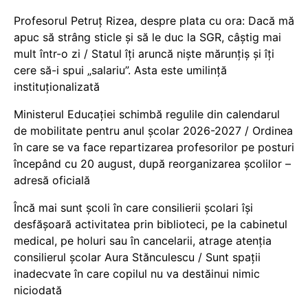
Profesorul Petruț Rizea, despre plata cu ora: Dacă mă
apuc să strâng sticle și să le duc la SGR, câștig mai
mult într-o zi / Statul îți aruncă niște mărunțiș și îți
cere să-i spui „salariu”. Asta este umilință
instituționalizată
Ministerul Educației schimbă regulile din calendarul
de mobilitate pentru anul școlar 2026-2027 / Ordinea
în care se va face repartizarea profesorilor pe posturi
începând cu 20 august, după reorganizarea școlilor –
adresă oficială
Încă mai sunt școli în care consilierii școlari își
desfășoară activitatea prin biblioteci, pe la cabinetul
medical, pe holuri sau în cancelarii, atrage atenția
consilierul școlar Aura Stănculescu / Sunt spații
inadecvate în care copilul nu va destăinui nimic
niciodată