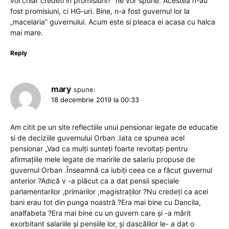
voi chiar credeti in promisiuni?” ne vor spune. Acestea n-au
fost promisiuni, ci HG-uri. Bine, n-a fost guvernul lor la
„macelaria” guvernului. Acum este si pleaca ei acasa cu halca
mai mare.
Reply
mary
spune:
18 decembrie 2019 la 00:33
Am citit pe un site reflectiile unui pensionar legate de educatie
si de deciziile guvernului Orban .Iata ce spunea acel
pensionar „Vad ca mulți sunteți foarte revoltați pentru
afirmațiile mele legate de maririle de salariu propuse de
guvernul Orban .Înseamnă ca iubiți ceea ce a făcut guvernul
anterior ?Adică v -a plăcut ca a dat pensii speciale
parlamentarilor ,primarilor ,magistraților ?Nu credeți ca acei
bani erau tot din punga noastră ?Era mai bine cu Dancila,
analfabeta ?Era mai bine cu un guvern care și -a mărit
exorbitant salariile și pensiile lor, și dascălilor le- a dat o