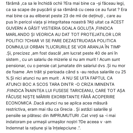
fărâmă ,ca sa le închidă ochii ?Era mai bine ca -și făceau legi,
ca sa scape de pușcării și sa rămână cu ceea ce au furat ? Era
mai bine ca au eliberat peste 23 de mii de deținuți , care au
pus în pericol viața și integritatea noastră ?Ați uitat ca ACEST
GUVERN A GĂSIT VISTIERIA GOALA GOLUȚA ,FIINDCA
MARLANDO ȘI VEORICA AU DAT TOT PROTEJATILOR LOR
POLITICI ?CHIAR VI SE PARE DEZASTRUOASA POLITICA
DOMNULUI ORBAN ?LUCRURILE SE VOR ARANJA ÎN TIMP
.Și, precizez ,am fost dascăl ,am lucrat peste 40 de ani în
sistem , cu un salariu de mizerie si nu am murit ! Acum sunt
pensionar, cu o pensie cat jumatate din salariul dvs .Și nu mor
de foame .Am trăit și perioada când s -au redus salariile cu 25
%.Și nici atunci nu am murit . A NU SE UITA FAPTUL CA
ATUNCI BOC A SCOS TARA DINTR -O CRIZA IMINENTA
.FIINDCA ÎNAINTEA LUI FUSESE TARICEANU, CARE TOT AȘA
FĂCUSE NIȘTE MĂRIRI EXORBITANTE FĂRĂ ACOPERIRE
ECONOMICA .Dacă atunci nu se aplica acea măsură
restrictiva, eram mai rău ca Grecia . Și astăzi salariile și
pensiile se plătesc din IMPRUMUTURI .Cat vreți sa -i mai
indatoram pe urmașii urmașilor noștri ?De aceea v -am
îndemnat la rațiune și la înțelepciune .”.