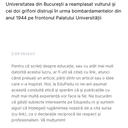
Universitatea din București a reamplasat vulturul și
cei doi grifoni distruși în urma bombardamentelor din
anul 1944 pe frontonul Palatului Universității
COPYRIGHT
Pentru că scrieți despre educație, sau cu atât mai mult
datorită acestui lucru, ar fi util să citați cu link, atunci
când preluați un articol, părți dintr-un articol sau o idee
care v-a inspirat. Noi, la EduPedu.ro ne-am asumat
această conduită etică și sperăm că și publicațiile cu
mult mai multă experiență vor face la fel. Ne bucurăm
că găsiți subiecte interesante pe Edupedu.ro și suntem
siguri că înțelegeți rugămintea noastră de a cita sursa
(cu link), ca o declarație reciprocă de respect și
profesionalism. Vă mulțumim!