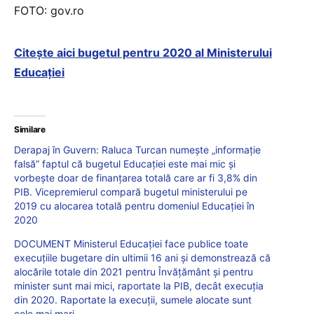
FOTO: gov.ro
Citește aici bugetul pentru 2020 al Ministerului
Educației
Similare
Derapaj în Guvern: Raluca Turcan numeşte „informaţie
falsă” faptul că bugetul Educaţiei este mai mic şi
vorbește doar de finanţarea totală care ar fi 3,8% din
PIB. Vicepremierul compară bugetul ministerului pe
2019 cu alocarea totală pentru domeniul Educaţiei în
2020
DOCUMENT Ministerul Educației face publice toate
execuțiile bugetare din ultimii 16 ani și demonstrează că
alocările totale din 2021 pentru Învățământ și pentru
minister sunt mai mici, raportate la PIB, decât execuția
din 2020. Raportate la execuții, sumele alocate sunt
cele mai mari