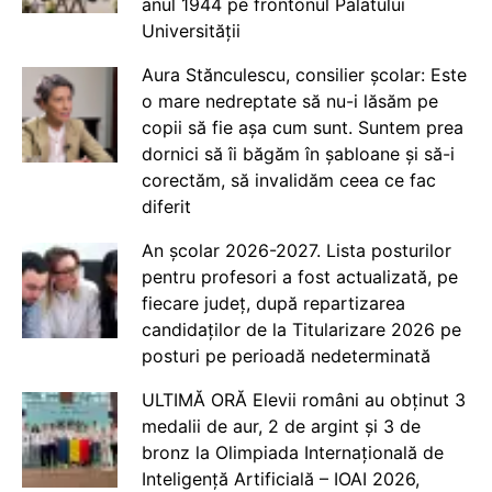
anul 1944 pe frontonul Palatului
Universității
Aura Stănculescu, consilier școlar: Este
o mare nedreptate să nu-i lăsăm pe
copii să fie așa cum sunt. Suntem prea
dornici să îi băgăm în șabloane și să-i
corectăm, să invalidăm ceea ce fac
diferit
An școlar 2026-2027. Lista posturilor
pentru profesori a fost actualizată, pe
fiecare județ, după repartizarea
candidaților de la Titularizare 2026 pe
posturi pe perioadă nedeterminată
ULTIMĂ ORĂ Elevii români au obținut 3
medalii de aur, 2 de argint și 3 de
bronz la Olimpiada Internațională de
Inteligență Artificială – IOAI 2026,