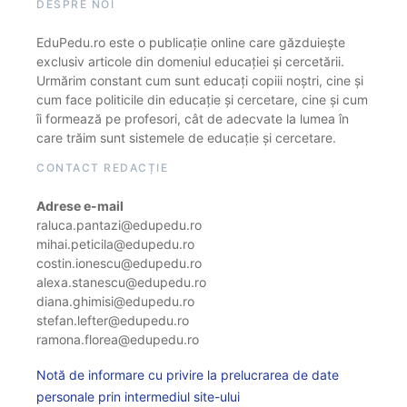
DESPRE NOI
EduPedu.ro este o publicație online care găzduiește
exclusiv articole din domeniul educației și cercetării.
Urmărim constant cum sunt educați copiii noștri, cine și
cum face politicile din educație și cercetare, cine și cum
îi formează pe profesori, cât de adecvate la lumea în
care trăim sunt sistemele de educație și cercetare.
CONTACT REDACȚIE
Adrese e-mail
raluca.pantazi@edupedu.ro
mihai.peticila@edupedu.ro
costin.ionescu@edupedu.ro
alexa.stanescu@edupedu.ro
diana.ghimisi@edupedu.ro
stefan.lefter@edupedu.ro
ramona.florea@edupedu.ro
Notă de informare cu privire la prelucrarea de date
personale prin intermediul site-ului