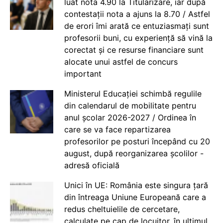
luat nota 4.90 la Titularizare, iar după
contestații nota a ajuns la 8.70 / Astfel
de erori îmi arată ce entuziasmați sunt
profesorii buni, cu experiență să vină la
corectat și ce resurse financiare sunt
alocate unui astfel de concurs
important
Ministerul Educației schimbă regulile
din calendarul de mobilitate pentru
anul școlar 2026-2027 / Ordinea în
care se va face repartizarea
profesorilor pe posturi începând cu 20
august, după reorganizarea școlilor -
adresă oficială
Unici în UE: România este singura țară
din întreaga Uniune Europeană care a
redus cheltuielile de cercetare,
calculate pe cap de locuitor, în ultimul