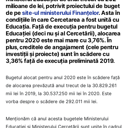
milioane de lei, potrivit proiectului de buget
de pe
site-ul ministerului Finanțelor
. Asta în
condițiile în care Cercetarea a fost unită cu
Educația. Față de execuția pentru bugetul
Educației (deci nu și al Cercetării), alocarea
pentru 2020 este mai mare cu 3,76%. În
plus, creditele de angajament (cele pentru
investiții și proiecte) sunt în scădere cu
3,36% față de execuția preliminată 2019.
Bugetul alocat pentru anul 2020 este în scădere față
de alocarea prevăzută anul trecut de la 30.829.261
mii lei în 2019, la 30.537.250 mii lei în 2020. Este
vorba despre o scădere de 292.011 mii lei.
Menționăm că anul acesta bugetele Ministerului
Educației și Ministerului Cercetării sunt unite în cadrul