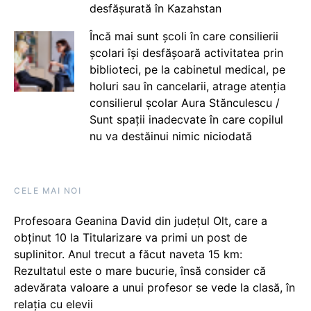
desfășurată în Kazahstan
Încă mai sunt școli în care consilierii
școlari își desfășoară activitatea prin
biblioteci, pe la cabinetul medical, pe
holuri sau în cancelarii, atrage atenția
consilierul școlar Aura Stănculescu /
Sunt spații inadecvate în care copilul
nu va destăinui nimic niciodată
CELE MAI NOI
Profesoara Geanina David din județul Olt, care a
obținut 10 la Titularizare va primi un post de
suplinitor. Anul trecut a făcut naveta 15 km:
Rezultatul este o mare bucurie, însă consider că
adevărata valoare a unui profesor se vede la clasă, în
relația cu elevii