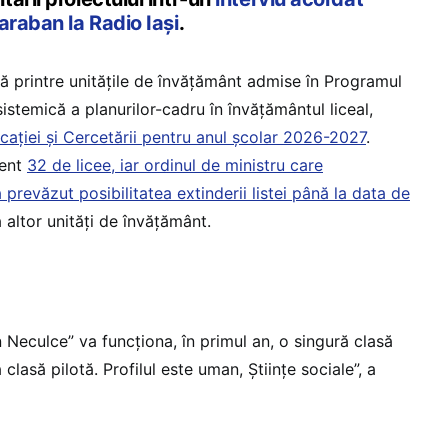
araban la Radio Iași
.
lă printre unitățile de învățământ admise în Programul
sistemică a planurilor-cadru în învățământul liceal,
cației și Cercetării pentru anul școlar 2026-2027
.
zent
32 de licee, iar ordinul de ministru care
prevăzut posibilitatea extinderii listei până la data de
ea altor unități de învățământ.
on Neculce” va funcționa, în primul an, o singură clasă
clasă pilotă. Profilul este uman, Științe sociale”, a