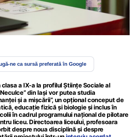
gă-ne ca sursă preferată în Google
n clasa a IX-a la profilul Științe Sociale al
 Neculce” din Iași vor putea studia
nței și a mișcării”, un opțional conceput de
că, educație fizică și biologie și inclus în
colii în cadrul programului național de pilotare
ntru liceu. Directoarea liceului, profesoara
rbit despre noua disciplină și despre
ării proiectului într-un
interviu acordat