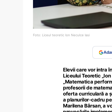
Foto: Liceul teoretic Ion Neculce Iasi
Adau
Elevii care vor intra î
Liceului Teoretic „Ion
„Matematica performa
profesorii de matemati
oferta curriculară a ș
a planurilor-cadru pe
Marilena Bârsan, a vo
provocările implement