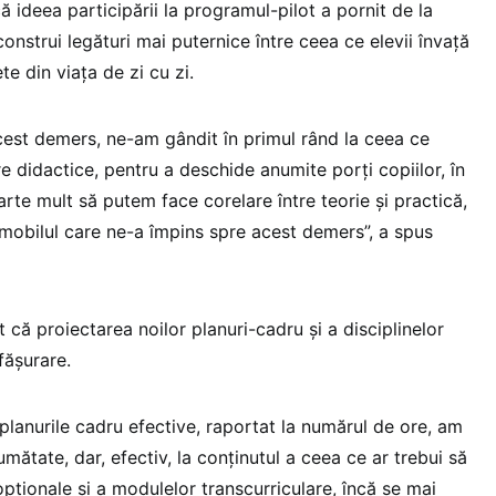
ă ideea participării la programul-pilot a pornit de la
construi legături mai puternice între ceea ce elevii învață
ete din viața de zi cu zi.
cest demers, ne-am gândit în primul rând la ceea ce
e didactice, pentru a deschide anumite porți copiilor, în
arte mult să putem face corelare între teorie și practică,
, mobilul care ne-a împins spre acest demers”, a spus
 că proiectarea noilor planuri-cadru și a disciplinelor
fășurare.
 planurile cadru efective, raportat la numărul de ore, am
jumătate, dar, efectiv, la conținutul a ceea ce ar trebui să
 opționale și a modulelor transcurriculare, încă se mai