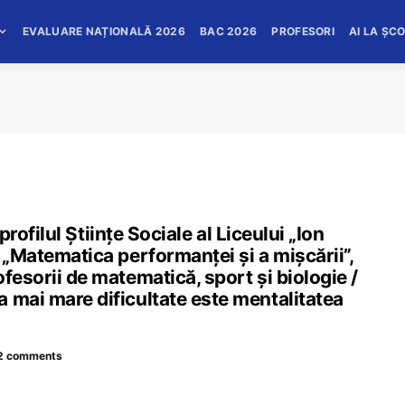
EVALUARE NAȚIONALĂ 2026
BAC 2026
PROFESORI
AI LA ȘC
 profilul Științe Sociale al Liceului „Ion
 „Matematica performanței și a mișcării”,
fesorii de matematică, sport și biologie /
 mai mare dificultate este mentalitatea
2 comments