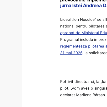
jurnalistei Andreea D
Liceul „Ion Neculce” se af
național pentru pilotarea 
aprobat de Ministerul Edu
Programul include în pre
reglementează pilotarea a 
31 mai 2026
, la solicitar
Potrivit directoarei, la „I
pilot. „Vom avea o singură 
declarat Marilena Bârsan.