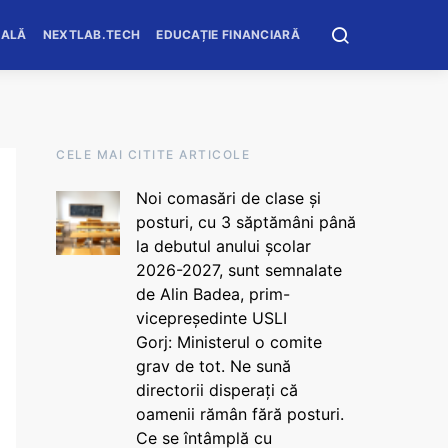
OALĂ
NEXTLAB.TECH
EDUCAȚIE FINANCIARĂ
CELE MAI CITITE ARTICOLE
Noi comasări de clase și
posturi, cu 3 săptămâni până
la debutul anului școlar
2026-2027, sunt semnalate
de Alin Badea, prim-
vicepreședinte USLI
Gorj: Ministerul o comite
grav de tot. Ne sună
directorii disperați că
oamenii rămân fără posturi.
Ce se întâmplă cu