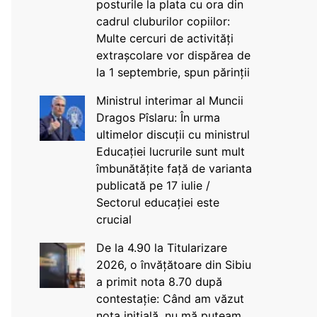
posturile la plata cu ora din
cadrul cluburilor copiilor:
Multe cercuri de activități
extrașcolare vor dispărea de
la 1 septembrie, spun părinții
Ministrul interimar al Muncii
Dragos Pîslaru: În urma
ultimelor discuții cu ministrul
Educației lucrurile sunt mult
îmbunătățite față de varianta
publicată pe 17 iulie /
Sectorul educației este
crucial
De la 4.90 la Titularizare
2026, o învățătoare din Sibiu
a primit nota 8.70 după
contestație: Când am văzut
nota inițială, nu mă puteam