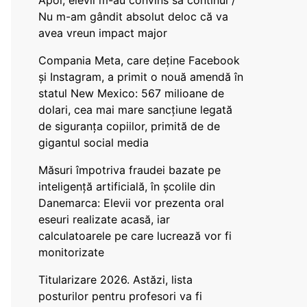
Apoi, elevii m-au convins să continui /
Nu m-am gândit absolut deloc că va
avea vreun impact major
Compania Meta, care deține Facebook
și Instagram, a primit o nouă amendă în
statul New Mexico: 567 milioane de
dolari, cea mai mare sancțiune legată
de siguranța copiilor, primită de de
gigantul social media
Măsuri împotriva fraudei bazate pe
inteligență artificială, în școlile din
Danemarca: Elevii vor prezenta oral
eseuri realizate acasă, iar
calculatoarele pe care lucrează vor fi
monitorizate
Titularizare 2026. Astăzi, lista
posturilor pentru profesori va fi