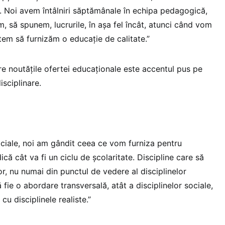
 Noi avem întâlniri săptămânale în echipa pedagogică,
, să spunem, lucrurile, în așa fel încât, atunci când vom
putem să furnizăm o educație de calitate.”
tre noutățile ofertei educaționale este accentul pus pe
isciplinare.
sociale, noi am gândit ceea ce vom furniza pentru
dică cât va fi un ciclu de școlaritate. Discipline care să
or, nu numai din punctul de vedere al disciplinelor
ă fie o abordare transversală, atât a disciplinelor sociale,
cu disciplinele realiste.”