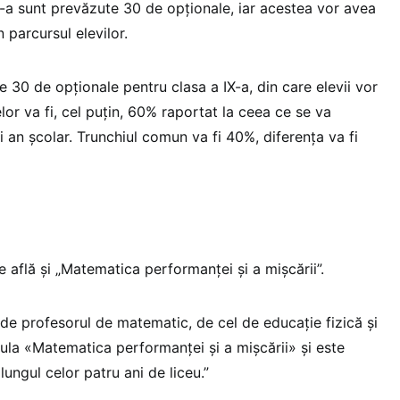
X-a sunt prevăzute 30 de opționale, iar acestea vor avea
 parcursul elevilor.
 30 de opționale pentru clasa a IX-a, din care elevii vor
or va fi, cel puțin, 60% raportat la ceea ce se va
 an școlar. Trunchiul comun va fi 40%, diferența va fi
se află și „Matematica performanței și a mișcării”.
de profesorul de matematic, de cel de educație fizică și
itula «Matematica performanței și a mișcării» și este
lungul celor patru ani de liceu.”