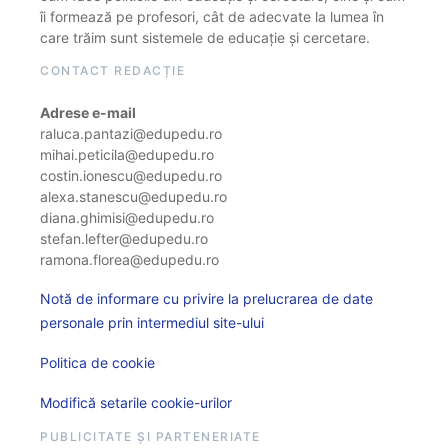
îi formează pe profesori, cât de adecvate la lumea în
care trăim sunt sistemele de educație și cercetare.
CONTACT REDACȚIE
Adrese e-mail
raluca.pantazi@edupedu.ro
mihai.peticila@edupedu.ro
costin.ionescu@edupedu.ro
alexa.stanescu@edupedu.ro
diana.ghimisi@edupedu.ro
stefan.lefter@edupedu.ro
ramona.florea@edupedu.ro
Notă de informare cu privire la prelucrarea de date
personale prin intermediul site-ului
Politica de cookie
Modifică setarile cookie-urilor
PUBLICITATE ȘI PARTENERIATE