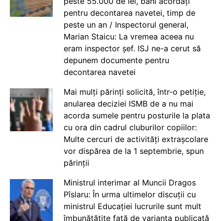
peste 55.000 de lei, bani acordați
pentru decontarea navetei, timp de
peste un an / Inspectorul general,
Marian Staicu: La vremea aceea nu
eram inspector șef. ISJ ne-a cerut să
depunem documente pentru
decontarea navetei
Mai mulți părinți solicită, într-o petiție,
anularea deciziei ISMB de a nu mai
acorda sumele pentru posturile la plata
cu ora din cadrul cluburilor copiilor:
Multe cercuri de activități extrașcolare
vor dispărea de la 1 septembrie, spun
părinții
Ministrul interimar al Muncii Dragos
Pîslaru: În urma ultimelor discuții cu
ministrul Educației lucrurile sunt mult
îmbunătățite față de varianta publicată