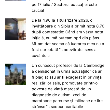
pe 17 iulie / Sectorul educației este
crucial
De la 4.90 la Titularizare 2026, o
învățătoare din Sibiu a primit nota 8.70
după contestație: Când am văzut nota
inițială, nu mă puteam opri din plâns.
Mi-am dat seama că lucrarea mea nu a
fost corectată în adevăratul sens al
cuvântului
Un cunoscut profesor de la Cambridge
a demisionat în urma acuzațiilor că ar
fi plagiat sau ar fi exagerat în privința
realizărilor sale, promovate printr-o
poveste de viață marcată de un
diagnostic de autism, zeci de
maratoane parcurse și milioane de lire
strânse în scopuri caritabile