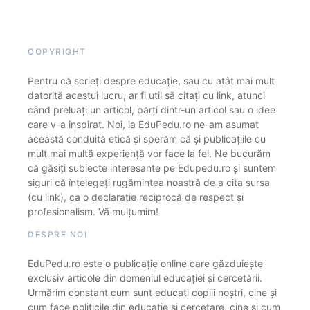
COPYRIGHT
Pentru că scrieți despre educație, sau cu atât mai mult
datorită acestui lucru, ar fi util să citați cu link, atunci
când preluați un articol, părți dintr-un articol sau o idee
care v-a inspirat. Noi, la EduPedu.ro ne-am asumat
această conduită etică și sperăm că și publicațiile cu
mult mai multă experiență vor face la fel. Ne bucurăm
că găsiți subiecte interesante pe Edupedu.ro și suntem
siguri că înțelegeți rugămintea noastră de a cita sursa
(cu link), ca o declarație reciprocă de respect și
profesionalism. Vă mulțumim!
DESPRE NOI
EduPedu.ro este o publicație online care găzduiește
exclusiv articole din domeniul educației și cercetării.
Urmărim constant cum sunt educați copiii noștri, cine și
cum face politicile din educație și cercetare, cine și cum