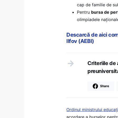
cap de familie de s
Pentru
bursa de pe
olimpiadele național
Descarcă de aici comu
Ilfov (AEBI)
Criteriile d
preuniversit
Share
Ordinul ministrului educaț
acordare a burselor pentru