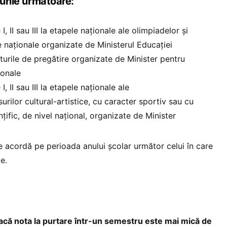
zurile următoare:
 I, II sau III la etapele naționale ale olimpiadelor și
e naționale organizate de Ministerul Educației
loturile de pregătire organizate de Minister pentru
ionale
I, II sau III la etapele naționale ale
urilor cultural-artistice, cu caracter sportiv sau cu
nțific, de nivel național, organizate de Minister
 acordă pe perioada anului școlar următor celui în care
e.
dacă nota la purtare într-un semestru este mai mică de