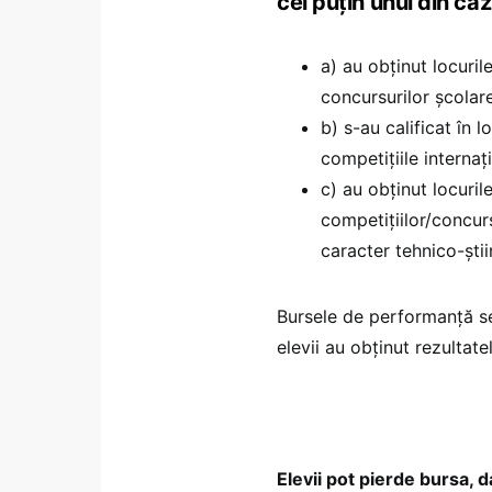
cel puțin unul din ca
a) au obținut locurile
concursurilor şcolar
b) s-au calificat în 
competițiile internaț
c) au obținut locurile 
competițiilor/concurs
caracter tehnico-știi
Bursele de performanță se
elevii au obținut rezultatel
Elevii pot pierde bursa, 