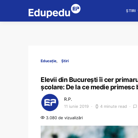
ȘTIRI
Educație
Știri
Elevii din București îi cer prima
școlare: De la ce medie primesc b
R.P.
11 iunie 2019
4 minute read
3.080 de vizualizări