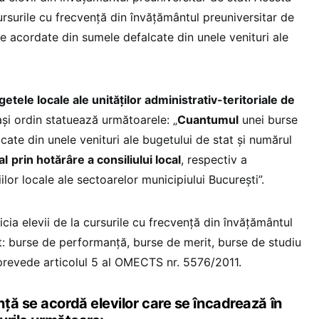
ursurile cu frecvență din învăţământul preuniversitar de
e acordate din sumele defalcate din unele venituri ale
tele locale ale unităților administrativ-teritoriale de
ași ordin statuează următoarele: „
Cuantumul
unei burse
ate din unele venituri ale bugetului de stat și numărul
al
prin hotărâre a consiliului local
, respectiv a
iilor locale ale sectoarelor municipiului Bucureşti”.
cia elevii de la cursurile cu frecvență din învățământul
nt: burse de performanță, burse de merit, burse de studiu
 prevede articolul 5 al OMECTS nr. 5576/2011.
ță se acordă elevilor care se încadrează în