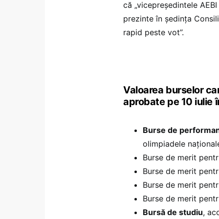
că „vicepreședintele AEBI 
prezinte în ședința Consi
rapid peste vot”.
Valoarea burselor ca
aprobate pe 10 iulie î
Burse de performa
olimpiadele național
Burse de merit pent
Burse de merit pent
Burse de merit pent
Burse de merit pent
Bursă de studiu
, ac