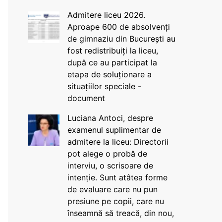
Admitere liceu 2026.
Aproape 600 de absolvenți
de gimnaziu din București au
fost redistribuiți la liceu,
după ce au participat la
etapa de soluționare a
situațiilor speciale -
document
Luciana Antoci, despre
examenul suplimentar de
admitere la liceu: Directorii
pot alege o probă de
interviu, o scrisoare de
intenție. Sunt atâtea forme
de evaluare care nu pun
presiune pe copii, care nu
înseamnă să treacă, din nou,