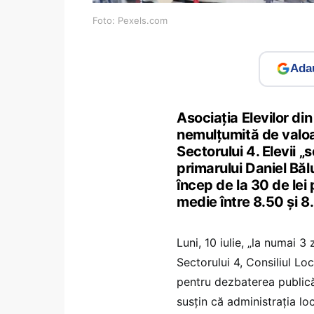
Foto: Pexels.com
Adau
Asociația Elevilor din
nemulțumită de valoar
Sectorului 4. Elevii „
primarului Daniel Băl
încep de la 30 de lei 
medie între 8.50 și 8
Luni, 10 iulie, „la numai 3
Sectorului 4, Consiliul Lo
pentru dezbaterea publică, 
susțin că administrația lo