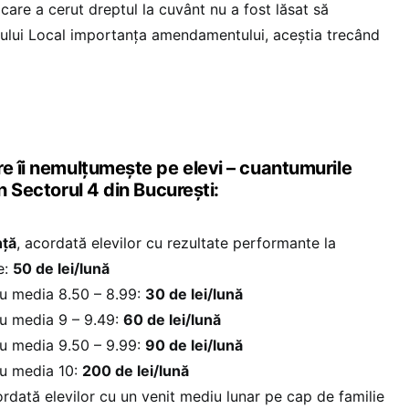
care a cerut dreptul la cuvânt nu a fost lăsat să
liului Local importanța amendamentului, aceștia trecând
re îi nemulțumește pe elevi – cuantumurile
n Sectorul 4 din București:
nță
, acordată elevilor cu rezultate performante la
e:
50 de lei/lună
ru media 8.50 – 8.99:
30 de lei/lună
ru media 9 – 9.49:
60 de lei/lună
ru media 9.50 – 9.99:
90 de lei/lună
ru media 10:
200 de lei/lună
ordată elevilor cu un venit mediu lunar pe cap de familie