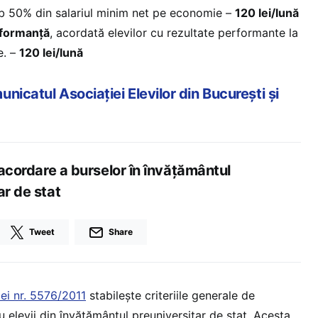
ub 50% din salariul minim net pe economie –
120 lei/lună
rformanță
, acordată elevilor cu rezultate performante la
e. –
120 lei/lună
nicatul Asociației Elevilor din București și
e acordare a burselor în învăţământul
ar de stat
Tweet
Share
iei nr. 5576/2011
stabilește criteriile generale de
 elevii din învăţământul preuniversitar de stat. Acesta