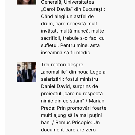
Generală, Universitatea
„Carol Davila” din București:
Când alegi un astfel de
drum, care necesită mult
învățat, multă muncă, multe
sacrificii, trebuie s-o faci cu
sufletul. Pentru mine, asta
înseamnă să fii medic
Trei rectori despre
„anomaliile” din noua Lege a
salarizării: fostul ministru
Daniel David, surprins de
proiectul „care nu respectă
nimic din ce știam” / Marian
Preda: Prin promovări foarte
mulți ajung să ia mai puțini
bani / Remus Pricopie: Un
document care are zero