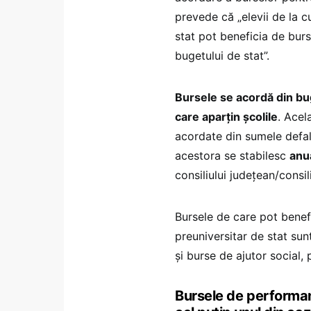
prevede că „elevii de la c
stat pot beneficia de burs
bugetului de stat”.
Bursele se acordă din buge
care aparțin școlile
. Acel
acordate din sumele defalc
acestora se stabilesc
anu
consiliului județean/consil
Bursele de care pot benefi
preuniversitar de stat su
şi burse de ajutor social,
Bursele de performan