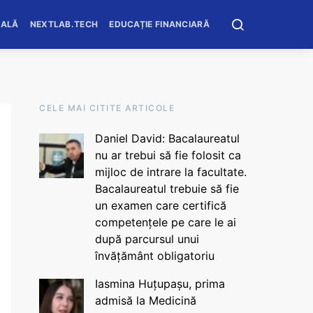
OALĂ
NEXTLAB.TECH
EDUCAȚIE FINANCIARĂ
CELE MAI CITITE ARTICOLE
Daniel David: Bacalaureatul
nu ar trebui să fie folosit ca
mijloc de intrare la facultate.
Bacalaureatul trebuie să fie
un examen care certifică
competențele pe care le ai
după parcursul unui
învățământ obligatoriu
Iasmina Huțupașu, prima
admisă la Medicină