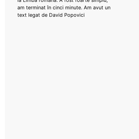
la Limba română: A fost foarte simplu,
am terminat în cinci minute. Am avut un
text legat de David Popovici