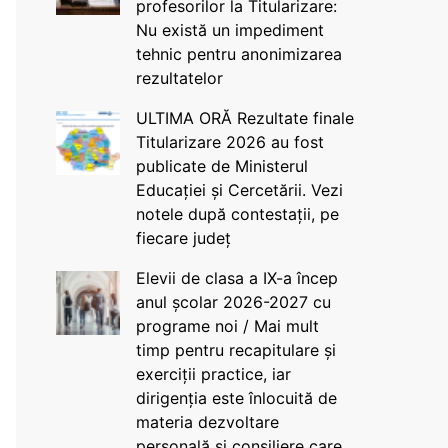
profesorilor la Titularizare:
Nu există un impediment
tehnic pentru anonimizarea
rezultatelor
ULTIMA ORĂ Rezultate finale
Titularizare 2026 au fost
publicate de Ministerul
Educației și Cercetării. Vezi
notele după contestații, pe
fiecare județ
Elevii de clasa a IX-a încep
anul școlar 2026-2027 cu
programe noi / Mai mult
timp pentru recapitulare și
exerciții practice, iar
dirigenția este înlocuită de
materia dezvoltare
personală și consiliere care