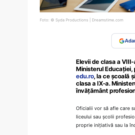
Foto: © Syda Productions | Dreamstime.com
Adau
Elevii de clasa a VIII-
Ministerul Educației,
edu.ro
, la ce școală 
clasa a IX-a. Minister
învățământ profesiona
Oficialii vor să afle care 
liceului sau școlii profes
proprie inițiativă sau la î