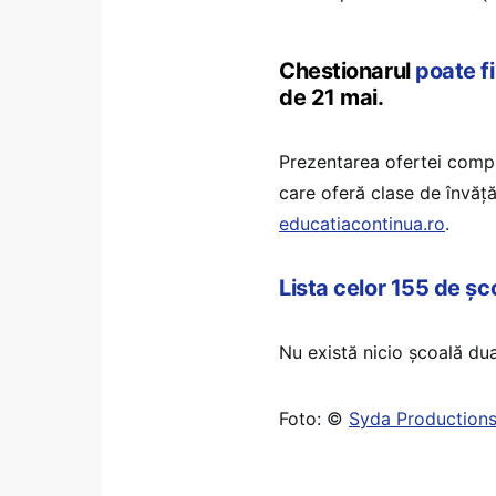
Chestionarul
poate fi
de 21 mai.
Prezentarea ofertei comple
care oferă clase de învă
educatiacontinua.ro
.
Lista celor 155 de șc
Nu există nicio școală dua
Foto: ©
Syda Production