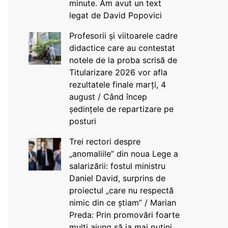
minute. Am avut un text
legat de David Popovici
Profesorii și viitoarele cadre
didactice care au contestat
notele de la proba scrisă de
Titularizare 2026 vor afla
rezultatele finale marți, 4
august / Când încep
ședințele de repartizare pe
posturi
Trei rectori despre
„anomaliile” din noua Lege a
salarizării: fostul ministru
Daniel David, surprins de
proiectul „care nu respectă
nimic din ce știam” / Marian
Preda: Prin promovări foarte
mulți ajung să ia mai puțini