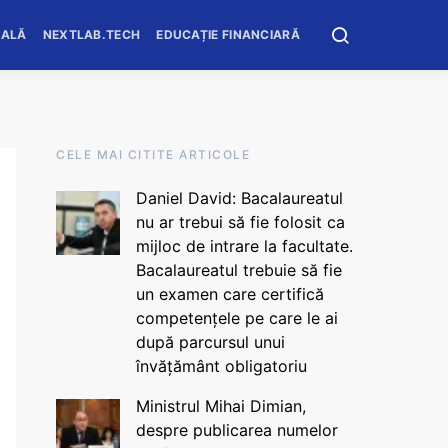
OALĂ
NEXTLAB.TECH
EDUCAȚIE FINANCIARĂ
CELE MAI CITITE ARTICOLE
Daniel David: Bacalaureatul
nu ar trebui să fie folosit ca
mijloc de intrare la facultate.
Bacalaureatul trebuie să fie
un examen care certifică
competențele pe care le ai
după parcursul unui
învățământ obligatoriu
Ministrul Mihai Dimian,
despre publicarea numelor