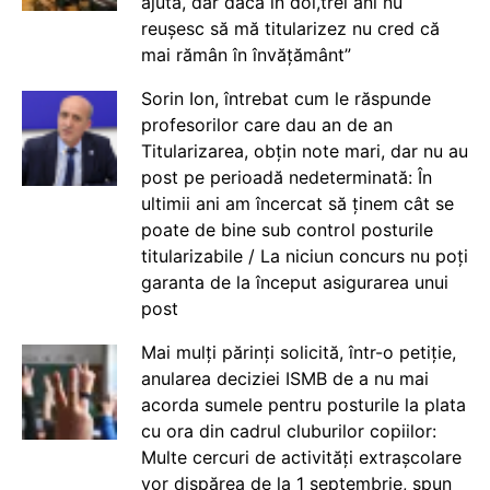
ajută, dar dacă în doi,trei ani nu
reușesc să mă titularizez nu cred că
mai rămân în învățământ”
Sorin Ion, întrebat cum le răspunde
profesorilor care dau an de an
Titularizarea, obțin note mari, dar nu au
post pe perioadă nedeterminată: În
ultimii ani am încercat să ținem cât se
poate de bine sub control posturile
titularizabile / La niciun concurs nu poți
garanta de la început asigurarea unui
post
Mai mulți părinți solicită, într-o petiție,
anularea deciziei ISMB de a nu mai
acorda sumele pentru posturile la plata
cu ora din cadrul cluburilor copiilor:
Multe cercuri de activități extrașcolare
vor dispărea de la 1 septembrie, spun