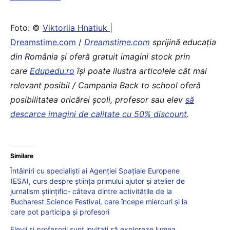
Foto: ©
Viktoriia Hnatiuk |
Dreamstime.com
/
Dreamstime.com
sprijină educaţia
din România şi oferă gratuit imagini stock prin
care
Edupedu.ro
îşi poate ilustra articolele cât mai
relevant posibil / Campania Back to school oferă
posibilitatea oricărei școli, profesor sau elev
să
descarce imagini de calitate cu 50% discount
.
Similare
Întâlniri cu specialiști ai Agenției Spațiale Europene
(ESA), curs despre știința primului ajutor și atelier de
jurnalism științific- câteva dintre activitățile de la
Bucharest Science Festival, care începe miercuri și la
care pot participa și profesori
Elevii și profesorii sunt invitați să exploreze lumea