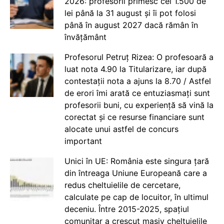
2026: profesorii primesc cei 1.500 de
lei până la 31 august și îi pot folosi
până în august 2027 dacă rămân în
învățământ
Profesorul Petruț Rizea: O profesoară a
luat nota 4.90 la Titularizare, iar după
contestații nota a ajuns la 8.70 / Astfel
de erori îmi arată ce entuziasmați sunt
profesorii buni, cu experiență să vină la
corectat și ce resurse financiare sunt
alocate unui astfel de concurs
important
Unici în UE: România este singura țară
din întreaga Uniune Europeană care a
redus cheltuielile de cercetare,
calculate pe cap de locuitor, în ultimul
deceniu. Între 2015-2025, spațiul
comunitar a crescut masiv cheltuielile