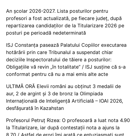
An școlar 2026-2027. Lista posturilor pentru
profesori a fost actualizată, pe fiecare județ, după
repartizarea candidaților de la Titularizare 2026 pe
posturi pe perioadă nedeterminată
ISJ Constanța pasează Palatului Copiilor executarea
hotărârii prin care Tribunalul a suspendat chiar
deciziile Inspectoratului de tăiere a posturilor:
Obligațiile vă revin „în totalitate” / ISJ susține că s-a
conformat pentru că nu a mai emis alte acte
ULTIMĂ ORĂ Elevii români au obținut 3 medalii de
aur, 2 de argint și 3 de bronz la Olimpiada
Internațională de Inteligență Artificială – IOAI 2026,
desfășurată în Kazahstan
Profesorul Petruț Rizea: O profesoară a luat nota 4.90
la Titularizare, iar după contestații nota a ajuns la
8.70 / Astfel de erori îmi arată ce entuziasmați sunt