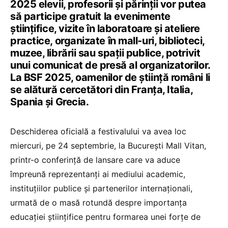
2025 elevii, profesorii și părinții vor putea
să participe gratuit la evenimente
științifice, vizite în laboratoare și ateliere
practice, organizate în mall-uri, biblioteci,
muzee, librării sau spații publice, potrivit
unui comunicat de presă al organizatorilor.
La BSF 2025, oamenilor de știință români li
se alătură cercetători din Franța, Italia,
Spania și Grecia.
Deschiderea oficială a festivalului va avea loc
miercuri, pe 24 septembrie, la București Mall Vitan,
printr-o conferință de lansare care va aduce
împreună reprezentanți ai mediului academic,
instituțiilor publice și partenerilor internaționali,
urmată de o masă rotundă despre importanța
educației științifice pentru formarea unei forțe de