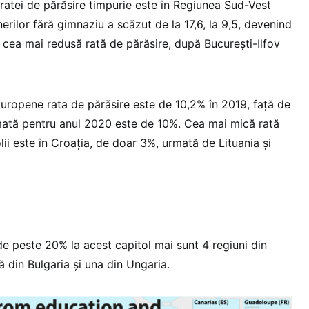
atei de părăsire timpurie este în Regiunea Sud-Vest
nerilor fără gimnaziu a scăzut de la 17,6, la 9,5, devenind
 cea mai redusă rată de părăsire, după București-Ilfov
Europene rata de părăsire este de 10,2% în 2019, față de
umată pentru anul 2020 este de 10%. Cea mai mică rată
lii este în Croația, de doar 3%, urmată de Lituania și
 de peste 20% la acest capitol mai sunt 4 regiuni din
ă din Bulgaria și una din Ungaria.