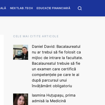
OALĂ
NEXTLAB.TECH
EDUCAȚIE FINANCIARĂ
CELE MAI CITITE ARTICOLE
Daniel David: Bacalaureatul
nu ar trebui să fie folosit ca
mijloc de intrare la facultate.
Bacalaureatul trebuie să fie
un examen care certifică
competențele pe care le ai
după parcursul unui
învățământ obligatoriu
Iasmina Huțupașu, prima
admisă la Medicină