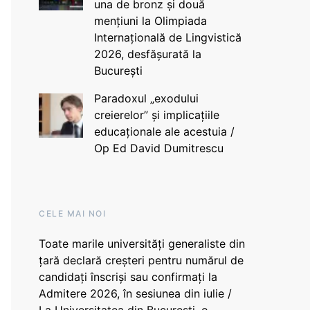
una de bronz și două
mențiuni la Olimpiada
Internațională de Lingvistică
2026, desfășurată la
București
Paradoxul „exodului
creierelor” și implicațiile
educaționale ale acestuia /
Op Ed David Dumitrescu
CELE MAI NOI
Toate marile universități generaliste din
țară declară creșteri pentru numărul de
candidați înscriși sau confirmați la
Admitere 2026, în sesiunea din iulie /