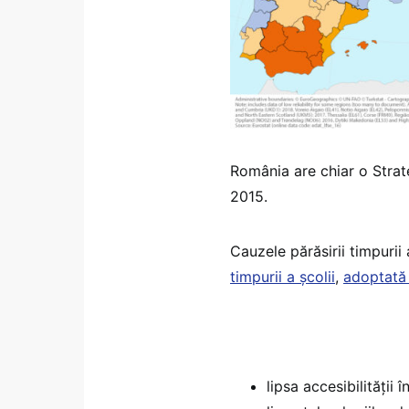
România are chiar o Strate
2015.
Cauzele părăsirii timpurii
timpurii a școlii
,
adoptată
lipsa accesibilității 