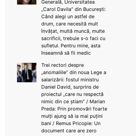
Generală, Universitatea
„Carol Davila” din București:
Când alegi un astfel de
drum, care necesită mult
învățat, multă muncă, multe
sacrificii, trebuie s-o faci cu
sufletul. Pentru mine, asta
înseamnă să fii medic
Trei rectori despre
„anomaliile” din noua Lege a
salarizării: fostul ministru
Daniel David, surprins de
proiectul „care nu respectă
nimic din ce știam” / Marian
Preda: Prin promovări foarte
mulți ajung să ia mai puțini
bani / Remus Pricopie: Un
document care are zero