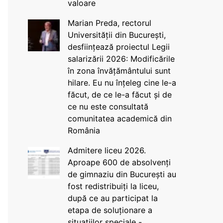
valoare
Marian Preda, rectorul
Universității din București,
desființează proiectul Legii
salarizării 2026: Modificările
în zona învățământului sunt
hilare. Eu nu înțeleg cine le-a
făcut, de ce le-a făcut și de
ce nu este consultată
comunitatea academică din
România
Admitere liceu 2026.
Aproape 600 de absolvenți
de gimnaziu din București au
fost redistribuiți la liceu,
după ce au participat la
etapa de soluționare a
situațiilor speciale -