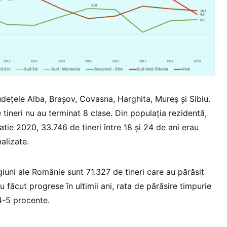
udețele Alba, Brașov, Covasna, Harghita, Mureș și Sibiu.
e tineri nu au terminat 8 clase. Din populația rezidentă,
atie 2020, 33.746 de tineri între 18 și 24 de ani erau
nalizate.
iuni ale Românie sunt 71.327 de tineri care au părăsit
 făcut progrese în ultimii ani, rata de părăsire timpurie
4-5 procente.