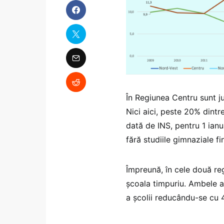
În Regiunea Centru sunt j
Nici aici, peste 20% dintr
dată de INS, pentru 1 ianu
fără studiile gimnaziale fi
Împreună, în cele două reg
școala timpuriu. Ambele au
a școlii reducându-se cu 