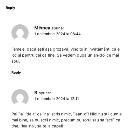
Reply
Mihnea
spune:
1 noiembrie 2024 la 08:44
Femeie, dacă ești așa grozavă, vino tu în învățământ, că e
loc și pentru cei ca tine. Să vedem după un an-doi ce mai
spui.
Reply
B
spune:
1 noiembrie 2024 la 12:11
Pai ”ia” ”da-t” ca ”na” scris nimic, ”lean-o”! Nici nu stii cum e
mai bine, sa nu scrii nimic, precum puisorul sau sa ”scri” ca
tine, ”lea-no”, sa te ia capul!