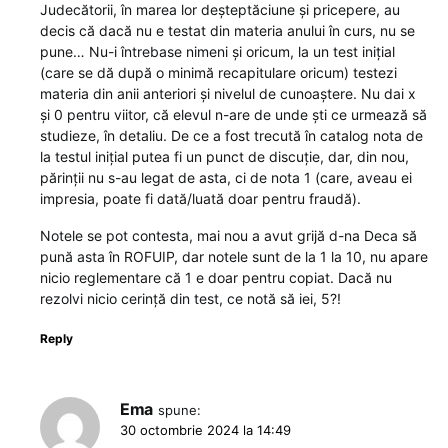
Judecătorii, în marea lor deșteptăciune și pricepere, au
decis că dacă nu e testat din materia anului în curs, nu se
pune… Nu-i întrebase nimeni și oricum, la un test inițial
(care se dă după o minimă recapitulare oricum) testezi
materia din anii anteriori și nivelul de cunoaștere. Nu dai x
și 0 pentru viitor, că elevul n-are de unde ști ce urmează să
studieze, în detaliu. De ce a fost trecută în catalog nota de
la testul inițial putea fi un punct de discuție, dar, din nou,
părinții nu s-au legat de asta, ci de nota 1 (care, aveau ei
impresia, poate fi dată/luată doar pentru fraudă).
Notele se pot contesta, mai nou a avut grijă d-na Deca să
pună asta în ROFUIP, dar notele sunt de la 1 la 10, nu apare
nicio reglementare că 1 e doar pentru copiat. Dacă nu
rezolvi nicio cerință din test, ce notă să iei, 5?!
Reply
Ema
spune:
30 octombrie 2024 la 14:49