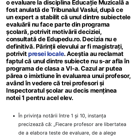
o evaluare la disciplina Educație Muzicală a
fost anulată de Tribunalul Vaslui, după ce
un expert a stabilit că unul dintre subiectele
evaluării nu face parte din programa
școlară, potrivit motivării deciziei,
consultată de Edupedu.ro. Decizia nu e
definitivă. Părinții elevului ar fi magistrați,
potrivit
presei locale
. Aceștia au reclamat
faptul că unul dintre subiecte nu s-ar afla în
programa de clasa a VI-a. Cazul ar putea
părea o imixtiune în evaluarea unui profesor,
având în vedere că trei profesori și
Inspectoratul școlar au decis menținea
notei 1 pentru acel elev.
În privința notării între 1 și 10, instanța
precizează că: „Fiecare profesor are libertatea
de a elabora teste de evaluare, de a alege