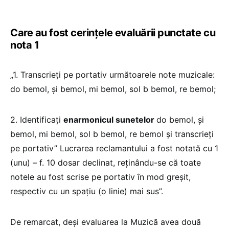
Care au fost cerințele evaluării punctate cu
nota 1
„1. Transcrieți pe portativ următoarele note muzicale:
do bemol, şi bemol, mi bemol, sol b bemol, re bemol;
2. Identificați
enarmonicul sunetelor
do bemol, şi
bemol, mi bemol, sol b bemol, re bemol şi transcrieți
pe portativ” Lucrarea reclamantului a fost notată cu 1
(unu) – f. 10 dosar declinat, reţinându-se că toate
notele au fost scrise pe portativ în mod greşit,
respectiv cu un spaţiu (o linie) mai sus”.
De remarcat, deși evaluarea la Muzică avea două