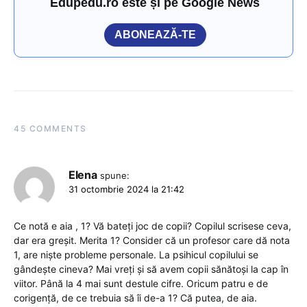
Edupedu.ro este și pe Google News
ABONEAZĂ-TE
45 COMMENTS
Elena
spune:
31 octombrie 2024 la 21:42
Ce notă e aia , 1? Vă bateți joc de copii? Copilul scrisese ceva,
dar era greșit. Merita 1? Consider că un profesor care dă nota
1, are niște probleme personale. La psihicul copilului se
gândește cineva? Mai vreți și să avem copii sănătoși la cap în
viitor. Până la 4 mai sunt destule cifre. Oricum patru e de
corigență, de ce trebuia să îi de-a 1? Că putea, de aia.