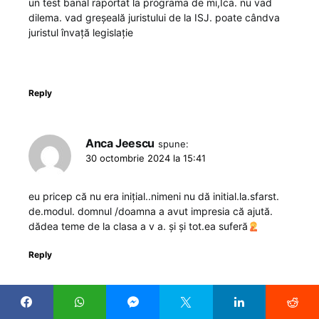
un test banal raportat la programa de mi,Ica. nu vad
dilema. vad greșeală juristului de la ISJ. poate cândva
juristul învață legislație
Reply
Anca Jeescu
spune:
30 octombrie 2024 la 15:41
eu pricep că nu era inițial..nimeni nu dă initial.la.sfarst.
de.modul. domnul /doamna a avut impresia că ajută.
dădea teme de la clasa a v a. și și tot.ea suferă
Reply
Anca Jeescu
spune: