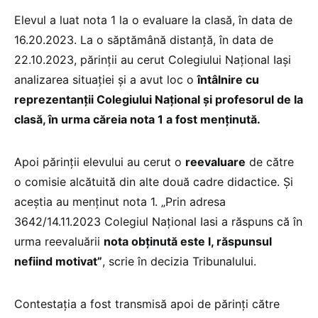
Elevul a luat nota 1 la o evaluare la clasă, în data de
16.20.2023. La o săptămână distanță, în data de
22.10.2023, părinții au cerut Colegiului Național Iași
analizarea situației și a avut loc o
întâlnire cu
reprezentanții Colegiului Național şi profesorul de la
clasă, în urma căreia nota 1 a fost menținută.
Apoi părinții elevului au cerut o
reevaluare
de către
o comisie alcătuită din alte două cadre didactice. Și
aceștia au menținut nota 1. „Prin adresa
3642/14.11.2023 Colegiul Național Iasi a răspuns că în
urma reevaluării
nota obţinută este l, răspunsul
nefiind motivat”
, scrie în decizia Tribunalului.
Contestația a fost transmisă apoi de părinți către