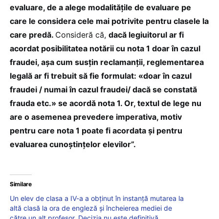
evaluare, de a alege modalităţile de evaluare pe
care le considera cele mai potrivite pentru clasele la
care predă.
Consideră că,
dacă legiuitorul ar fi
acordat posibilitatea notării cu nota 1 doar în cazul
fraudei, aşa cum susţin reclamanţii, reglementarea
legală ar fi trebuit să fie formulat: «doar în cazul
fraudei / numai în cazul fraudei/ dacă se constată
frauda etc.» se acordă nota 1. Or, textul de lege nu
are o asemenea prevedere imperativa, motiv
pentru care nota 1 poate fi acordata şi pentru
evaluarea cunoştinţelor elevilor”.
Similare
Un elev de clasa a IV-a a obținut în instanță mutarea la
altă clasă la ora de engleză și încheierea mediei de
către un alt profesor. Decizia nu este definitivă