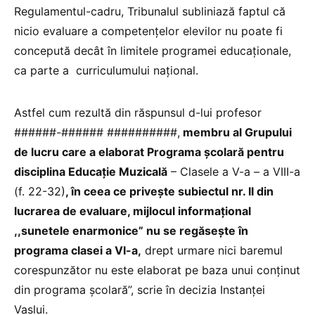
Regulamentul-cadru, Tribunalul subliniază faptul că
nicio evaluare a competenţelor elevilor nu poate fi
concepută decât în limitele programei educaţionale,
ca parte a curriculumului naţional.
Astfel cum rezultă din răspunsul d-lui profesor
######-###### ##########,
membru al Grupului
de lucru care a elaborat Programa şcolară pentru
disciplina Educaţie Muzicală
– Clasele a V-a – a VIII-a
(f. 22-32)
, în ceea ce priveşte subiectul nr. II din
lucrarea de evaluare, mijlocul informaţional
,,sunetele enarmonice” nu se regăseşte în
programa clasei a VI-a,
drept urmare nici baremul
corespunzător nu este elaborat pe baza unui conţinut
din programa şcolară”, scrie în decizia Instanței
Vaslui.