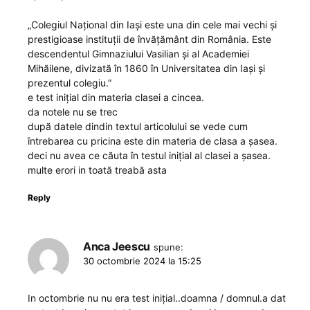
„Colegiul Național din Iași este una din cele mai vechi și
prestigioase instituții de învățământ din România. Este
descendentul Gimnaziului Vasilian și al Academiei
Mihăilene, divizată în 1860 în Universitatea din Iași și
prezentul colegiu.”
e test inițial din materia clasei a cincea.
da notele nu se trec
după datele dindin textul articolului se vede cum
întrebarea cu pricina este din materia de clasa a șasea.
deci nu avea ce căuta în testul inițial al clasei a șasea.
multe erori in toată treabă asta
Reply
Anca Jeescu
spune:
30 octombrie 2024 la 15:25
In octombrie nu nu era test inițial..doamna / domnul.a dat