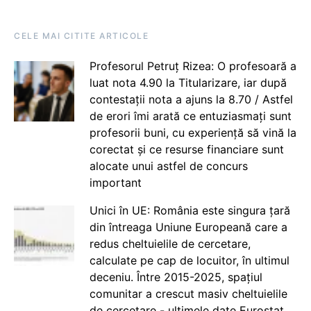
CELE MAI CITITE ARTICOLE
Profesorul Petruț Rizea: O profesoară a
luat nota 4.90 la Titularizare, iar după
contestații nota a ajuns la 8.70 / Astfel
de erori îmi arată ce entuziasmați sunt
profesorii buni, cu experiență să vină la
corectat și ce resurse financiare sunt
alocate unui astfel de concurs
important
Unici în UE: România este singura țară
din întreaga Uniune Europeană care a
redus cheltuielile de cercetare,
calculate pe cap de locuitor, în ultimul
deceniu. Între 2015-2025, spațiul
comunitar a crescut masiv cheltuielile
de cercetare - ultimele date Eurostat