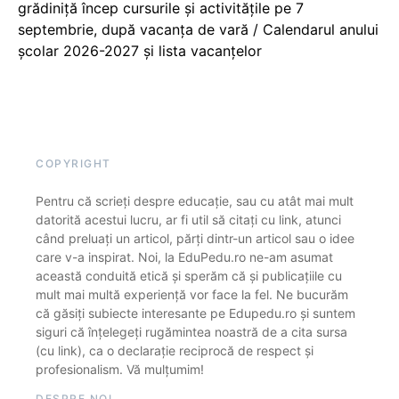
grădiniță încep cursurile și activitățile pe 7
septembrie, după vacanța de vară / Calendarul anului
școlar 2026-2027 și lista vacanțelor
COPYRIGHT
Pentru că scrieți despre educație, sau cu atât mai mult
datorită acestui lucru, ar fi util să citați cu link, atunci
când preluați un articol, părți dintr-un articol sau o idee
care v-a inspirat. Noi, la EduPedu.ro ne-am asumat
această conduită etică și sperăm că și publicațiile cu
mult mai multă experiență vor face la fel. Ne bucurăm
că găsiți subiecte interesante pe Edupedu.ro și suntem
siguri că înțelegeți rugămintea noastră de a cita sursa
(cu link), ca o declarație reciprocă de respect și
profesionalism. Vă mulțumim!
DESPRE NOI