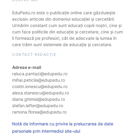
EduPedu.ro este o publicație online care găzduiește
exclusiv articole din domeniul educației și cercetării.
Urmărim constant cum sunt educați copiii noștri, cine și
cum face politicile din educație și cercetare, cine și cum
îi formează pe profesori, cât de adecvate la lumea în
care trăim sunt sistemele de educație și cercetare.
CONTACT REDACȚIE
Adrese e-mail
raluca.pantazi@edupedu.ro
mihai.peticila@edupedu.ro
costin.ionescu@edupedu.ro
alexa.stanescu@edupedu.ro
diana.ghimisi@edupedu.ro
stefan.lefter@edupedu.ro
ramona.florea@edupedu.ro
Notă de informare cu privire la prelucrarea de date
personale prin intermediul site-ului