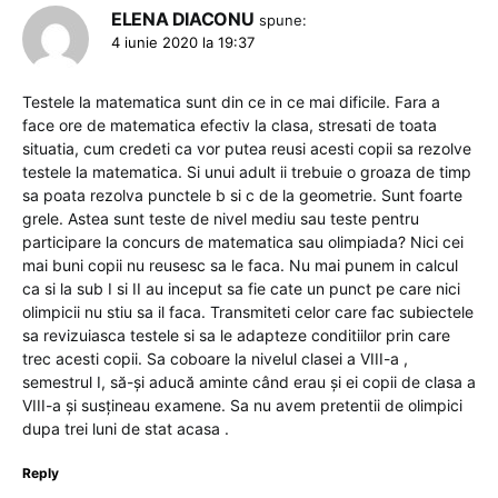
ELENA DIACONU
spune:
4 iunie 2020 la 19:37
Testele la matematica sunt din ce in ce mai dificile. Fara a
face ore de matematica efectiv la clasa, stresati de toata
situatia, cum credeti ca vor putea reusi acesti copii sa rezolve
testele la matematica. Si unui adult ii trebuie o groaza de timp
sa poata rezolva punctele b si c de la geometrie. Sunt foarte
grele. Astea sunt teste de nivel mediu sau teste pentru
participare la concurs de matematica sau olimpiada? Nici cei
mai buni copii nu reusesc sa le faca. Nu mai punem in calcul
ca si la sub I si II au inceput sa fie cate un punct pe care nici
olimpicii nu stiu sa il faca. Transmiteti celor care fac subiectele
sa revizuiasca testele si sa le adapteze conditiilor prin care
trec acesti copii. Sa coboare la nivelul clasei a VIII-a ,
semestrul I, să-și aducă aminte când erau și ei copii de clasa a
VIII-a și susțineau examene. Sa nu avem pretentii de olimpici
dupa trei luni de stat acasa .
Reply