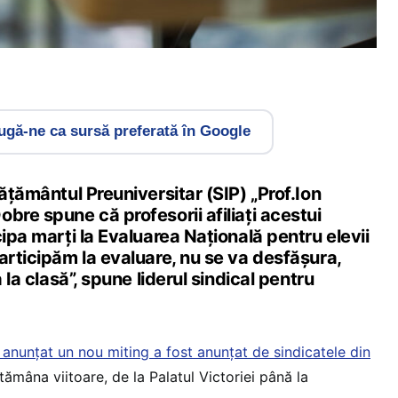
gă-ne ca sursă preferată în Google
văţământul Preuniversitar (SIP) „Prof.Ion
bre spune că profesorii afiliați acestui
cipa marți la Evaluarea Națională pentru elevii
articipăm la evaluare, nu se va desfăşura,
a la clasă”, spune liderul sindical pentru
 anunțat un nou miting a fost anunțat de sindicatele din
tămâna viitoare, de la Palatul Victoriei până la