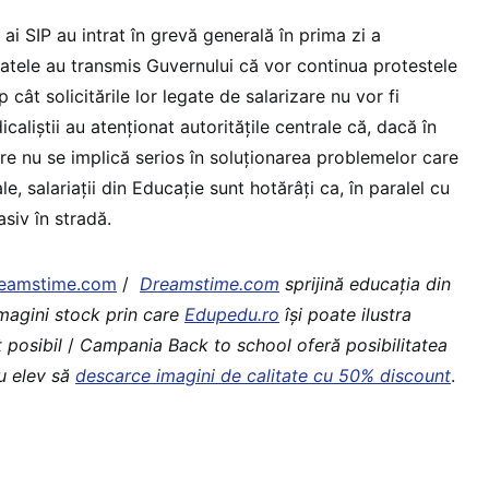
ai SIP au intrat în grevă generală în prima zi a
catele au transmis Guvernului că vor continua protestele
 cât solicitările lor legate de salarizare nu vor fi
caliştii au atenţionat autorităţile centrale că, dacă în
e nu se implică serios în soluţionarea problemelor care
e, salariaţii din Educaţie sunt hotărâţi ca, în paralel cu
asiv în stradă.
eamstime.com
/
Dreamstime.com
sprijină educaţia din
imagini stock prin care
Edupedu.ro
îşi poate ilustra
 posibil
/
Campania Back to school oferă posibilitatea
au elev să
descarce imagini de calitate cu 50% discount
.