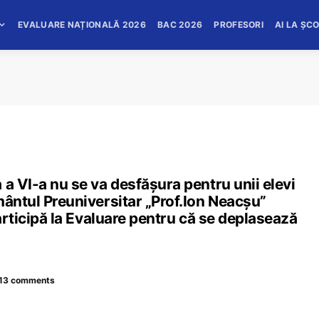
EVALUARE NAȚIONALĂ 2026
BAC 2026
PROFESORI
AI LA ȘC
 a VI-a nu se va desfășura pentru unii elevi
mântul Preuniversitar „Prof.Ion Neacşu”
participă la Evaluare pentru că se deplasează
13 comments