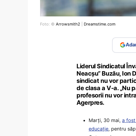
Foto: ©
Arrowsmith2
|
Dreamstime.com
Adau
Liderul Sindicatul În
Neacşu” Buzău, Ion Do
sindicat nu vor parti
de clasa a V-a. „Nu p
profesorii nu vor intr
Agerpres.
Marți, 30 mai,
a fost
educație
, pentru săp