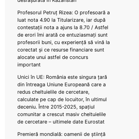
desfășurată în Kazahstan
Profesorul Petruț Rizea: O profesoară a
luat nota 4.90 la Titularizare, iar după
contestații nota a ajuns la 8.70 / Astfel
de erori îmi arată ce entuziasmați sunt
profesorii buni, cu experiență să vină la
corectat și ce resurse financiare sunt
alocate unui astfel de concurs
important
Unici în UE: România este singura țară
din întreaga Uniune Europeană care a
redus cheltuielile de cercetare,
calculate pe cap de locuitor, în ultimul
deceniu. Între 2015-2025, spațiul
comunitar a crescut masiv cheltuielile
de cercetare – ultimele date Eurostat
Premieră mondială: oamenii de știință