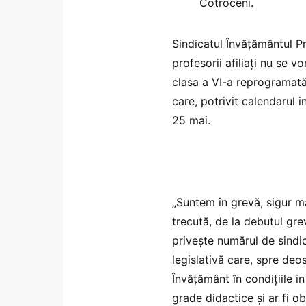
Cotroceni.
Sindicatul Învăţământul P
profesorii afiliaţi nu se v
clasa a VI-a reprogramată
care, potrivit calendarul in
25 mai.
„Suntem în grevă, sigur 
trecută, de la debutul gre
priveşte numărul de sindic
legislativă care, spre de
Învăţământ în condiţiile în
grade didactice şi ar fi ob