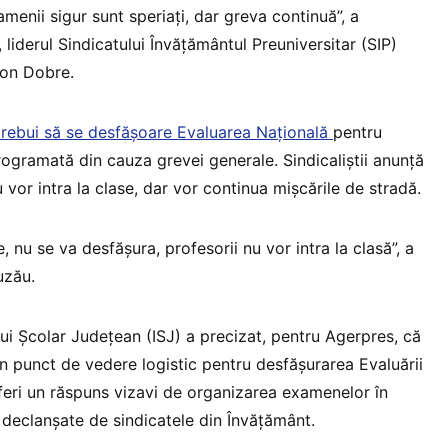
enii sigur sunt speriaţi, dar greva continuă”, a
 liderul Sindicatului Învăţământul Preuniversitar (SIP)
Ion Dobre.
trebui să se desfăşoare Evaluarea Naţională
pentru
programată din cauza grevei generale. Sindicaliştii anunţă
 vor intra la clase, dar vor continua mişcările de stradă.
, nu se va desfăşura, profesorii nu vor intra la clasă”, a
uzău.
i Şcolar Judeţean (ISJ) a precizat, pentru Agerpres, că
din punct de vedere logistic pentru desfăşurarea Evaluării
feri un răspuns vizavi de organizarea examenelor în
 declanşate de sindicatele din Învăţământ.