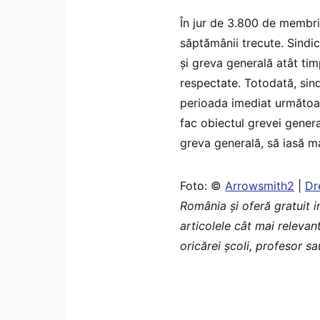
În jur de 3.800 de membri 
săptămânii trecute. Sindi
şi greva generală atât timp
respectate. Totodată, sindi
perioada imediat următoar
fac obiectul grevei general
greva generală, să iasă m
Foto: ©
Arrowsmith2
|
Dr
România şi oferă gratuit 
articolele cât mai relevant
oricărei școli, profesor s