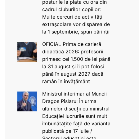
posturile la plata cu ora din
cadrul cluburilor copiilor:
Multe cercuri de activități
extrașcolare vor dispărea de
la 1 septembrie, spun părinții
OFICIAL Prima de carieră
didactică 2026: profesorii
primesc cei 1.500 de lei până
la 31 august și îi pot folosi
până în august 2027 dacă
rămân în învățământ
Ministrul interimar al Muncii
Dragos Pîslaru: În urma
ultimelor discuții cu ministrul
Educației lucrurile sunt mult
îmbunătățite față de varianta
publicată pe 17 iulie /
Sectorul educației este