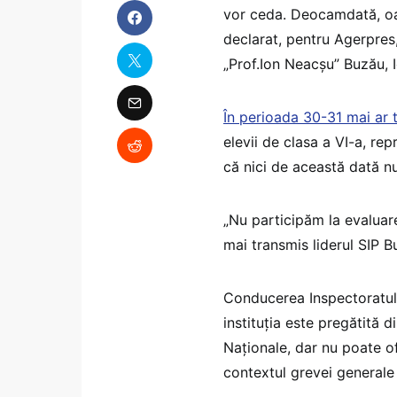
vor ceda. Deocamdată, oam
declarat, pentru Agerpres,
„Prof.Ion Neacşu” Buzău, 
În perioada 30-31 mai ar 
elevii de clasa a VI-a, re
că nici de această dată nu
„Nu participăm la evaluare
mai transmis liderul SIP B
Conducerea Inspectoratulu
instituţia este pregătită 
Naţionale, dar nu poate o
contextul grevei generale