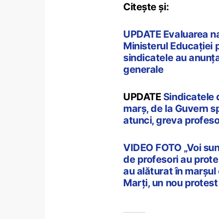
Citește și:
UPDATE Evaluarea naț
Ministerul Educației
sindicatele au anunța
generale
UPDATE
Sindicatele 
marș, de la Guvern sp
atunci, greva profeso
VIDEO FOTO „Voi sunt
de profesori au protes
au alăturat în marșul 
Marți, un nou protest