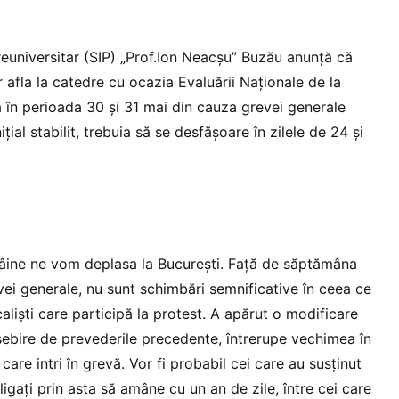
reuniversitar (SIP) „Prof.Ion Neacşu” Buzău anunţă că
or afla la catedre cu ocazia Evaluării Naţionale de la
 în perioada 30 şi 31 mai din cauza grevei generale
iţial stabilit, trebuia să se desfăşoare în zilele de 24 şi
mâine ne vom deplasa la Bucureşti. Faţă de săptămâna
vei generale, nu sunt schimbări semnificative în ceea ce
alişti care participă la protest. A apărut o modificare
osebire de prevederile precedente, întrerupe vechimea în
 care intri în grevă. Vor fi probabil cei care au susţinut
ligaţi prin asta să amâne cu un an de zile, între cei care