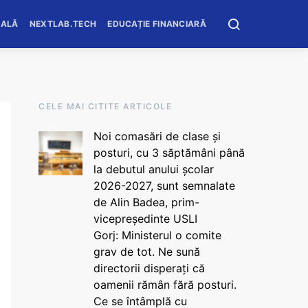
OALĂ
NEXTLAB.TECH
EDUCAȚIE FINANCIARĂ
CELE MAI CITITE ARTICOLE
Noi comasări de clase și
posturi, cu 3 săptămâni până
la debutul anului școlar
2026-2027, sunt semnalate
de Alin Badea, prim-
vicepreședinte USLI
Gorj: Ministerul o comite
grav de tot. Ne sună
directorii disperați că
oamenii rămân fără posturi.
Ce se întâmplă cu