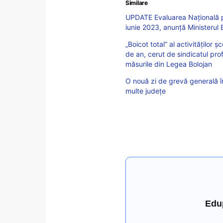
Similare
UPDATE Evaluarea Națională p
iunie 2023, anunță Ministerul E
„Boicot total” al activităților 
de an, cerut de sindicatul pro
măsurile din Legea Bolojan
O nouă zi de grevă generală în
multe județe
Edu