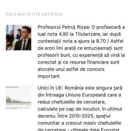
CELE MAI CITITE ARTICOLE
Profesorul Petruț Rizea: O profesoară a
luat nota 4.90 la Titularizare, iar după
contestații nota a ajuns la 8.70 / Astfel
de erori îmi arată ce entuziasmați sunt
profesorii buni, cu experiență să vină la
corectat și ce resurse financiare sunt
alocate unui astfel de concurs
important
Unici în UE: România este singura țară
din întreaga Uniune Europeană care a
redus cheltuielile de cercetare,
calculate pe cap de locuitor, în ultimul
deceniu. Între 2015-2025, spațiul
comunitar a crescut masiv cheltuielile
de cercetare - ultimele date Eurostat