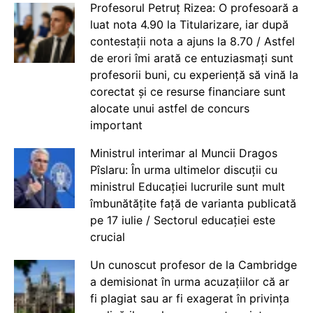
Profesorul Petruț Rizea: O profesoară a
luat nota 4.90 la Titularizare, iar după
contestații nota a ajuns la 8.70 / Astfel
de erori îmi arată ce entuziasmați sunt
profesorii buni, cu experiență să vină la
corectat și ce resurse financiare sunt
alocate unui astfel de concurs
important
Ministrul interimar al Muncii Dragos
Pîslaru: În urma ultimelor discuții cu
ministrul Educației lucrurile sunt mult
îmbunătățite față de varianta publicată
pe 17 iulie / Sectorul educației este
crucial
Un cunoscut profesor de la Cambridge
a demisionat în urma acuzațiilor că ar
fi plagiat sau ar fi exagerat în privința