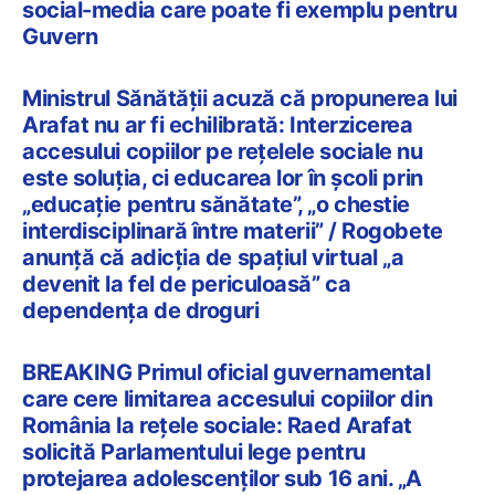
social-media care poate fi exemplu pentru
Guvern
Ministrul Sănătății acuză că propunerea lui
Arafat nu ar fi echilibrată: Interzicerea
accesului copiilor pe reţelele sociale nu
este soluția, ci educarea lor în școli prin
„educaţie pentru sănătate”, „o chestie
interdisciplinară între materii” / Rogobete
anunță că adicţia de spaţiul virtual „a
devenit la fel de periculoasă” ca
dependența de droguri
BREAKING Primul oficial guvernamental
care cere limitarea accesului copiilor din
România la rețele sociale: Raed Arafat
solicită Parlamentului lege pentru
protejarea adolescenților sub 16 ani. „A