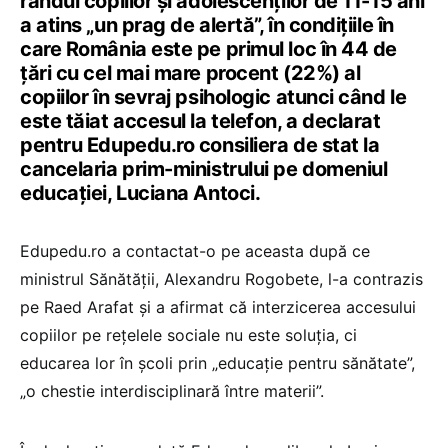
rândul copiilor și adolescenților de 11-15 ani
a atins „un prag de alertă”, în condițiile în
care România este pe primul loc în 44 de
țări cu cel mai mare procent (22%) al
copiilor în sevraj psihologic atunci când le
este tăiat accesul la telefon, a declarat
pentru Edupedu.ro consiliera de stat la
cancelaria prim-ministrului pe domeniul
educației, Luciana Antoci.
Edupedu.ro a contactat-o pe aceasta după ce
ministrul Sănătății, Alexandru Rogobete, l-a contrazis
pe Raed Arafat și a afirmat că interzicerea accesului
copiilor pe reţelele sociale nu este soluția, ci
educarea lor în școli prin „educaţie pentru sănătate”,
„o chestie interdisciplinară între materii”.