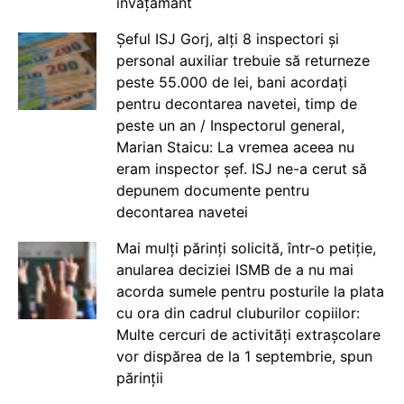
învățământ
Șeful ISJ Gorj, alți 8 inspectori și
personal auxiliar trebuie să returneze
peste 55.000 de lei, bani acordați
pentru decontarea navetei, timp de
peste un an / Inspectorul general,
Marian Staicu: La vremea aceea nu
eram inspector șef. ISJ ne-a cerut să
depunem documente pentru
decontarea navetei
Mai mulți părinți solicită, într-o petiție,
anularea deciziei ISMB de a nu mai
acorda sumele pentru posturile la plata
cu ora din cadrul cluburilor copiilor:
Multe cercuri de activități extrașcolare
vor dispărea de la 1 septembrie, spun
părinții