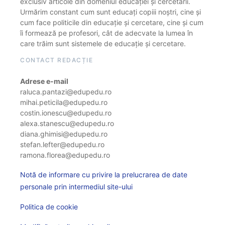
exclusiv articole din domeniul educației și cercetării.
Urmărim constant cum sunt educați copiii noștri, cine și
cum face politicile din educație și cercetare, cine și cum
îi formează pe profesori, cât de adecvate la lumea în
care trăim sunt sistemele de educație și cercetare.
CONTACT REDACȚIE
Adrese e-mail
raluca.pantazi@edupedu.ro
mihai.peticila@edupedu.ro
costin.ionescu@edupedu.ro
alexa.stanescu@edupedu.ro
diana.ghimisi@edupedu.ro
stefan.lefter@edupedu.ro
ramona.florea@edupedu.ro
Notă de informare cu privire la prelucrarea de date
personale prin intermediul site-ului
Politica de cookie