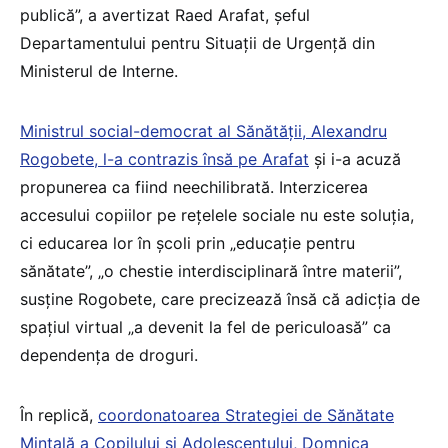
publică”, a avertizat Raed Arafat, șeful
Departamentului pentru Situații de Urgență din
Ministerul de Interne.
Ministrul social-democrat al Sănătății, Alexandru
Rogobete, l-a contrazis însă pe Arafat
și i-a acuză
propunerea ca fiind neechilibrată. Interzicerea
accesului copiilor pe reţelele sociale nu este soluția,
ci educarea lor în școli prin „educaţie pentru
sănătate”, „o chestie interdisciplinară între materii”,
susține Rogobete, care precizează însă că adicţia de
spaţiul virtual „a devenit la fel de periculoasă” ca
dependența de droguri.
În replică,
coordonatoarea Strategiei de Sănătate
Mintală a Copilului și Adolescentului, Domnica