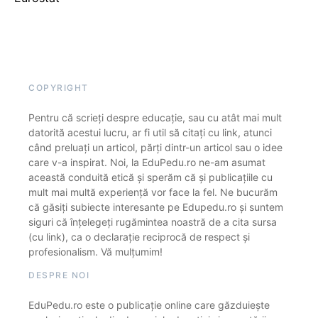
COPYRIGHT
Pentru că scrieți despre educație, sau cu atât mai mult
datorită acestui lucru, ar fi util să citați cu link, atunci
când preluați un articol, părți dintr-un articol sau o idee
care v-a inspirat. Noi, la EduPedu.ro ne-am asumat
această conduită etică și sperăm că și publicațiile cu
mult mai multă experiență vor face la fel. Ne bucurăm
că găsiți subiecte interesante pe Edupedu.ro și suntem
siguri că înțelegeți rugămintea noastră de a cita sursa
(cu link), ca o declarație reciprocă de respect și
profesionalism. Vă mulțumim!
DESPRE NOI
EduPedu.ro este o publicație online care găzduiește