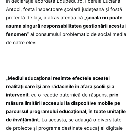
În declarația acordată Edupedu.ro, liberala Luciana
Antoci, fostă inspectoare școlară județeană și fostă
prefectă de Iași, a atras atenția că „
școala nu poate
asuma singură responsabilitatea gestionării acestui
fenomen
” al consumului problematic de social media
de către elevi.
„
Mediul educațional resimte efectele acestei
realități care își are rădăcinile în afara școlii și a
intervenit
, cu o reacție puternică de răspuns,
prin
măsura limitării accesului la dispozitive mobile pe
parcursul programului educațional, în toate unitățile
de învățământ
. La aceasta, se adaugă o diversitate
de proiecte și programe destinate educației digitale