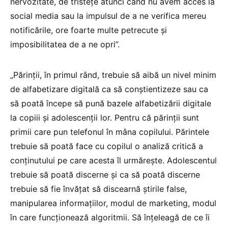
nervozitate, de tristețe atunci când nu avem acces la
social media sau la impulsul de a ne verifica mereu
notificările, ore foarte multe petrecute și
imposibilitatea de a ne opri”.
„Părinții, în primul rând, trebuie să aibă un nivel minim
de alfabetizare digitală ca să conștientizeze sau ca
să poată începe să pună bazele alfabetizării digitale
la copiii și adolescenții lor. Pentru că părinții sunt
primii care pun telefonul în mâna copilului. Părintele
trebuie să poată face cu copilul o analiză critică a
conținutului pe care acesta îl urmărește. Adolescentul
trebuie să poată discerne și ca să poată discerne
trebuie să fie învățat să discearnă știrile false,
manipularea informațiilor, modul de marketing, modul
în care funcționează algoritmii. Să înțeleagă de ce îi