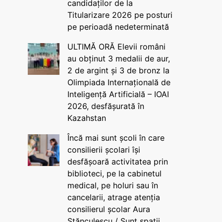
candidaților de la
Titularizare 2026 pe posturi
pe perioadă nedeterminată
ULTIMĂ ORĂ Elevii români
au obținut 3 medalii de aur,
2 de argint și 3 de bronz la
Olimpiada Internațională de
Inteligență Artificială – IOAI
2026, desfășurată în
Kazahstan
Încă mai sunt școli în care
consilierii școlari își
desfășoară activitatea prin
biblioteci, pe la cabinetul
medical, pe holuri sau în
cancelarii, atrage atenția
consilierul școlar Aura
Stănculescu / Sunt spații