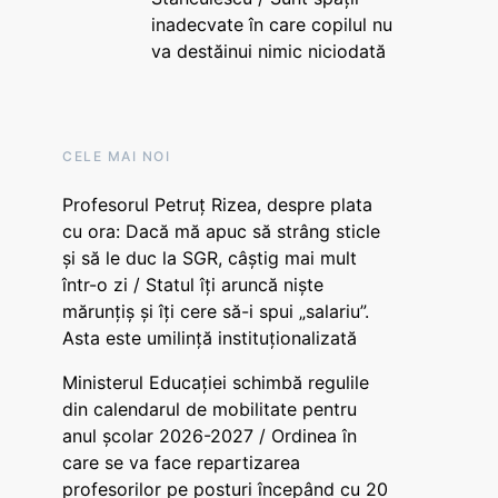
inadecvate în care copilul nu
va destăinui nimic niciodată
CELE MAI NOI
Profesorul Petruț Rizea, despre plata
cu ora: Dacă mă apuc să strâng sticle
și să le duc la SGR, câștig mai mult
într-o zi / Statul îți aruncă niște
mărunțiș și îți cere să-i spui „salariu”.
Asta este umilință instituționalizată
Ministerul Educației schimbă regulile
din calendarul de mobilitate pentru
anul școlar 2026-2027 / Ordinea în
care se va face repartizarea
profesorilor pe posturi începând cu 20