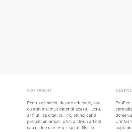
COPYRIGHT
DESPRE
Pentru că scrieți despre educație, sau
EduPedu.
cu atât mai mult datorită acestui lucru,
care găz
ar fi util să citați cu link, atunci când
domeniul
preluați un articol, părți dintr-un articol
Urmărim
sau o idee care v-a inspirat. Noi, la
copiii no