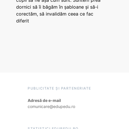
copii să fie așa cum sunt. Suntem prea
dornici să îi băgăm în șabloane și să-i
corectăm, să invalidăm ceea ce fac
diferit
PUBLICITATE ȘI PARTENERIATE
Adresă de e-mail
comunicare@edupedu.ro
STATISTICI EDUPEDU.RO