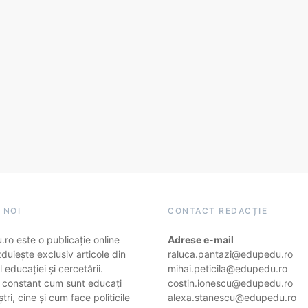
 NOI
CONTACT REDACȚIE
ro este o publicație online
Adrese e-mail
duiește exclusiv articole din
raluca.pantazi@edupedu.ro
 educației și cercetării.
mihai.peticila@edupedu.ro
 constant cum sunt educați
costin.ionescu@edupedu.ro
ștri, cine și cum face politicile
alexa.stanescu@edupedu.ro