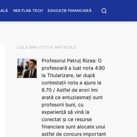
OALĂ
NEXTLAB.TECH
EDUCAȚIE FINANCIARĂ
CELE MAI CITITE ARTICOLE
Profesorul Petruț Rizea: O
profesoară a luat nota 4.90
la Titularizare, iar după
contestații nota a ajuns la
8.70 / Astfel de erori îmi
arată ce entuziasmați sunt
profesorii buni, cu
experiență să vină la
corectat și ce resurse
financiare sunt alocate unui
astfel de concurs important