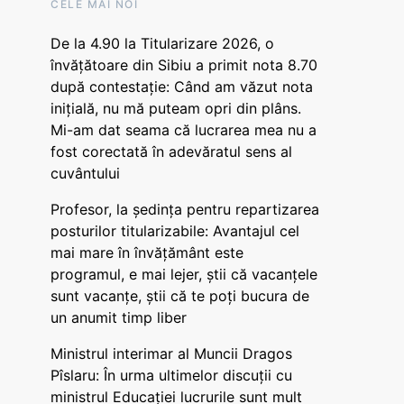
CELE MAI NOI
De la 4.90 la Titularizare 2026, o
învățătoare din Sibiu a primit nota 8.70
după contestație: Când am văzut nota
inițială, nu mă puteam opri din plâns.
Mi-am dat seama că lucrarea mea nu a
fost corectată în adevăratul sens al
cuvântului
Profesor, la ședința pentru repartizarea
posturilor titularizabile: Avantajul cel
mai mare în învățământ este
programul, e mai lejer, știi că vacanțele
sunt vacanţe, știi că te poți bucura de
un anumit timp liber
Ministrul interimar al Muncii Dragos
Pîslaru: În urma ultimelor discuții cu
ministrul Educației lucrurile sunt mult