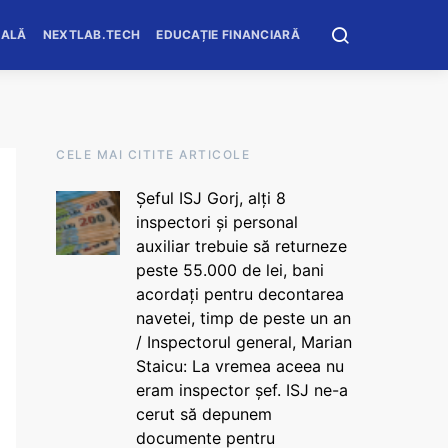
OALĂ
NEXTLAB.TECH
EDUCAȚIE FINANCIARĂ
CELE MAI CITITE ARTICOLE
Șeful ISJ Gorj, alți 8
inspectori și personal
auxiliar trebuie să returneze
peste 55.000 de lei, bani
acordați pentru decontarea
navetei, timp de peste un an
/ Inspectorul general, Marian
Staicu: La vremea aceea nu
eram inspector șef. ISJ ne-a
cerut să depunem
documente pentru