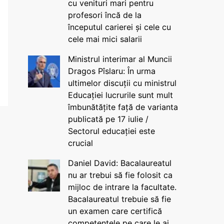
cu venituri mari pentru
profesori încă de la
începutul carierei și cele cu
cele mai mici salarii
Ministrul interimar al Muncii
Dragos Pîslaru: În urma
ultimelor discuții cu ministrul
Educației lucrurile sunt mult
îmbunătățite față de varianta
publicată pe 17 iulie /
Sectorul educației este
crucial
Daniel David: Bacalaureatul
nu ar trebui să fie folosit ca
mijloc de intrare la facultate.
Bacalaureatul trebuie să fie
un examen care certifică
competențele pe care le ai