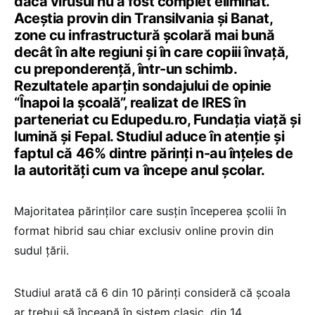
dacă virusul nu a fost complet eliminat.
Aceștia provin din Transilvania și Banat,
zone cu infrastructură școlară mai bună
decât în alte regiuni și în care copiii învață,
cu preponderență, într-un schimb.
Rezultatele aparțin sondajului de opinie
“Înapoi la școală”, realizat de IRES în
parteneriat cu Edupedu.ro, Fundația viață și
lumină și Fepal. Studiul aduce în atenție și
faptul că 46% dintre părinți n-au înțeles de
la autorități cum va începe anul școlar.
Majoritatea părinților care susțin începerea școlii în
format hibrid sau chiar exclusiv online provin din
sudul țării.
Studiul arată că 6 din 10 părinți consideră că școala
ar trebui să înceapă în sistem clasic, din 14