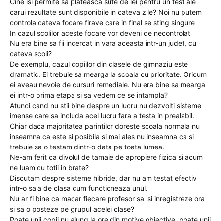
Cine isi permite sa plateasca sute de lei pentru un test ale
carui rezultate sunt disponibile in cateva zile? Noi nu putem
controla cateva focare firave care in final se sting singure
In cazul scolilor aceste focare vor deveni de necontrolat
Nu era bine sa fii incercat in vara aceasta intr-un judet, cu
cateva scoli?
De exemplu, cazul copiilor din clasele de gimnaziu este
dramatic. Ei trebuie sa mearga la scoala cu prioritate. Oricum
ei aveau nevoie de cursuri remediale. Nu era bine sa mearga
ei intr-o prima etapa si sa vedem ce se intampla?
Atunci cand nu stii bine despre un lucru nu dezvolti sisteme
imense care sa includa acel lucru fara a testa in prealabil.
Chiar daca majoritatea parintilor doreste scoala normala nu
inseamna ca este si posibila si mai ales nu inseamna ca si
trebuie sa o testam dintr-o data pe toata lumea.
Ne-am ferit ca divolul de tamaie de apropiere fizica si acum
ne luam cu totii in brate?
Discutam despre sisteme hibride, dar nu am testat efectiv
intr-o sala de clasa cum functioneaza unul.
Nu ar fi bine ca macar fiecare profesor sa isi inregistreze ora
si sa o posteze pe grupul acelei clase?
Poate unii copii nu ajung la ore din motive obiective, poate unii