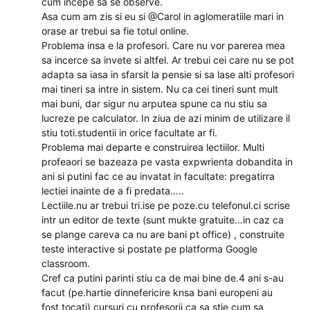
cum incepe sa se observe.
Asa cum am zis si eu si @Carol in aglomeratiile mari in
orase ar trebui sa fie totul online.
Problema insa e la profesori. Care nu vor parerea mea
sa incerce sa invete si altfel. Ar trebui cei care nu se pot
adapta sa iasa in sfarsit la pensie si sa lase alti profesori
mai tineri sa intre in sistem. Nu ca cei tineri sunt mult
mai buni, dar sigur nu arputea spune ca nu stiu sa
lucreze pe calculator. In ziua de azi minim de utilizare il
stiu toti.studentii in orice facultate ar fi.
Problema mai departe e construirea lectiilor. Multi
profeaori se bazeaza pe vasta expwrienta dobandita in
ani si putini fac ce au invatat in facultate: pregatirra
lectiei inainte de a fi predata…..
Lectiile.nu ar trebui tri.ise pe poze.cu telefonul.ci scrise
intr un editor de texte (sunt mukte gratuite…in caz ca
se plange careva ca nu are bani pt office) , construite
teste interactive si postate pe platforma Google
classroom.
Cref ca putini parinti stiu ca de mai bine de.4 ani s-au
facut (pe.hartie dinnefericire knsa bani europeni au
fost.tocati) cursuri cu profesorii ca sa stie cum sa