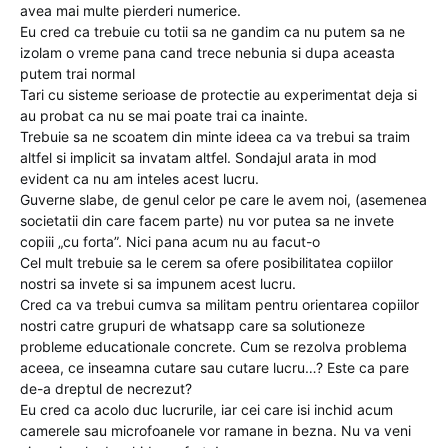
avea mai multe pierderi numerice.
Eu cred ca trebuie cu totii sa ne gandim ca nu putem sa ne
izolam o vreme pana cand trece nebunia si dupa aceasta
putem trai normal
Tari cu sisteme serioase de protectie au experimentat deja si
au probat ca nu se mai poate trai ca inainte.
Trebuie sa ne scoatem din minte ideea ca va trebui sa traim
altfel si implicit sa invatam altfel. Sondajul arata in mod
evident ca nu am inteles acest lucru.
Guverne slabe, de genul celor pe care le avem noi, (asemenea
societatii din care facem parte) nu vor putea sa ne invete
copiii „cu forta”. Nici pana acum nu au facut-o
Cel mult trebuie sa le cerem sa ofere posibilitatea copiilor
nostri sa invete si sa impunem acest lucru.
Cred ca va trebui cumva sa militam pentru orientarea copiilor
nostri catre grupuri de whatsapp care sa solutioneze
probleme educationale concrete. Cum se rezolva problema
aceea, ce inseamna cutare sau cutare lucru…? Este ca pare
de-a dreptul de necrezut?
Eu cred ca acolo duc lucrurile, iar cei care isi inchid acum
camerele sau microfoanele vor ramane in bezna. Nu va veni