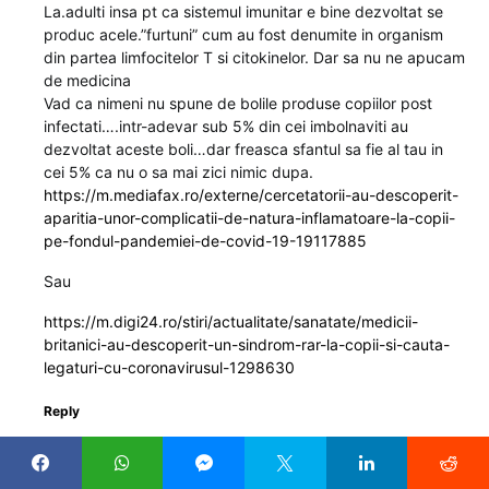
La.adulti insa pt ca sistemul imunitar e bine dezvoltat se
produc acele.”furtuni” cum au fost denumite in organism
din partea limfocitelor T si citokinelor. Dar sa nu ne apucam
de medicina
Vad ca nimeni nu spune de bolile produse copiilor post
infectati….intr-adevar sub 5% din cei imbolnaviti au
dezvoltat aceste boli…dar freasca sfantul sa fie al tau in
cei 5% ca nu o sa mai zici nimic dupa.
https://m.mediafax.ro/externe/cercetatorii-au-descoperit-
aparitia-unor-complicatii-de-natura-inflamatoare-la-copii-
pe-fondul-pandemiei-de-covid-19-19117885
Sau
https://m.digi24.ro/stiri/actualitate/sanatate/medicii-
britanici-au-descoperit-un-sindrom-rar-la-copii-si-cauta-
legaturi-cu-coronavirusul-1298630
Reply
B