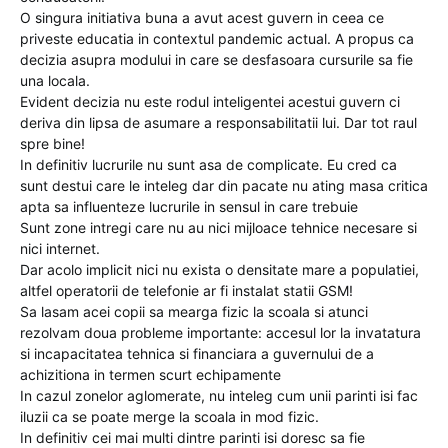
O singura initiativa buna a avut acest guvern in ceea ce
priveste educatia in contextul pandemic actual. A propus ca
decizia asupra modului in care se desfasoara cursurile sa fie
una locala.
Evident decizia nu este rodul inteligentei acestui guvern ci
deriva din lipsa de asumare a responsabilitatii lui. Dar tot raul
spre bine!
In definitiv lucrurile nu sunt asa de complicate. Eu cred ca
sunt destui care le inteleg dar din pacate nu ating masa critica
apta sa influenteze lucrurile in sensul in care trebuie
Sunt zone intregi care nu au nici mijloace tehnice necesare si
nici internet.
Dar acolo implicit nici nu exista o densitate mare a populatiei,
altfel operatorii de telefonie ar fi instalat statii GSM!
Sa lasam acei copii sa mearga fizic la scoala si atunci
rezolvam doua probleme importante: accesul lor la invatatura
si incapacitatea tehnica si financiara a guvernului de a
achizitiona in termen scurt echipamente
In cazul zonelor aglomerate, nu inteleg cum unii parinti isi fac
iluzii ca se poate merge la scoala in mod fizic.
In definitiv cei mai multi dintre parinti isi doresc sa fie