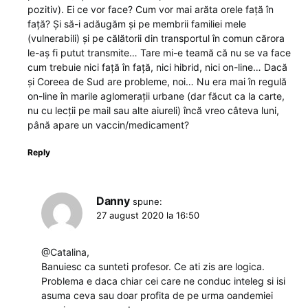
pozitiv). Ei ce vor face? Cum vor mai arăta orele față în
față? Și să-i adăugăm și pe membrii familiei mele
(vulnerabili) și pe călătorii din transportul în comun cărora
le-aș fi putut transmite… Tare mi-e teamă că nu se va face
cum trebuie nici față în față, nici hibrid, nici on-line… Dacă
și Coreea de Sud are probleme, noi… Nu era mai în regulă
on-line în marile aglomerații urbane (dar făcut ca la carte,
nu cu lecții pe mail sau alte aiureli) încă vreo câteva luni,
până apare un vaccin/medicament?
Reply
Danny
spune:
27 august 2020 la 16:50
@Catalina,
Banuiesc ca sunteti profesor. Ce ati zis are logica.
Problema e daca chiar cei care ne conduc inteleg si isi
asuma ceva sau doar profita de pe urma oandemiei