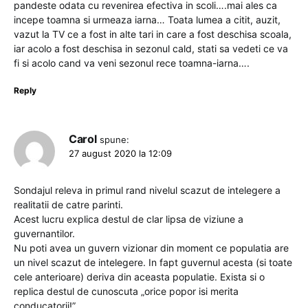
pandeste odata cu revenirea efectiva in scoli….mai ales ca
incepe toamna si urmeaza iarna… Toata lumea a citit, auzit,
vazut la TV ce a fost in alte tari in care a fost deschisa scoala,
iar acolo a fost deschisa in sezonul cald, stati sa vedeti ce va
fi si acolo cand va veni sezonul rece toamna-iarna….
Reply
Carol
spune:
27 august 2020 la 12:09
Sondajul releva in primul rand nivelul scazut de intelegere a
realitatii de catre parinti.
Acest lucru explica destul de clar lipsa de viziune a
guvernantilor.
Nu poti avea un guvern vizionar din moment ce populatia are
un nivel scazut de intelegere. In fapt guvernul acesta (si toate
cele anterioare) deriva din aceasta populatie. Exista si o
replica destul de cunoscuta „orice popor isi merita
conducatorii!”