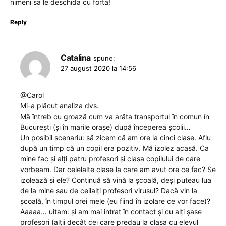
nimeni sa le deschida cu forta!
Reply
Catalina
spune:
27 august 2020 la 14:56
@Carol
Mi-a plăcut analiza dvs.
Mă întreb cu groază cum va arăta transportul în comun în
București (și în marile orașe) după începerea școlii…
Un posibil scenariu: să zicem că am ore la cinci clase. Aflu
după un timp că un copil era pozitiv. Mă izolez acasă. Ca
mine fac și alți patru profesori și clasa copilului de care
vorbeam. Dar celelalte clase la care am avut ore ce fac? Se
izolează și ele? Continuă să vină la școală, deși puteau lua
de la mine sau de ceilalți profesori virusul? Dacă vin la
școală, în timpul orei mele (eu fiind în izolare ce vor face)?
Aaaaa… uitam: și am mai intrat în contact și cu alți șase
profesori (alții decât cei care predau la clasa cu elevul