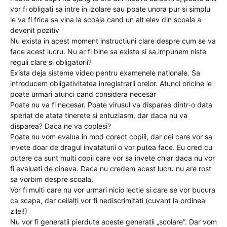
vor fi obligati sa intre in izolare sau poate unora pur si simplu
le va fi frica sa vina la scoala cand un alt elev din scoala a
devenit pozitiv
Nu exista in acest moment instructiuni clare despre cum se va
face acest lucru. Nu ar fi bine sa existe si sa impunem niste
reguli clare si obligatorii?
Exista deja sisteme video pentru examenele nationale. Sa
introducem obligativitatea inregistrarii orelor. Atunci oricine le
poate urmari atunci cand considera necesar
Poate nu va fi necesar. Poate virusul va disparea dintr-o data
speriat de atata tinerete si entuziasm, dar daca nu va
disparea? Daca ne va coplesi?
Poate nu vom evalua in mod corect copiii, dar cei care vor sa
invete doar de dragul invataturii o vor putea face. Eu cred cu
putere ca sunt multi copii care vor sa invete chiar daca nu vor
fi evaluati de cineva. Daca nu credem acest lucru nu are rost
sa vorbim despre scoala.
Vor fi multi care nu vor urmari nicio lectie si care se vor bucura
ca scapa, dar ceilalți vor fi nediscrimitati (cuvant la ordinea
zilei!)
Nu vor fi generatii pierdute aceste generatii „scolare”. Dar vom