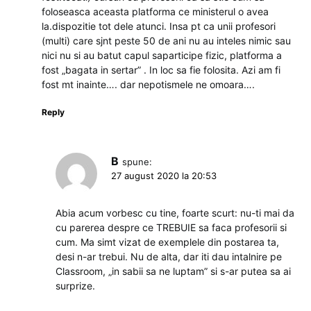
foloseasca aceasta platforma ce ministerul o avea
la.dispozitie tot dele atunci. Insa pt ca unii profesori
(multi) care sjnt peste 50 de ani nu au inteles nimic sau
nici nu si au batut capul saparticipe fizic, platforma a
fost „bagata in sertar” . In loc sa fie folosita. Azi am fi
fost mt inainte…. dar nepotismele ne omoara….
Reply
B
spune:
27 august 2020 la 20:53
Abia acum vorbesc cu tine, foarte scurt: nu-ti mai da
cu parerea despre ce TREBUIE sa faca profesorii si
cum. Ma simt vizat de exemplele din postarea ta,
desi n-ar trebui. Nu de alta, dar iti dau intalnire pe
Classroom, „in sabii sa ne luptam” si s-ar putea sa ai
surprize.