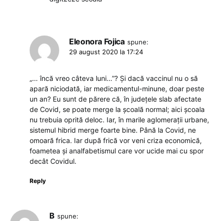
Eleonora Fojica
spune:
29 august 2020 la 17:24
„… încă vreo câteva luni…”? Și dacă vaccinul nu o să
apară niciodată, iar medicamentul-minune, doar peste
un an? Eu sunt de părere că, în județele slab afectate
de Covid, se poate merge la școală normal; aici școala
nu trebuia oprită deloc. Iar, în marile aglomerații urbane,
sistemul hibrid merge foarte bine. Până la Covid, ne
omoară frica. Iar după frică vor veni criza economică,
foametea și analfabetismul care vor ucide mai cu spor
decât Covidul.
Reply
B
spune: