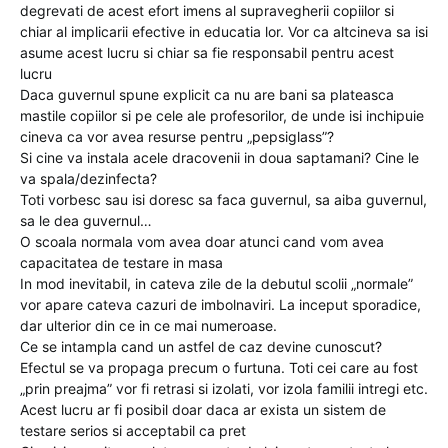
degrevati de acest efort imens al supravegherii copiilor si
chiar al implicarii efective in educatia lor. Vor ca altcineva sa isi
asume acest lucru si chiar sa fie responsabil pentru acest
lucru
Daca guvernul spune explicit ca nu are bani sa plateasca
mastile copiilor si pe cele ale profesorilor, de unde isi inchipuie
cineva ca vor avea resurse pentru „pepsiglass”?
Si cine va instala acele dracovenii in doua saptamani? Cine le
va spala/dezinfecta?
Toti vorbesc sau isi doresc sa faca guvernul, sa aiba guvernul,
sa le dea guvernul…
O scoala normala vom avea doar atunci cand vom avea
capacitatea de testare in masa
In mod inevitabil, in cateva zile de la debutul scolii „normale”
vor apare cateva cazuri de imbolnaviri. La inceput sporadice,
dar ulterior din ce in ce mai numeroase.
Ce se intampla cand un astfel de caz devine cunoscut?
Efectul se va propaga precum o furtuna. Toti cei care au fost
„prin preajma” vor fi retrasi si izolati, vor izola familii intregi etc.
Acest lucru ar fi posibil doar daca ar exista un sistem de
testare serios si acceptabil ca pret