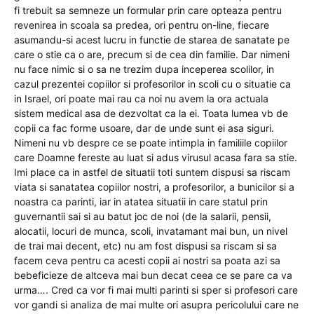
fi trebuit sa semneze un formular prin care opteaza pentru
revenirea in scoala sa predea, ori pentru on-line, fiecare
asumandu-si acest lucru in functie de starea de sanatate pe
care o stie ca o are, precum si de cea din familie. Dar nimeni
nu face nimic si o sa ne trezim dupa inceperea scolilor, in
cazul prezentei copiilor si profesorilor in scoli cu o situatie ca
in Israel, ori poate mai rau ca noi nu avem la ora actuala
sistem medical asa de dezvoltat ca la ei. Toata lumea vb de
copii ca fac forme usoare, dar de unde sunt ei asa siguri.
Nimeni nu vb despre ce se poate intimpla in familiile copiilor
care Doamne fereste au luat si adus virusul acasa fara sa stie.
Imi place ca in astfel de situatii toti suntem dispusi sa riscam
viata si sanatatea copiilor nostri, a profesorilor, a bunicilor si a
noastra ca parinti, iar in atatea situatii in care statul prin
guvernantii sai si au batut joc de noi (de la salarii, pensii,
alocatii, locuri de munca, scoli, invatamant mai bun, un nivel
de trai mai decent, etc) nu am fost dispusi sa riscam si sa
facem ceva pentru ca acesti copii ai nostri sa poata azi sa
bebeficieze de altceva mai bun decat ceea ce se pare ca va
urma…. Cred ca vor fi mai multi parinti si sper si profesori care
vor gandi si analiza de mai multe ori asupra pericolului care ne