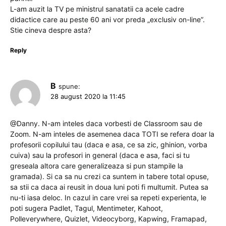
L-am auzit la TV pe ministrul sanatatii ca acele cadre
didactice care au peste 60 ani vor preda „exclusiv on-line”.
Stie cineva despre asta?
Reply
B
spune:
28 august 2020 la 11:45
@Danny. N-am inteles daca vorbesti de Classroom sau de
Zoom. N-am inteles de asemenea daca TOTI se refera doar la
profesorii copilului tau (daca e asa, ce sa zic, ghinion, vorba
cuiva) sau la profesori in general (daca e asa, faci si tu
greseala altora care generalizeaza si pun stampile la
gramada). Si ca sa nu crezi ca suntem in tabere total opuse,
sa stii ca daca ai reusit in doua luni poti fi multumit. Putea sa
nu-ti iasa deloc. In cazul in care vrei sa repeti experienta, le
poti sugera Padlet, Tagul, Mentimeter, Kahoot,
Polleverywhere, Quizlet, Videocyborg, Kapwing, Framapad,