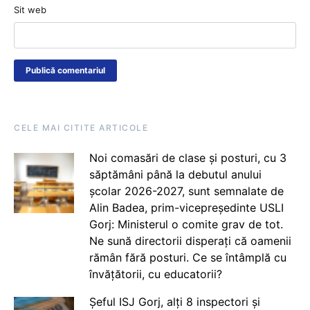
Sit web
CELE MAI CITITE ARTICOLE
Noi comasări de clase și posturi, cu 3
săptămâni până la debutul anului
școlar 2026-2027, sunt semnalate de
Alin Badea, prim-vicepreședinte USLI
Gorj: Ministerul o comite grav de tot.
Ne sună directorii disperați că oamenii
rămân fără posturi. Ce se întâmplă cu
învățătorii, cu educatorii?
Șeful ISJ Gorj, alți 8 inspectori și