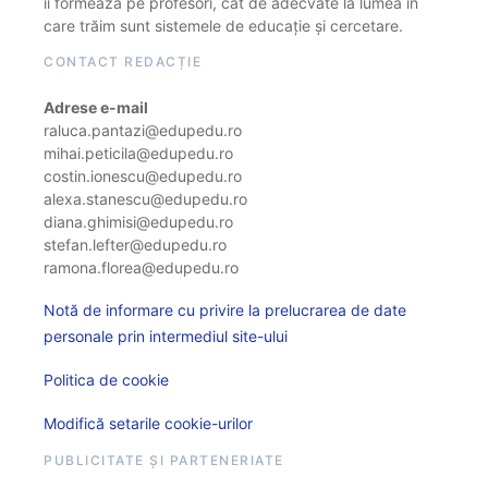
îi formează pe profesori, cât de adecvate la lumea în
care trăim sunt sistemele de educație și cercetare.
CONTACT REDACȚIE
Adrese e-mail
raluca.pantazi@edupedu.ro
mihai.peticila@edupedu.ro
costin.ionescu@edupedu.ro
alexa.stanescu@edupedu.ro
diana.ghimisi@edupedu.ro
stefan.lefter@edupedu.ro
ramona.florea@edupedu.ro
Notă de informare cu privire la prelucrarea de date
personale prin intermediul site-ului
Politica de cookie
Modifică setarile cookie-urilor
PUBLICITATE ȘI PARTENERIATE