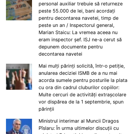
personal auxiliar trebuie să returneze
peste 55.000 de lei, bani acordați
pentru decontarea navetei, timp de
peste un an / Inspectorul general,
Marian Staicu: La vremea aceea nu
eram inspector șef. ISJ ne-a cerut să
depunem documente pentru
decontarea navetei
Mai mulți părinți solicită, într-o petiție,
anularea deciziei ISMB de a nu mai
acorda sumele pentru posturile la plata
cu ora din cadrul cluburilor copiilor:
Multe cercuri de activități extrașcolare
vor dispărea de la 1 septembrie, spun
părinții
Ministrul interimar al Muncii Dragos
Pîslaru: În urma ultimelor discuții cu