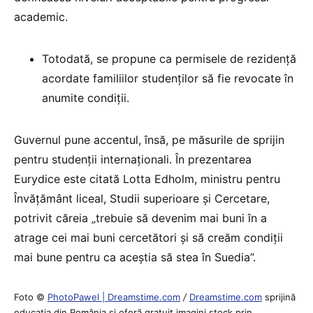
academic.
Totodată, se propune ca permisele de rezidență
acordate familiilor studenților să fie revocate în
anumite condiții.
Guvernul pune accentul, însă, pe măsurile de sprijin
pentru studenții internaționali. În prezentarea
Eurydice este citată Lotta Edholm, ministru pentru
Învățământ liceal, Studii superioare și Cercetare,
potrivit căreia „trebuie să devenim mai buni în a
atrage cei mai buni cercetători și să creăm condiții
mai bune pentru ca aceștia să stea în Suedia”.
Foto ©
PhotoPawel | Dreamstime.com
/
Dreamstime.com
sprijină
educaţia din România şi oferă gratuit imagini stock prin