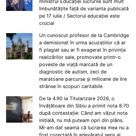
ministrul Educației lucrurile sunt mult
îmbunătățite față de varianta publicată
pe 17 iulie / Sectorul educației este
crucial
Un cunoscut profesor de la Cambridge
a demisionat în urma acuzațiilor că ar
fi plagiat sau ar fi exagerat în privința
realizărilor sale, promovate printr-o
poveste de viață marcată de un
diagnostic de autism, zeci de
maratoane parcurse și milioane de lire
strânse în scopuri caritabile
De la 4.90 la Titularizare 2026, o
învățătoare din Sibiu a primit nota 8.70
după contestație: Când am văzut nota
inițială, nu mă puteam opri din plâns.
Mi-am dat seama că lucrarea mea nu a
fost corectată în adevăratul sens al