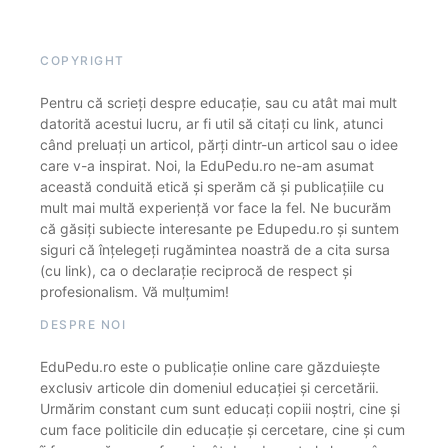
COPYRIGHT
Pentru că scrieți despre educație, sau cu atât mai mult
datorită acestui lucru, ar fi util să citați cu link, atunci
când preluați un articol, părți dintr-un articol sau o idee
care v-a inspirat. Noi, la EduPedu.ro ne-am asumat
această conduită etică și sperăm că și publicațiile cu
mult mai multă experiență vor face la fel. Ne bucurăm
că găsiți subiecte interesante pe Edupedu.ro și suntem
siguri că înțelegeți rugămintea noastră de a cita sursa
(cu link), ca o declarație reciprocă de respect și
profesionalism. Vă mulțumim!
DESPRE NOI
EduPedu.ro este o publicație online care găzduiește
exclusiv articole din domeniul educației și cercetării.
Urmărim constant cum sunt educați copiii noștri, cine și
cum face politicile din educație și cercetare, cine și cum