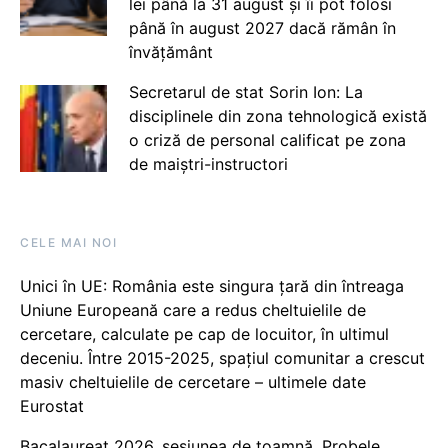
lei până la 31 august și îi pot folosi
până în august 2027 dacă rămân în
învățământ
Secretarul de stat Sorin Ion: La
disciplinele din zona tehnologică există
o criză de personal calificat pe zona
de maiștri-instructori
CELE MAI NOI
Unici în UE: România este singura țară din întreaga
Uniune Europeană care a redus cheltuielile de
cercetare, calculate pe cap de locuitor, în ultimul
deceniu. Între 2015-2025, spațiul comunitar a crescut
masiv cheltuielile de cercetare – ultimele date
Eurostat
Bacalaureat 2026, sesiunea de toamnă. Probele