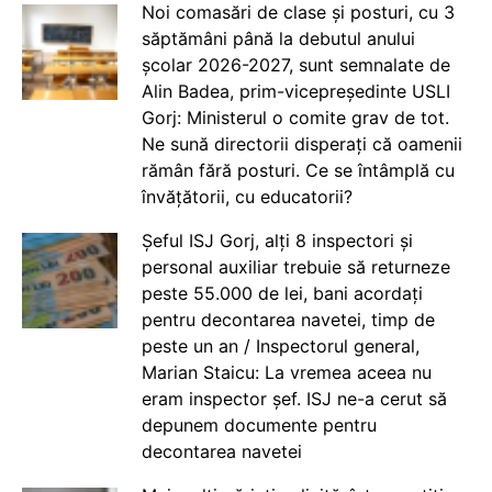
Noi comasări de clase și posturi, cu 3
săptămâni până la debutul anului
școlar 2026-2027, sunt semnalate de
Alin Badea, prim-vicepreședinte USLI
Gorj: Ministerul o comite grav de tot.
Ne sună directorii disperați că oamenii
rămân fără posturi. Ce se întâmplă cu
învățătorii, cu educatorii?
Șeful ISJ Gorj, alți 8 inspectori și
personal auxiliar trebuie să returneze
peste 55.000 de lei, bani acordați
pentru decontarea navetei, timp de
peste un an / Inspectorul general,
Marian Staicu: La vremea aceea nu
eram inspector șef. ISJ ne-a cerut să
depunem documente pentru
decontarea navetei