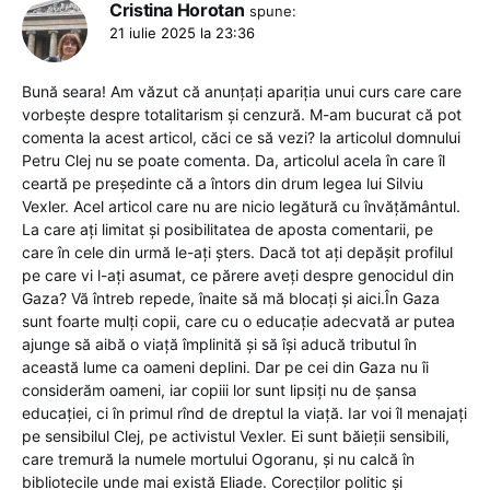
Cristina Horotan
spune:
21 iulie 2025 la 23:36
Bună seara! Am văzut că anunțați apariția unui curs care care
vorbește despre totalitarism și cenzură. M-am bucurat că pot
comenta la acest articol, căci ce să vezi? la articolul domnului
Petru Clej nu se poate comenta. Da, articolul acela în care îl
ceartă pe președinte că a întors din drum legea lui Silviu
Vexler. Acel articol care nu are nicio legătură cu învățământul.
La care ați limitat și posibilitatea de aposta comentarii, pe
care în cele din urmă le-ați șters. Dacă tot ați depășit profilul
pe care vi l-ați asumat, ce părere aveți despre genocidul din
Gaza? Vă întreb repede, înaite să mă blocați și aici.În Gaza
sunt foarte mulți copii, care cu o educație adecvată ar putea
ajunge să aibă o viață împlinită și să își aducă tributul în
această lume ca oameni deplini. Dar pe cei din Gaza nu îi
considerăm oameni, iar copiii lor sunt lipsiți nu de șansa
educației, ci în primul rînd de dreptul la viață. Iar voi îl menajați
pe sensibilul Clej, pe activistul Vexler. Ei sunt băieții sensibili,
care tremură la numele mortului Ogoranu, și nu calcă în
bibliotecile unde mai există Eliade. Corecților politic și