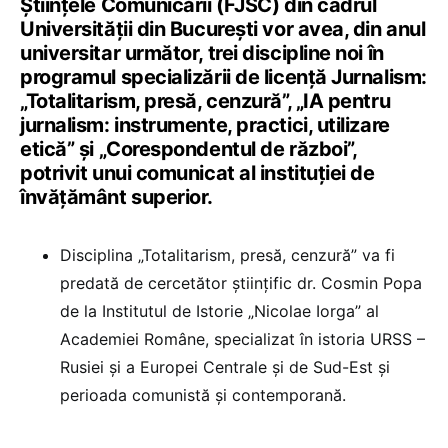
Ştiinţele Comunicării (FJSC) din cadrul
Universităţii din Bucureşti vor avea, din anul
universitar următor, trei discipline noi în
programul specializării de licenţă Jurnalism:
„Totalitarism, presă, cenzură”, „IA pentru
jurnalism: instrumente, practici, utilizare
etică” şi „Corespondentul de război”,
potrivit unui comunicat al instituției de
învățământ superior.
Disciplina „Totalitarism, presă, cenzură” va fi
predată de cercetător ştiinţific dr. Cosmin Popa
de la Institutul de Istorie „Nicolae Iorga” al
Academiei Române, specializat în istoria URSS –
Rusiei şi a Europei Centrale şi de Sud-Est şi
perioada comunistă şi contemporană.