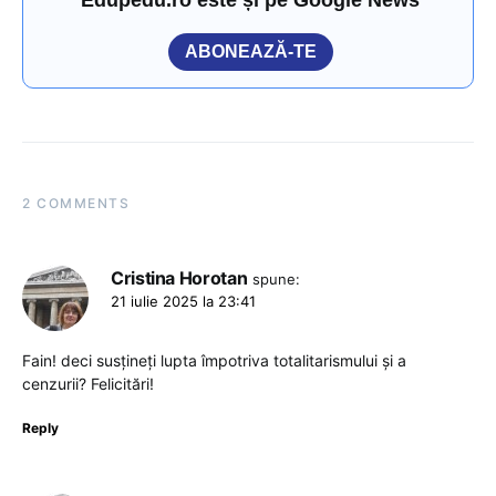
Edupedu.ro este și pe Google News
ABONEAZĂ-TE
2 COMMENTS
Cristina Horotan
spune:
21 iulie 2025 la 23:41
Fain! deci susțineți lupta împotriva totalitarismului și a
cenzurii? Felicitări!
Reply