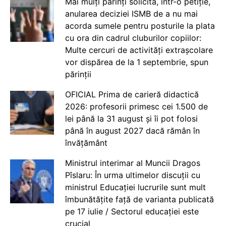
Mai mulți părinți solicită, într-o petiție,
anularea deciziei ISMB de a nu mai
acorda sumele pentru posturile la plata
cu ora din cadrul cluburilor copiilor:
Multe cercuri de activități extrașcolare
vor dispărea de la 1 septembrie, spun
părinții
OFICIAL Prima de carieră didactică
2026: profesorii primesc cei 1.500 de
lei până la 31 august și îi pot folosi
până în august 2027 dacă rămân în
învățământ
Ministrul interimar al Muncii Dragos
Pîslaru: În urma ultimelor discuții cu
ministrul Educației lucrurile sunt mult
îmbunătățite față de varianta publicată
pe 17 iulie / Sectorul educației este
crucial