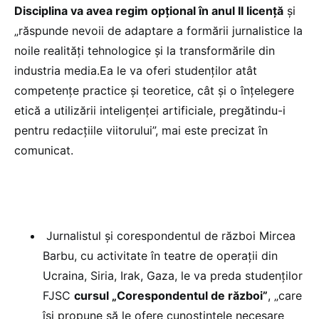
Disciplina va avea regim opţional în anul II licenţă
și
„răspunde nevoii de adaptare a formării jurnalistice la
noile realităţi tehnologice şi la transformările din
industria media.Ea le va oferi studenţilor atât
competenţe practice şi teoretice, cât şi o înţelegere
etică a utilizării inteligenţei artificiale, pregătindu-i
pentru redacţiile viitorului”, mai este precizat în
comunicat.
Jurnalistul şi corespondentul de război Mircea
Barbu, cu activitate în teatre de operaţii din
Ucraina, Siria, Irak, Gaza, le va preda studenţilor
FJSC
cursul „Corespondentul de război”
, „care
îşi propune să le ofere cunoştinţele necesare