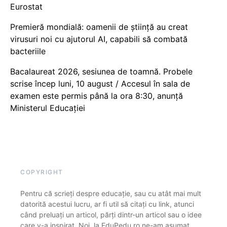
Eurostat
Premieră mondială: oamenii de știință au creat
virusuri noi cu ajutorul AI, capabili să combată
bacteriile
Bacalaureat 2026, sesiunea de toamnă. Probele
scrise încep luni, 10 august / Accesul în sala de
examen este permis până la ora 8:30, anunță
Ministerul Educației
COPYRIGHT
Pentru că scrieți despre educație, sau cu atât mai mult
datorită acestui lucru, ar fi util să citați cu link, atunci
când preluați un articol, părți dintr-un articol sau o idee
care v-a inspirat. Noi, la EduPedu.ro ne-am asumat