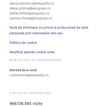
alexa.stanescu@edupedu.ro
diana.ghimisi@edupedu.ro
stefan.lefter@edupedu.ro
ramona.florea@edupedu.ro
Notă de informare cu privire la prelucrarea de date
personale prin intermediul site-ului
Politica de cookie
Modifică setarile cookie-urilor
PUBLICITATE ȘI PARTENERIATE
Adresă de e-mail
comunicare@edupedu.ro
STATISTICI EDUPEDU.RO
466.138.585 vizite