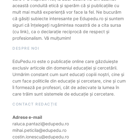
această conduită etică și sperăm că și publicațiile cu
mult mai multă experiență vor face la fel. Ne bucurăm
că găsiți subiecte interesante pe Edupedu.ro și suntem
siguri că înțelegeți rugămintea noastră de a cita sursa
(cu link), ca o declarație reciprocă de respect și
profesionalism. Vă mulțumim!
DESPRE NOI
EduPedu.ro este o publicație online care găzduiește
exclusiv articole din domeniul educației și cercetării.
Urmărim constant cum sunt educați copiii noștri, cine și
cum face politicile din educație și cercetare, cine și cum
îi formează pe profesori, cât de adecvate la lumea în
care trăim sunt sistemele de educație și cercetare.
CONTACT REDACȚIE
Adrese e-mail
raluca.pantazi@edupedu.ro
mihai.peticila@edupedu.ro
costin.ionescu@edupedu.ro