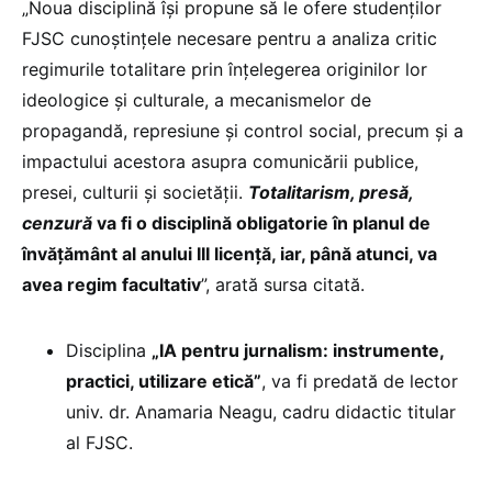
„Noua disciplină îşi propune să le ofere studenţilor
FJSC cunoştinţele necesare pentru a analiza critic
regimurile totalitare prin înţelegerea originilor lor
ideologice şi culturale, a mecanismelor de
propagandă, represiune şi control social, precum şi a
impactului acestora asupra comunicării publice,
presei, culturii şi societăţii.
Totalitarism, presă,
cenzură
va fi o disciplină obligatorie în planul de
învăţământ al anului III licenţă, iar, până atunci, va
avea regim facultativ
”, arată sursa citată.
Disciplina
„IA pentru jurnalism: instrumente,
practici, utilizare etică”
, va fi predată de lector
univ. dr. Anamaria Neagu, cadru didactic titular
al FJSC.