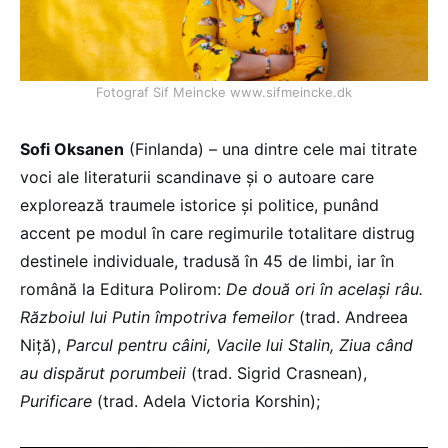
Fotograf Sif Meincke www.sifmeincke.dk
Sofi Oksanen
(Finlanda) – una dintre cele mai titrate
voci ale literaturii scandinave și o autoare care
explorează traumele istorice și politice, punând
accent pe modul în care regimurile totalitare distrug
destinele individuale, tradusă în 45 de limbi, iar în
română la Editura Polirom:
De două ori în același râu.
Războiul lui Putin împotriva femeilor
(trad. Andreea
Niță),
Parcul pentru câini,
Vacile lui Stalin, Ziua când
au dispărut porumbeii
(trad. Sigrid Crasnean),
Purificare
(trad. Adela Victoria Korshin);