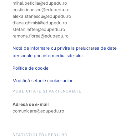
mihai.peticila@edupedu.ro
costin.ionescu@edupedu.ro
alexa.stanescu@edupedu.ro
diana.ghimisi@edupedu.ro
stefan.lefter@edupedu.ro
ramona.florea@edupedu.ro
Notă de informare cu privire la prelucrarea de date
personale prin intermediul site-ului
Politica de cookie
Modifică setarile cookie-urilor
PUBLICITATE ȘI PARTENERIATE
Adresă de e-mail
comunicare@edupedu.ro
STATISTICI EDUPEDU.RO