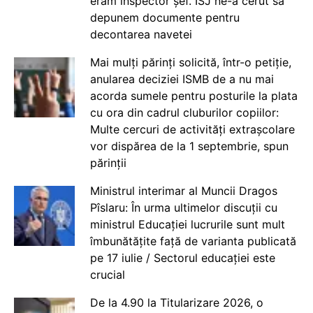
eram inspector șef. ISJ ne-a cerut să
depunem documente pentru
decontarea navetei
Mai mulți părinți solicită, într-o petiție,
anularea deciziei ISMB de a nu mai
acorda sumele pentru posturile la plata
cu ora din cadrul cluburilor copiilor:
Multe cercuri de activități extrașcolare
vor dispărea de la 1 septembrie, spun
părinții
Ministrul interimar al Muncii Dragos
Pîslaru: În urma ultimelor discuții cu
ministrul Educației lucrurile sunt mult
îmbunătățite față de varianta publicată
pe 17 iulie / Sectorul educației este
crucial
De la 4.90 la Titularizare 2026, o