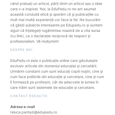
când preluați un articol, părți dintr-un articol sau o idee
care v-a inspirat. Noi, la EduPedu.ro ne-am asumat
această conduită etică și sperăm că și publicațiile cu
mult mai multă experiență vor face la fel. Ne bucurăm
că găsiți subiecte interesante pe Edupedu.ro și suntem
siguri că înțelegeți rugămintea noastră de a cita sursa
(cu link), ca o declarație reciprocă de respect și
profesionalism. Vă mulțumim!
DESPRE NOI
EduPedu.ro este o publicație online care găzduiește
exclusiv articole din domeniul educației și cercetării.
Urmărim constant cum sunt educați copiii noștri, cine și
cum face politicile din educație și cercetare, cine și cum
îi formează pe profesori, cât de adecvate la lumea în
care trăim sunt sistemele de educație și cercetare.
CONTACT REDACȚIE
Adrese e-mail
raluca.pantazi@edupedu.ro