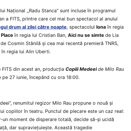
lui Naţional ,,Radu Stanca” sunt incluse în programul
 an a FITS, printre care cel mai bun spectacol al anului
gul drum al zilei către noapte
,
spectacolul
Iona
în regia
 Place
în regia lui Cristian Ban,
Aici nu se simte
de Lia
e
de Cosmin Stănilă şi cea mai recentă premieră TNRS,
în regia lui Alin Uberti.
le FITS din acest an, producţia
Copiii Medeei
de Milo Rau
e pe 27 iunie, începând cu ora 18:00.
deei”, renumitul regizor Milo Rau propune o nouă și
ui copiilor în teatru. Punctul de plecare este un caz real:
tr-un moment de disperare totală, decide să-și ucidă
viață, dar supraviețuiește. Această tragedie