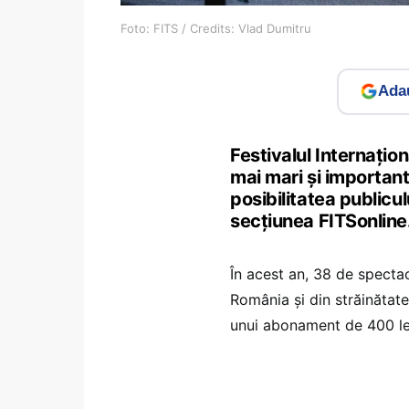
Foto: FITS / Credits: Vlad Dumitru
Adau
Festivalul Internațion
mai mari și important
posibilitatea publicu
secțiunea FITSonline
În acest an, 38 de spectaco
România şi din străinătate
unui abonament de 400 le