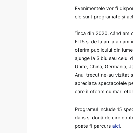
Evenimentele vor fi dispo
ele sunt programate și ach
“Încă din 2020, când am c
FITS şi de la an la an am
oferim publicului din lum
ajunge la Sibiu sau celui d
Unite, China, Germania, J
Anul trecut ne-au vizitat 
apreciază spectacolele pe
care îl oferim cu mari efo
Programul include 15 spec
dans și două de circ con
poate fi parcurs
aici
.