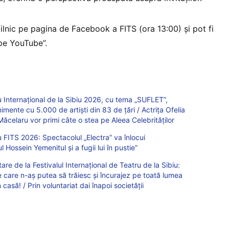
 zilnic pe pagina de Facebook a FITS (ora 13:00) și pot fi
 pe YouTube”.
u Internațional de la Sibiu 2026, cu tema „SUFLET”,
mente cu 5.000 de artiști din 83 de țări / Actrița Ofelia
n Măcelaru vor primi câte o stea pe Aleea Celebrităților
u FITS 2026: Spectacolul „Electra” va înlocui
Hossein Yemenitul și a fugii lui în pustie”
e de la Festivalul Internațional de Teatru de la Sibiu:
e care n-aș putea să trăiesc și încurajez pe toată lumea
 casă! / Prin voluntariat dai înapoi societății