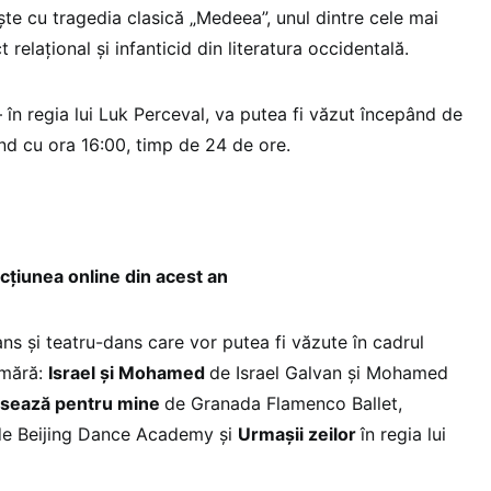
e cu tragedia clasică „Medeea”, unul dintre cele mai
 relațional și infanticid din literatura occidentală.
 în regia lui Luk Perceval, va putea fi văzut începând de
nd cu ora 16:00, timp de 24 de ore.
cţiunea online din acest an
ns şi teatru-dans care vor putea fi văzute în cadrul
umără:
Israel şi Mohamed
de Israel Galvan şi Mohamed
sează pentru mine
de Granada Flamenco Ballet,
de Beijing Dance Academy şi
Urmaşii zeilor
în regia lui