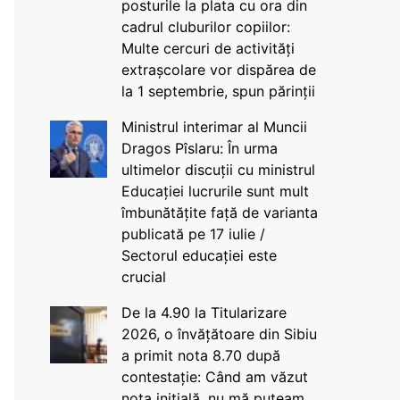
posturile la plata cu ora din
cadrul cluburilor copiilor:
Multe cercuri de activități
extrașcolare vor dispărea de
la 1 septembrie, spun părinții
Ministrul interimar al Muncii
Dragos Pîslaru: În urma
ultimelor discuții cu ministrul
Educației lucrurile sunt mult
îmbunătățite față de varianta
publicată pe 17 iulie /
Sectorul educației este
crucial
De la 4.90 la Titularizare
2026, o învățătoare din Sibiu
a primit nota 8.70 după
contestație: Când am văzut
nota inițială, nu mă puteam