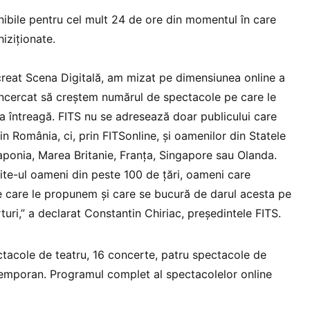
nibile pentru cel mult 24 de ore din momentul în care
iziționate.
reat Scena Digitală, am mizat pe dimensiunea online a
 încercat să creştem numărul de spectacole pe care le
ea întreagă. FITS nu se adresează doar publicului care
in România, ci, prin FITSonline, şi oamenilor din Statele
aponia, Marea Britanie, Franţa, Singapore sau Olanda.
site-ul oameni din peste 100 de ţări, oameni care
 care le propunem şi care se bucură de darul acesta pe
rturi,” a declarat Constantin Chiriac, preşedintele FITS.
tacole de teatru, 16 concerte, patru spectacole de
temporan. Programul complet al spectacolelor online