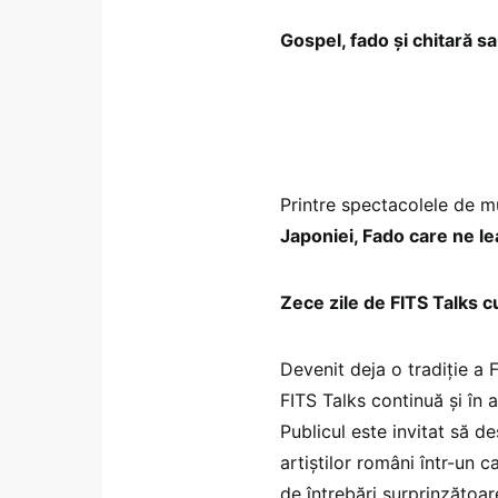
Gospel, fado şi chitară s
Printre spectacolele de m
Japoniei, Fado care ne le
Zece zile de FITS Talks c
Devenit deja o tradiție a F
FITS Talks continuă și în 
Publicul este invitat să de
artiștilor români într-un c
de întrebări surprinzătoar