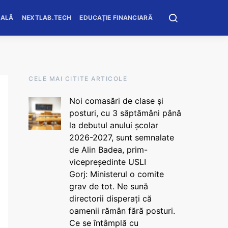
OALĂ
NEXTLAB.TECH
EDUCAȚIE FINANCIARĂ
CELE MAI CITITE ARTICOLE
Noi comasări de clase și
posturi, cu 3 săptămâni până
la debutul anului școlar
2026-2027, sunt semnalate
de Alin Badea, prim-
vicepreședinte USLI
Gorj: Ministerul o comite
grav de tot. Ne sună
directorii disperați că
oamenii rămân fără posturi.
Ce se întâmplă cu