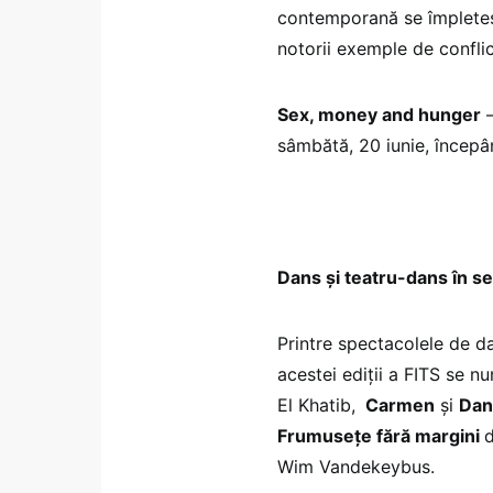
contemporană se împleteșt
notorii exemple de conflict
Sex, money and hunger
–
sâmbătă, 20 iunie, începâ
Dans şi teatru-dans în se
Printre spectacolele de da
acestei ediţii a FITS se n
El Khatib,
Carmen
şi
Dan
Frumuseţe fără margini
Wim Vandekeybus.