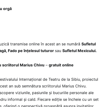
au orgă
uzică transmise online în acest an se numără
Sufletul
agă, Fado pe înţelesul tuturor
sau
Sufletul Mexicului.
u scriitorul Marius Chivu
–
gratuit online
estivalului Internațional de Teatru de la Sibiu, proiectul
acest an sub semnătura scriitorului Marius Chivu.
scopere viziunile, pasiunile și bucuriile personale ale
adru informal și cald. Fiecare ediție se încheie cu un set
e, oferind o perspectivă proaspătă asupra invitaților.