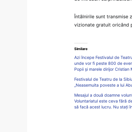
Întâlnirile sunt transmise
vizionate gratuit oricând
Similare
Azi începe Festivalul de Teatr
unde vor fi peste 800 de eveni
Popii și marele dirijor Cristia
Festivalul de Teatru de la Sibi
„Neasemuita poveste a lui Abul 
Mesajul a două doamne voluntar
Voluntariatul este ceva fără d
să facă acest lucru. Nu stați în