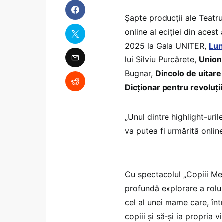
Şapte producţii ale Teatru
online al ediţiei din acest
2025 la Gala UNITER,
Lun
lui Silviu Purcărete,
Union
Bugnar,
Dincolo de uitar
Dicţionar pentru revoluţii
„Unul dintre highlight-uri
va putea fi urmărită onlin
Cu spectacolul „Copiii Me
profundă explorare a rolul
cel al unei mame care, în
copiii și să-și ia propria 