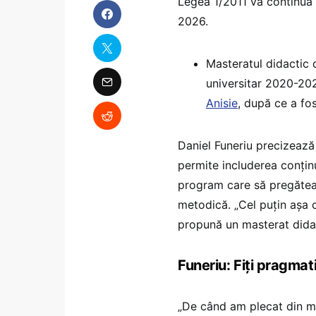
Legea 1/2011 va continua 
2026.
Masteratul didactic d
universitar 2020-2021
Anisie
, după ce a fo
Daniel Funeriu precizeaz
permite includerea conținu
program care să pregăteasc
metodică. „Cel puțin așa c
propună un masterat didact
Funeriu: Fiți pragmati
„De când am plecat din mi