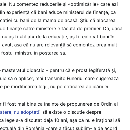
nale. Nu comentez reducerile și «optimizările» care azi
 din experiență că bani aduce ministerul de finanțe, că
ucației cu bani de la mama de acasă. Știu că alocarea
 de finanțe către ministere e făcută de premier. Da, dacă
 nu aș fi «tăiat» de la educație, aș fi realocat bani în
m avut, așa că nu are relevanță să comentez prea mult
fostul ministru în postarea sa.
masteratul didactic – pentru că e prost legiferată și,
buie să o aplice”, mai transmite Funeriu, care sugerează
e pe modificarea legii, nu pe criticarea aplicării ei.
 fi fost mai bine ca înainte de propunerea de Ordin al
atere, nu adoptat!
) să existe o discuție despre
tă lege s-a discutat deja 10 ani, așa că nu e irațional să
lectuală din România -care a tăcut sublim- e de acord