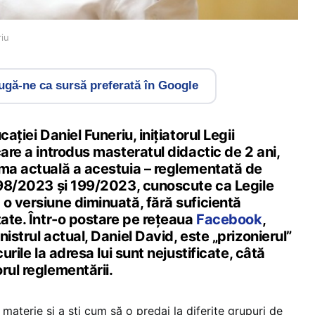
riu
gă-ne ca sursă preferată în Google
cației Daniel Funeriu, inițiatorul Legii
care a introdus masteratul didactic de 2 ani,
rma actuală a acestuia – reglementată de
 198/2023 și 199/2023, cunoscute ca Legile
o versiune diminuată, fără suficientă
tate. Într-o postare pe rețeaua
Facebook
,
istrul actual, Daniel David, este „prizonierul”
curile la adresa lui sunt nejustificate, câtă
rul reglementării.
materie și a ști cum să o predai la diferite grupuri de