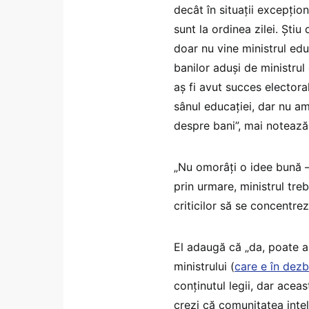
decât în situații excepțio
sunt la ordinea zilei. Știu
doar nu vine ministrul ed
banilor aduși de ministrul
aș fi avut succes electoral
sânul educației, dar nu a
despre bani”, mai notează 
„Nu omorâți o idee bună – 
prin urmare, ministrul tre
criticilor să se concentrez
El adaugă că „da, poate ar
ministrului (
care e în dezb
conținutul legii, dar aceas
crezi că comunitatea inte