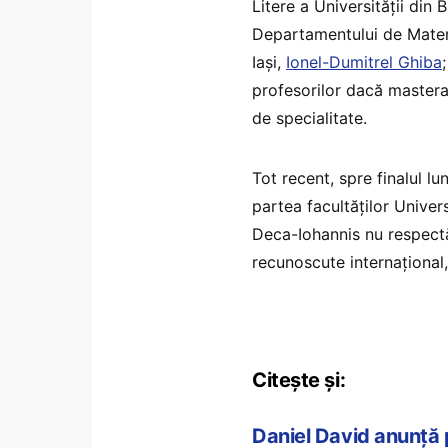
Litere a Universității din 
Departamentului de Matem
Iași,
Ionel-Dumitrel Ghiba
profesorilor dacă master
de specialitate.
Tot recent, spre finalul lu
partea facultăților Univer
Deca-Iohannis nu respectă c
recunoscute internaționa
Citește și:
Daniel David anunță po