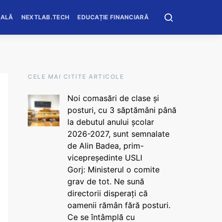
OALĂ
NEXTLAB.TECH
EDUCAȚIE FINANCIARĂ
CELE MAI CITITE ARTICOLE
Noi comasări de clase și
posturi, cu 3 săptămâni până
la debutul anului școlar
2026-2027, sunt semnalate
de Alin Badea, prim-
vicepreședinte USLI
Gorj: Ministerul o comite
grav de tot. Ne sună
directorii disperați că
oamenii rămân fără posturi.
Ce se întâmplă cu