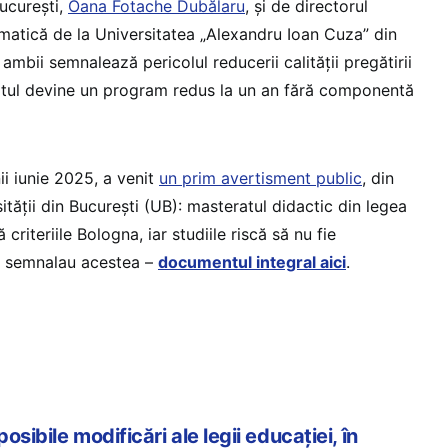
București,
Oana Fotache Dubălaru
, și de directorul
atică de la Universitatea „Alexandru Ioan Cuza” din
; ambii semnalează pericolul reducerii calității pregătirii
atul devine un program redus la un an fără componentă
nii iunie 2025, a venit
un prim avertisment public
, din
sității din București (UB): masteratul didactic din legea
riteriile Bologna, iar studiile riscă să nu fie
l, semnalau acestea –
documentul integral aici
.
sibile modificări ale legii educației, în