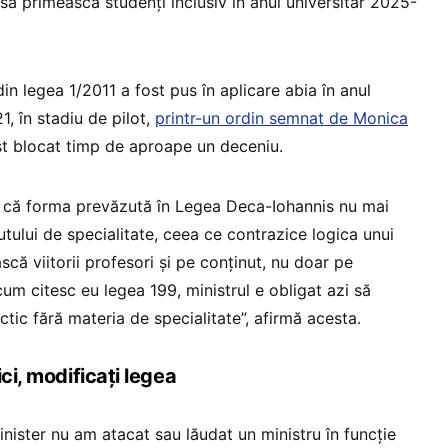
să primească studenți inclusiv în anul universitar 2025-
in legea 1/2011 a fost pus în aplicare abia în anul
, în stadiu de pilot,
printr-un ordin semnat de Monica
st blocat timp de aproape un deceniu.
ă că forma prevăzută în Legea Deca-Iohannis nu mai
tului de specialitate, ceea ce contrazice logica unui
ă viitorii profesori și pe conținut, nu doar pe
um citesc eu legea 199, ministrul e obligat azi să
ic fără materia de specialitate”, afirmă acesta.
ci, modificați legea
nister nu am atacat sau lăudat un ministru în funcție