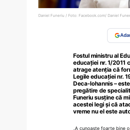
Daniel Funeriu / Foto: Facebook.com/ Daniel Fune
Adau
Fostul ministru al Edu
educației nr. 1/2011 
atrage atenția că fo
Legile educației nr.
Deca-Iohannis – este 
pregătire de speciali
Funeriu susține că min
acestei legi și că ata
vreme nu el este auto
„A cunoaște foarte bine o 