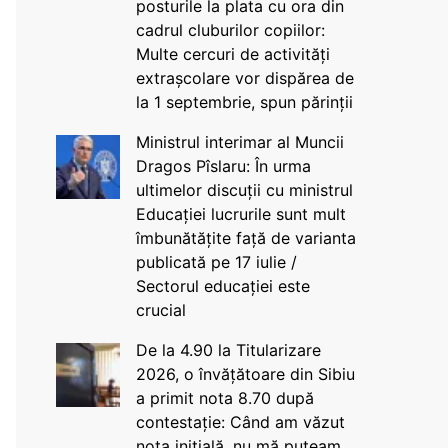
posturile la plata cu ora din
cadrul cluburilor copiilor:
Multe cercuri de activități
extrașcolare vor dispărea de
la 1 septembrie, spun părinții
Ministrul interimar al Muncii
Dragos Pîslaru: În urma
ultimelor discuții cu ministrul
Educației lucrurile sunt mult
îmbunătățite față de varianta
publicată pe 17 iulie /
Sectorul educației este
crucial
De la 4.90 la Titularizare
2026, o învățătoare din Sibiu
a primit nota 8.70 după
contestație: Când am văzut
nota inițială, nu mă puteam