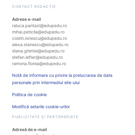
CONTACT REDACȚIE
Adrese e-mail
raluca.pantazi@edupedu.ro
mihai.peticila@edupedu.ro
costin.ionescu@edupedu.ro
alexa.stanescu@edupedu.ro
diana.ghimisi@edupedu.ro
stefan.lefter@edupedu.ro
ramona.florea@edupedu.ro
Notă de informare cu privire la prelucrarea de date
personale prin intermediul site-ului
Politica de cookie
Modifică setarile cookie-urilor
PUBLICITATE ȘI PARTENERIATE
Adresă de e-mail