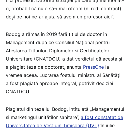
nici profesor. Datorită situației pe care ați menționat-
o, probabil că nu o să-i mai oferim (n. red. contract)
deși pe noi ne-ar ajuta să avem un profesor aici”.
Bodog a rămas în 2019 fără titlul de doctor în
Management după ce Consiliul Național pentru
Atestarea Titlurilor, Diplomelor și Certificatelor
Universitare (CNATDCU) a dat verdictul că acesta și-
a plagiat teza de doctorat, anunța
PressOne
la
vremea aceea. Lucrarea fostului ministru al Sănătății
a fost plagiată aproape integral, potrivit deciziei
CNATDCU.
Plagiatul din teza lui Bodog, intitulată „Managementul
şi marketingul unităţilor sanitare”,
a fost constatat de
Universitatea de Vest din Timișoara (UVT)
în iulie