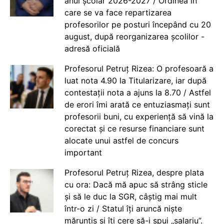
anul școlar 2026-2027 / Ordinea în
care se va face repartizarea
profesorilor pe posturi începând cu 20
august, după reorganizarea școlilor -
adresă oficială
Profesorul Petruț Rizea: O profesoară a
luat nota 4.90 la Titularizare, iar după
contestații nota a ajuns la 8.70 / Astfel
de erori îmi arată ce entuziasmați sunt
profesorii buni, cu experiență să vină la
corectat și ce resurse financiare sunt
alocate unui astfel de concurs
important
Profesorul Petruț Rizea, despre plata
cu ora: Dacă mă apuc să strâng sticle
și să le duc la SGR, câștig mai mult
într-o zi / Statul îți aruncă niște
mărunțiș și îți cere să-i spui „salariu”.