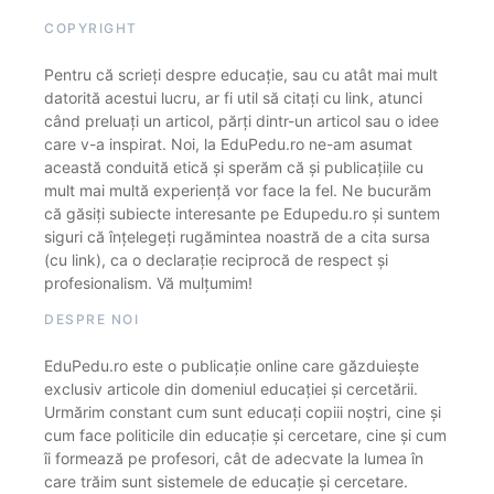
COPYRIGHT
Pentru că scrieți despre educație, sau cu atât mai mult
datorită acestui lucru, ar fi util să citați cu link, atunci
când preluați un articol, părți dintr-un articol sau o idee
care v-a inspirat. Noi, la EduPedu.ro ne-am asumat
această conduită etică și sperăm că și publicațiile cu
mult mai multă experiență vor face la fel. Ne bucurăm
că găsiți subiecte interesante pe Edupedu.ro și suntem
siguri că înțelegeți rugămintea noastră de a cita sursa
(cu link), ca o declarație reciprocă de respect și
profesionalism. Vă mulțumim!
DESPRE NOI
EduPedu.ro este o publicație online care găzduiește
exclusiv articole din domeniul educației și cercetării.
Urmărim constant cum sunt educați copiii noștri, cine și
cum face politicile din educație și cercetare, cine și cum
îi formează pe profesori, cât de adecvate la lumea în
care trăim sunt sistemele de educație și cercetare.