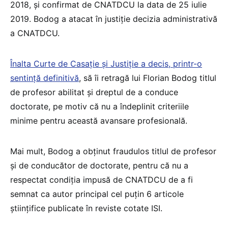
2018, şi confirmat de CNATDCU la data de 25 iulie
2019. Bodog a atacat în justiție decizia administrativă
a CNATDCU.
Înalta Curte de Casaţie şi Justiţie a decis, printr-o
sentință definitivă
, să îi retragă lui Florian Bodog titlul
de profesor abilitat şi dreptul de a conduce
doctorate, pe motiv că nu a îndeplinit criteriile
minime pentru această avansare profesională.
Mai mult, Bodog a obţinut fraudulos titlul de profesor
şi de conducător de doctorate, pentru că nu a
respectat condiţia impusă de CNATDCU de a fi
semnat ca autor principal cel puţin 6 articole
ştiinţifice publicate în reviste cotate ISI.