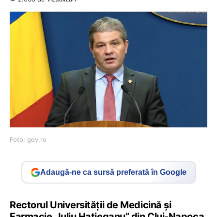
Foto: gov.ro
Adaugă-ne ca sursă preferată în Google
Rectorul Universității de Medicină și
Farmacie „Iuliu Hațieganu” din Cluj-Napoca,