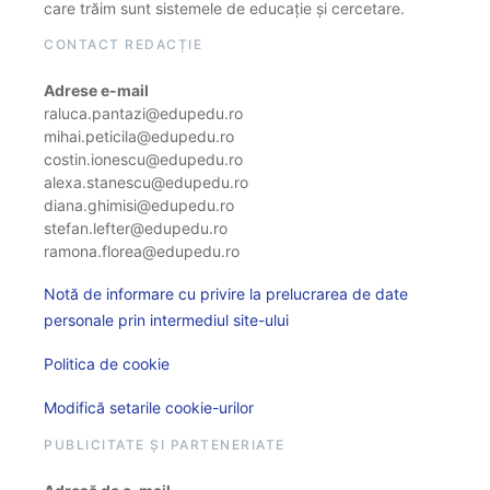
care trăim sunt sistemele de educație și cercetare.
CONTACT REDACȚIE
Adrese e-mail
raluca.pantazi@edupedu.ro
mihai.peticila@edupedu.ro
costin.ionescu@edupedu.ro
alexa.stanescu@edupedu.ro
diana.ghimisi@edupedu.ro
stefan.lefter@edupedu.ro
ramona.florea@edupedu.ro
Notă de informare cu privire la prelucrarea de date
personale prin intermediul site-ului
Politica de cookie
Modifică setarile cookie-urilor
PUBLICITATE ȘI PARTENERIATE