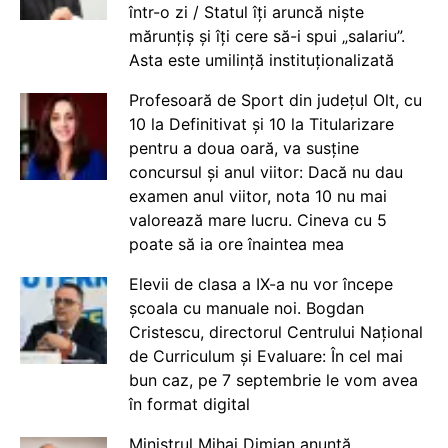
într-o zi / Statul îți aruncă niște
mărunțiș și îți cere să-i spui „salariu”.
Asta este umilință instituționalizată
Profesoară de Sport din județul Olt, cu
10 la Definitivat și 10 la Titularizare
pentru a doua oară, va susține
concursul și anul viitor: Dacă nu dau
examen anul viitor, nota 10 nu mai
valorează mare lucru. Cineva cu 5
poate să ia ore înaintea mea
Elevii de clasa a IX-a nu vor începe
școala cu manuale noi. Bogdan
Cristescu, directorul Centrului Național
de Curriculum și Evaluare: În cel mai
bun caz, pe 7 septembrie le vom avea
în format digital
Ministrul Mihai Dimian anunță