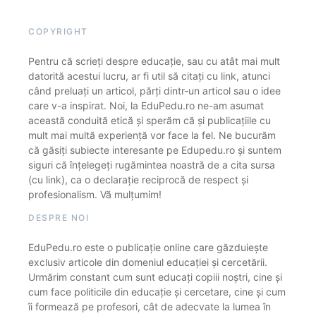
COPYRIGHT
Pentru că scrieți despre educație, sau cu atât mai mult
datorită acestui lucru, ar fi util să citați cu link, atunci
când preluați un articol, părți dintr-un articol sau o idee
care v-a inspirat. Noi, la EduPedu.ro ne-am asumat
această conduită etică și sperăm că și publicațiile cu
mult mai multă experiență vor face la fel. Ne bucurăm
că găsiți subiecte interesante pe Edupedu.ro și suntem
siguri că înțelegeți rugămintea noastră de a cita sursa
(cu link), ca o declarație reciprocă de respect și
profesionalism. Vă mulțumim!
DESPRE NOI
EduPedu.ro este o publicație online care găzduiește
exclusiv articole din domeniul educației și cercetării.
Urmărim constant cum sunt educați copiii noștri, cine și
cum face politicile din educație și cercetare, cine și cum
îi formează pe profesori, cât de adecvate la lumea în