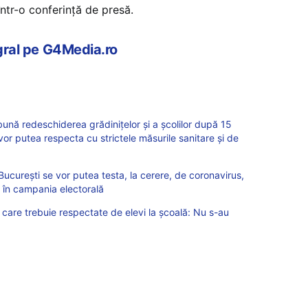
într-o conferință de presă.
egral pe G4Media.ro
bună redeschiderea grădiniţelor şi a şcolilor după 15
u vor putea respecta cu strictele măsurile sanitare şi de
in București se vor putea testa, la cerere, de coronavirus,
a în campania electorală
e care trebuie respectate de elevi la școală: Nu s-au