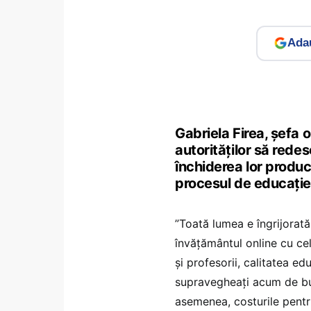
Adau
Gabriela Firea, șefa o
autorităților să rede
închiderea lor produc
procesul de educație
”Toată lumea e îngrijorat
învățământul online cu cel
și profesorii, calitatea edu
supravegheați acum de buni
asemenea, costurile pentr