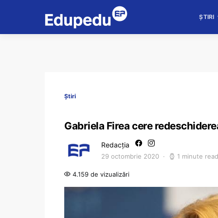
ȘTIRI
Știri
Gabriela Firea cere redeschiderea
Redacția
29 octombrie 2020
1 minute rea
4.159 de vizualizări