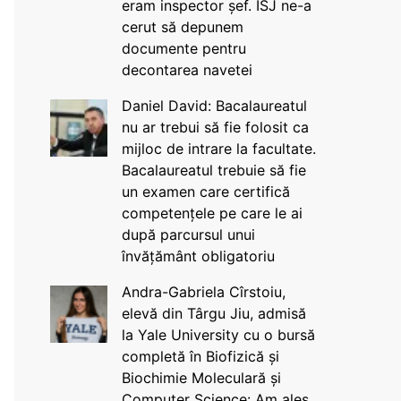
eram inspector șef. ISJ ne-a
cerut să depunem
documente pentru
decontarea navetei
Daniel David: Bacalaureatul
nu ar trebui să fie folosit ca
mijloc de intrare la facultate.
Bacalaureatul trebuie să fie
un examen care certifică
competențele pe care le ai
după parcursul unui
învățământ obligatoriu
Andra-Gabriela Cîrstoiu,
elevă din Târgu Jiu, admisă
la Yale University cu o bursă
completă în Biofizică și
Biochimie Moleculară și
Computer Science: Am ales