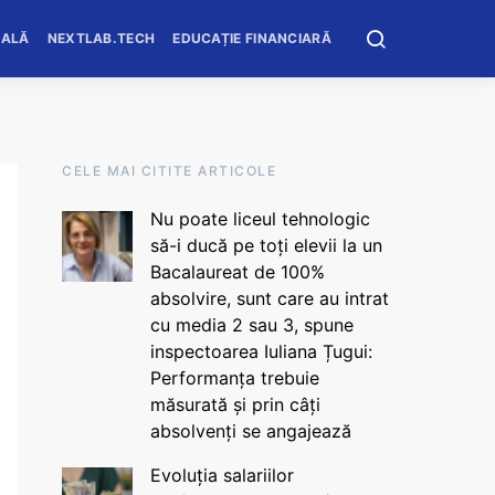
OALĂ
NEXTLAB.TECH
EDUCAȚIE FINANCIARĂ
CELE MAI CITITE ARTICOLE
Nu poate liceul tehnologic
să-i ducă pe toți elevii la un
Bacalaureat de 100%
absolvire, sunt care au intrat
cu media 2 sau 3, spune
inspectoarea Iuliana Țugui:
Performanța trebuie
măsurată și prin câți
absolvenți se angajează
Evoluția salariilor