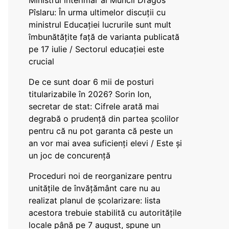
Ministrul interimar al Muncii Dragos
Pîslaru: În urma ultimelor discuții cu
ministrul Educației lucrurile sunt mult
îmbunătățite față de varianta publicată
pe 17 iulie / Sectorul educației este
crucial
De ce sunt doar 6 mii de posturi
titularizabile în 2026? Sorin Ion,
secretar de stat: Cifrele arată mai
degrabă o prudență din partea școlilor
pentru că nu pot garanta că peste un
an vor mai avea suficienți elevi / Este și
un joc de concurență
Proceduri noi de reorganizare pentru
unitățile de învățământ care nu au
realizat planul de școlarizare: lista
acestora trebuie stabilită cu autoritățile
locale până pe 7 august, spune un