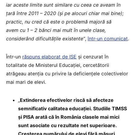
iar aceste limite sunt similare cu ceea ce aveam în
țară între 2011 – 2020 (și pe alocuri chiar mai bine);
practic, nu cred că este o problemă majoră să
avem cu 1 – 2 bănci mai mult în unele clase,
considerând dificultățile existente”
,
într-un comunicat
.
Într-un
răspuns elaborat de ISE
și cenzurat în
totalitate de Ministerul Educației, cercetătorii
atrăgeau atenția cu privire la deficiențele colectivelor
mai mari de elevi.
„
Extinderea efectivelor riscă să afecteze
semnificativ calitatea educației. Studiile TIMSS
și PISA arată că în România clasele mai mici
sunt asociate cu rezultate net superioare.
Creșterea numărului de elevi fără măsuri