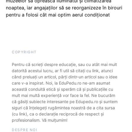
muzeelor să oprească iluminatul și climatizarea
noaptea, iar angajaților să se reorganizeze în birouri
pentru a folosi cât mai optim aerul condiționat
COPYRIGHT
Pentru că scrieți despre educație, sau cu atât mai mult
datorită acestui lucru, ar fi util să citați cu link, atunci
când preluați un articol, părți dintr-un articol sau o idee
care v-a inspirat. Noi, la EduPedu.ro ne-am asumat
această conduită etică și sperăm că și publicațiile cu
mult mai multă experiență vor face la fel. Ne bucurăm
că găsiți subiecte interesante pe Edupedu.ro și suntem
siguri că înțelegeți rugămintea noastră de a cita sursa
(cu link), ca o declarație reciprocă de respect și
profesionalism. Vă mulțumim!
DESPRE NOI