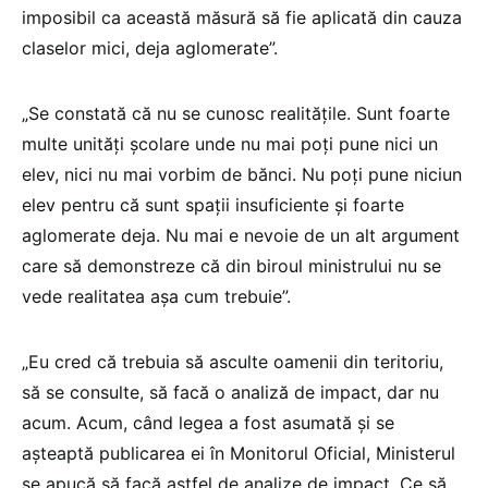
imposibil ca această măsură să fie aplicată din cauza
claselor mici, deja aglomerate”.
„Se constată că nu se cunosc realitățile. Sunt foarte
multe unități școlare unde nu mai poți pune nici un
elev, nici nu mai vorbim de bănci. Nu poți pune niciun
elev pentru că sunt spații insuficiente și foarte
aglomerate deja. Nu mai e nevoie de un alt argument
care să demonstreze că din biroul ministrului nu se
vede realitatea așa cum trebuie”.
„Eu cred că trebuia să asculte oamenii din teritoriu,
să se consulte, să facă o analiză de impact, dar nu
acum. Acum, când legea a fost asumată și se
așteaptă publicarea ei în Monitorul Oficial, Ministerul
se apucă să facă astfel de analize de impact. Ce să