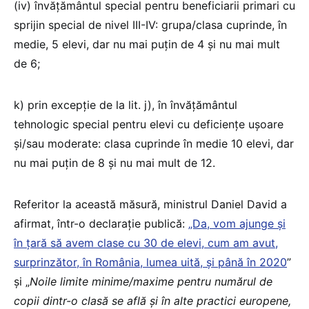
(iv) învăţământul special pentru beneficiarii primari cu
sprijin special de nivel III-IV: grupa/clasa cuprinde, în
medie, 5 elevi, dar nu mai puţin de 4 şi nu mai mult
de 6;
k) prin excepţie de la lit. j), în învăţământul
tehnologic special pentru elevi cu deficienţe uşoare
şi/sau moderate: clasa cuprinde în medie 10 elevi, dar
nu mai puţin de 8 şi nu mai mult de 12.
Referitor la această măsură, ministrul Daniel David a
afirmat, într-o declarație publică:
„Da, vom ajunge și
în țară să avem clase cu 30 de elevi, cum am avut,
surprinzător, în România, lumea uită, și până în 2020
”
și „
Noile limite minime/maxime pentru numărul de
copii dintr-o clasă se află și în alte practici europene,