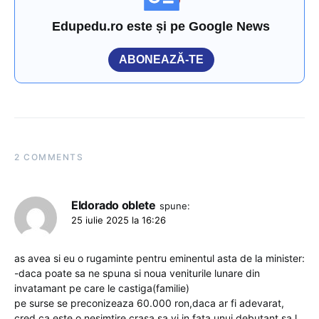
Edupedu.ro este și pe Google News
ABONEAZĂ-TE
2 COMMENTS
Eldorado oblete
spune:
25 iulie 2025 la 16:26
as avea si eu o rugaminte pentru eminentul asta de la minister:
-daca poate sa ne spuna si noua veniturile lunare din
invatamant pe care le castiga(familie)
pe surse se preconizeaza 60.000 ron,daca ar fi adevarat,
cred ca este o nesimtire crasa sa vi in fata unui debutant sa l