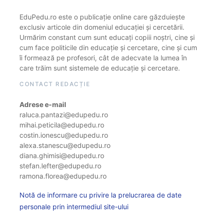
EduPedu.ro este o publicație online care găzduiește
exclusiv articole din domeniul educației și cercetării.
Urmărim constant cum sunt educați copiii noștri, cine și
cum face politicile din educație și cercetare, cine și cum
îi formează pe profesori, cât de adecvate la lumea în
care trăim sunt sistemele de educație și cercetare.
CONTACT REDACȚIE
Adrese e-mail
raluca.pantazi@edupedu.ro
mihai.peticila@edupedu.ro
costin.ionescu@edupedu.ro
alexa.stanescu@edupedu.ro
diana.ghimisi@edupedu.ro
stefan.lefter@edupedu.ro
ramona.florea@edupedu.ro
Notă de informare cu privire la prelucrarea de date
personale prin intermediul site-ului