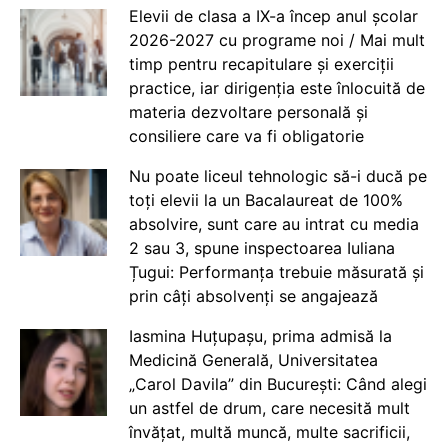
Elevii de clasa a IX-a încep anul școlar
2026-2027 cu programe noi / Mai mult
timp pentru recapitulare și exerciții
practice, iar dirigenția este înlocuită de
materia dezvoltare personală și
consiliere care va fi obligatorie
Nu poate liceul tehnologic să-i ducă pe
toți elevii la un Bacalaureat de 100%
absolvire, sunt care au intrat cu media
2 sau 3, spune inspectoarea Iuliana
Țugui: Performanța trebuie măsurată și
prin câți absolvenți se angajează
Iasmina Huțupașu, prima admisă la
Medicină Generală, Universitatea
„Carol Davila” din București: Când alegi
un astfel de drum, care necesită mult
învățat, multă muncă, multe sacrificii,