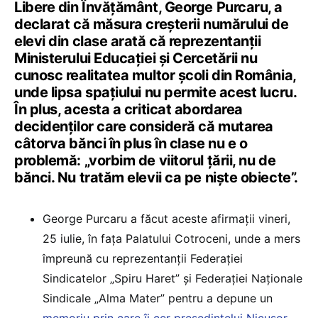
Libere din Învățământ, George Purcaru, a
declarat că măsura creșterii numărului de
elevi din clase arată că reprezentanții
Ministerului Educației și Cercetării nu
cunosc realitatea multor școli din România,
unde lipsa spațiului nu permite acest lucru.
În plus, acesta a criticat abordarea
decidenților care consideră că mutarea
câtorva bănci în plus în clase nu e o
problemă: „vorbim de viitorul țării, nu de
bănci. Nu tratăm elevii ca pe niște obiecte”.
George Purcaru a făcut aceste afirmații vineri,
25 iulie, în fața Palatului Cotroceni, unde a mers
împreună cu reprezentanții Federației
Sindicatelor „Spiru Haret” și Federației Naționale
Sindicale „Alma Mater” pentru a depune un
memoriu prin care îi cer președintelui Nicușor