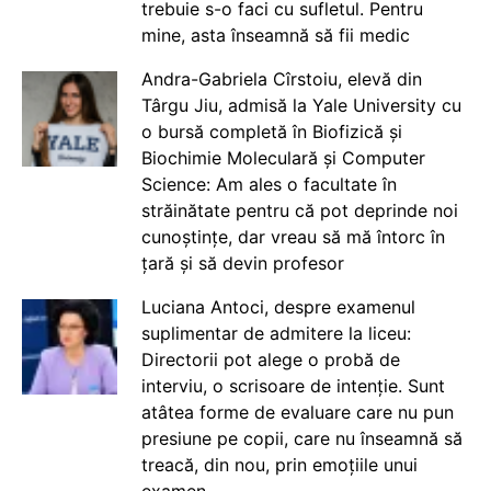
trebuie s-o faci cu sufletul. Pentru
mine, asta înseamnă să fii medic
Andra-Gabriela Cîrstoiu, elevă din
Târgu Jiu, admisă la Yale University cu
o bursă completă în Biofizică și
Biochimie Moleculară și Computer
Science: Am ales o facultate în
străinătate pentru că pot deprinde noi
cunoștințe, dar vreau să mă întorc în
țară și să devin profesor
Luciana Antoci, despre examenul
suplimentar de admitere la liceu:
Directorii pot alege o probă de
interviu, o scrisoare de intenție. Sunt
atâtea forme de evaluare care nu pun
presiune pe copii, care nu înseamnă să
treacă, din nou, prin emoțiile unui
examen