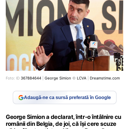
Foto: ID
367884644
|
George Simion
©
LCVA
|
Dreamstime.com
Adaugă-ne ca sursă preferată în Google
George Simion a declarat, într-o întâlnire cu
românii din Belgia, de joi, că își cere scuze