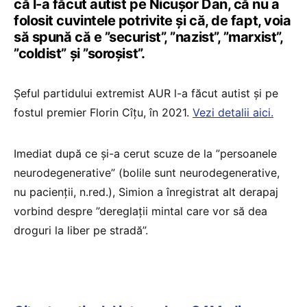
că l-a făcut autist pe Nicușor Dan, că nu a
folosit cuvintele potrivite și că, de fapt, voia
să spună că e ”securist”, ”nazist”, ”marxist”,
”coldist” și ”soroșist”.
Șeful partidului extremist AUR l-a făcut autist și pe
fostul premier Florin Cîțu, în 2021.
Vezi detalii aici.
Imediat după ce și-a cerut scuze de la ”persoanele
neurodegenerative” (bolile sunt neurodegenerative,
nu pacienții, n.red.), Simion a înregistrat alt derapaj
vorbind despre ”dereglații mintal care vor să dea
droguri la liber pe stradă”.