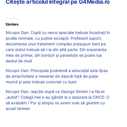
Citește articolul integral pe G4Media.ro
Similare
Nicușor Dan: Copiii cu nevoi speciale trebuie încadrați în
școlile normale, cu puține excepții. Profesorii suport,
decontarea unui tratament complex presupun bani pe
care statul trebuie să-i ia din altă parte. Din experiența
mea de primar, din borduri și panseluțe se poate lua
destul de mult
Nicușor Dan: Principala problemă a educației este lipsa
de atractivitate a meseriei de dascăl față de piața
muncii și asta trebuie corectat cu bani
Nicușor Dan, reacție după ce George Simion l-a făcut
„autist”: Colegii mei s-au gândit la o sesizare la CNCD. O
să evaluăm / Pur și simplu nu avem voie să glumim cu
acest termen