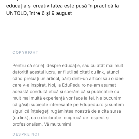
educația și creativitatea este pusă în practică la
UNTOLD, între 6 și 9 august
COPYRIGHT
Pentru că scrieți despre educație, sau cu atât mai mult
datorită acestui lucru, ar fi util să citați cu link, atunci
când preluați un articol, părți dintr-un articol sau o idee
care v-a inspirat. Noi, la EduPedu.ro ne-am asumat
această conduită etică și sperăm că și publicațiile cu
mult mai multă experiență vor face la fel. Ne bucurăm
că găsiți subiecte interesante pe Edupedu.ro și suntem
siguri că înțelegeți rugămintea noastră de a cita sursa
(cu link), ca o declarație reciprocă de respect și
profesionalism. Vă mulțumim!
DESPRE NOI