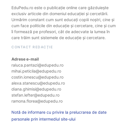
EduPedu.ro este o publicație online care găzduiește
exclusiv articole din domeniul educației și cercetării.
Urmărim constant cum sunt educați copiii noștri, cine și
cum face politicile din educație și cercetare, cine și cum
îi formează pe profesori, cât de adecvate la lumea în
care trăim sunt sistemele de educație și cercetare.
CONTACT REDACȚIE
Adrese e-mail
raluca.pantazi@edupedu.ro
mihai.peticila@edupedu.ro
costin.ionescu@edupedu.ro
alexa.stanescu@edupedu.ro
diana.ghimisi@edupedu.ro
stefan.lefter@edupedu.ro
ramona.florea@edupedu.ro
Notă de informare cu privire la prelucrarea de date
personale prin intermediul site-ului