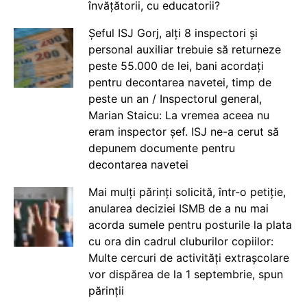
învățătorii, cu educatorii?
Șeful ISJ Gorj, alți 8 inspectori și
personal auxiliar trebuie să returneze
peste 55.000 de lei, bani acordați
pentru decontarea navetei, timp de
peste un an / Inspectorul general,
Marian Staicu: La vremea aceea nu
eram inspector șef. ISJ ne-a cerut să
depunem documente pentru
decontarea navetei
Mai mulți părinți solicită, într-o petiție,
anularea deciziei ISMB de a nu mai
acorda sumele pentru posturile la plata
cu ora din cadrul cluburilor copiilor:
Multe cercuri de activități extrașcolare
vor dispărea de la 1 septembrie, spun
părinții