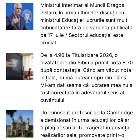
Ministrul interimar al Muncii Dragos
Pîslaru: În urma ultimelor discuții cu
ministrul Educației lucrurile sunt mult
îmbunătățite față de varianta publicată
pe 17 iulie / Sectorul educației este
crucial
De la 4.90 la Titularizare 2026, o
învățătoare din Sibiu a primit nota 8.70
după contestație: Când am văzut nota
inițială, nu mă puteam opri din plâns.
Mi-am dat seama că lucrarea mea nu a
fost corectată în adevăratul sens al
cuvântului
Un cunoscut profesor de la Cambridge
a demisionat în urma acuzațiilor că ar
fi plagiat sau ar fi exagerat în privința
realizărilor sale, promovate printr-o