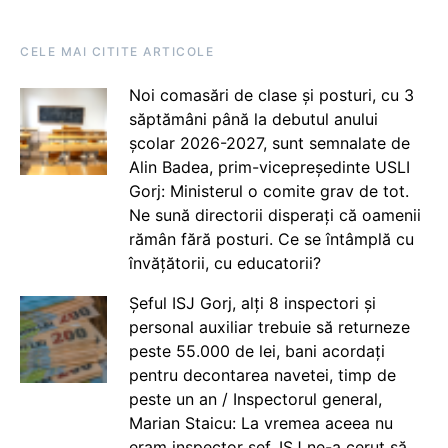
CELE MAI CITITE ARTICOLE
Noi comasări de clase și posturi, cu 3
săptămâni până la debutul anului
școlar 2026-2027, sunt semnalate de
Alin Badea, prim-vicepreședinte USLI
Gorj: Ministerul o comite grav de tot.
Ne sună directorii disperați că oamenii
rămân fără posturi. Ce se întâmplă cu
învățătorii, cu educatorii?
Șeful ISJ Gorj, alți 8 inspectori și
personal auxiliar trebuie să returneze
peste 55.000 de lei, bani acordați
pentru decontarea navetei, timp de
peste un an / Inspectorul general,
Marian Staicu: La vremea aceea nu
eram inspector șef. ISJ ne-a cerut să