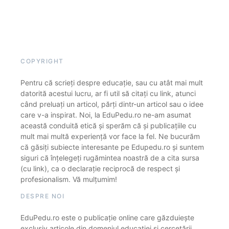
COPYRIGHT
Pentru că scrieți despre educație, sau cu atât mai mult
datorită acestui lucru, ar fi util să citați cu link, atunci
când preluați un articol, părți dintr-un articol sau o idee
care v-a inspirat. Noi, la EduPedu.ro ne-am asumat
această conduită etică și sperăm că și publicațiile cu
mult mai multă experiență vor face la fel. Ne bucurăm
că găsiți subiecte interesante pe Edupedu.ro și suntem
siguri că înțelegeți rugămintea noastră de a cita sursa
(cu link), ca o declarație reciprocă de respect și
profesionalism. Vă mulțumim!
DESPRE NOI
EduPedu.ro este o publicație online care găzduiește
exclusiv articole din domeniul educației și cercetării.