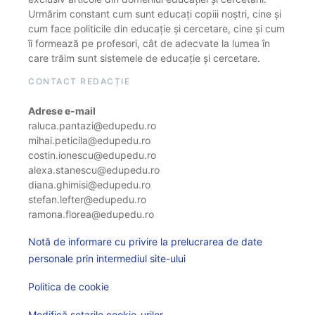
Urmărim constant cum sunt educați copiii noștri, cine și
cum face politicile din educație și cercetare, cine și cum
îi formează pe profesori, cât de adecvate la lumea în
care trăim sunt sistemele de educație și cercetare.
CONTACT REDACȚIE
Adrese e-mail
raluca.pantazi@edupedu.ro
mihai.peticila@edupedu.ro
costin.ionescu@edupedu.ro
alexa.stanescu@edupedu.ro
diana.ghimisi@edupedu.ro
stefan.lefter@edupedu.ro
ramona.florea@edupedu.ro
Notă de informare cu privire la prelucrarea de date
personale prin intermediul site-ului
Politica de cookie
Modifică setarile cookie-urilor