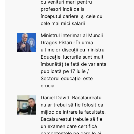
cu venituri mari pentru
profesori încă de la
începutul carierei și cele cu
cele mai mici salarii
Ministrul interimar al Muncii
Dragos Pîslaru: În urma
ultimelor discuții cu ministrul
Educației lucrurile sunt mult
îmbunătățite față de varianta
publicată pe 17 iulie /
Sectorul educației este
crucial
Daniel David: Bacalaureatul
nu ar trebui să fie folosit ca
mijloc de intrare la facultate.
Bacalaureatul trebuie să fie
un examen care certifică
competențele pe care le ai