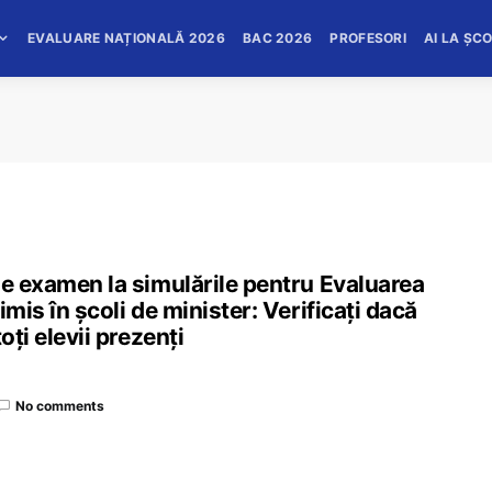
EVALUARE NAȚIONALĂ 2026
BAC 2026
PROFESORI
AI LA ȘC
de examen la simulările pentru Evaluarea
mis în școli de minister: Verificați dacă
oți elevii prezenți
No comments