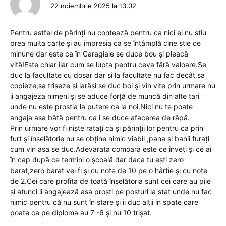
22 noiembrie 2025 la 13:02
Pentru astfel de părinți nu contează pentru ca nici ei nu stiu
prea multa carte și au impresia ca se întâmplă cine știe ce
minune dar este ca în Caragiale se duce bou și pleacă
vită!Este chiar ilar cum se lupta pentru ceva fără valoare.Se
duc la facultate cu dosar dar și la facultate nu fac decât sa
copieze,sa trișeze și iarăși se duc boi și vin vite prin urmare nu
ii angajeza nimeni și se aduce forță de muncă din alte tari
unde nu este prostia la putere ca la noi.Nici nu te poate
angaja asa bâtă pentru ca i se duce afacerea de râpă.
Prin urmare vor fi niște ratați ca și părinții lor pentru ca prin
furt și înșelătorie nu se obține nimic viabil ,pana și banii furați
cum vin asa se duc.Adevarata comoara este ce înveți și ce ai
în cap după ce termini o școală dar daca tu ești zero
barat,zero barat vei fi și cu note de 10 pe o hârtie și cu note
de 2.Cei care profita de toată înșelătoria sunt cei care au pile
și atunci ii angajează asa proști pe posturi la stat unde nu fac
nimic pentru că nu sunt în stare și ii duc alții in spate care
poate ca pe diploma au 7 -6 și nu 10 trișat.