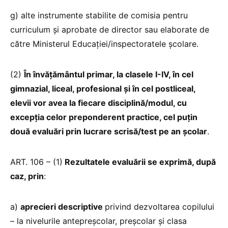
g) alte instrumente stabilite de comisia pentru
curriculum şi aprobate de director sau elaborate de
către Ministerul Educaţiei/inspectoratele școlare.
(2)
În învăţământul primar, la clasele I-IV, în cel
gimnazial, liceal, profesional şi în cel postliceal,
elevii vor avea la fiecare disciplină/modul, cu
excepţia celor preponderent practice, cel puţin
două evaluări prin lucrare scrisă/test pe an şcolar
.
ART. 106 – (1)
Rezultatele evaluării se exprimă, după
caz, prin
:
a)
aprecieri descriptive
privind dezvoltarea copilului
– la nivelurile antepreşcolar, preşcolar şi clasa