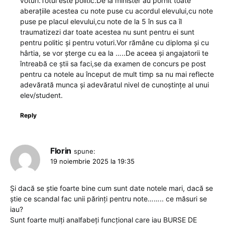
voturi.Totul este politic.De la minister au pornit toate
aberațiile acestea cu note puse cu acordul elevului,cu note
puse pe placul elevului,cu note de la 5 în sus ca îl
traumatizezi dar toate acestea nu sunt pentru ei sunt
pentru politic și pentru voturi.Vor rămâne cu diploma și cu
hârtia, se vor șterge cu ea la …..De aceea și angajatorii te
întreabă ce știi sa faci,se da examen de concurs pe post
pentru ca notele au început de mult timp sa nu mai reflecte
adevărată munca și adevăratul nivel de cunoștințe al unui
elev/student.
Reply
Florin
spune:
19 noiembrie 2025 la 19:35
Și dacă se știe foarte bine cum sunt date notele mari, dacă se
știe ce scandal fac unii părinți pentru note…….. ce măsuri se
iau?
Sunt foarte mulți analfabeți funcțional care iau BURSE DE