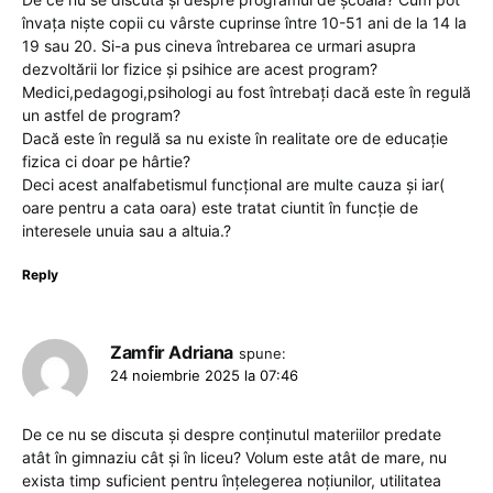
învața niște copii cu vârste cuprinse între 10-51 ani de la 14 la
19 sau 20. Si-a pus cineva întrebarea ce urmari asupra
dezvoltării lor fizice și psihice are acest program?
Medici,pedagogi,psihologi au fost întrebați dacă este în regulă
un astfel de program?
Dacă este în regulă sa nu existe în realitate ore de educație
fizica ci doar pe hârtie?
Deci acest analfabetismul funcțional are multe cauza și iar(
oare pentru a cata oara) este tratat ciuntit în funcție de
interesele unuia sau a altuia.?
Reply
Zamfir Adriana
spune:
24 noiembrie 2025 la 07:46
De ce nu se discuta și despre conținutul materiilor predate
atât în gimnaziu cât și în liceu? Volum este atât de mare, nu
exista timp suficient pentru înțelegerea noțiunilor, utilitatea