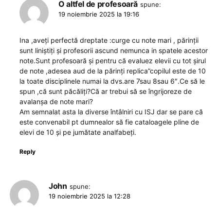
O altfel de profesoară
spune:
19 noiembrie 2025 la 19:16
Ina ,aveți perfectă dreptate :curge cu note mari , părinții
sunt liniștiți și profesorii ascund nemunca in spatele acestor
note.Sunt profesoară și pentru că evaluez elevii cu tot șirul
de note ,adesea aud de la părinți replica”copilul este de 10
la toate disciplinele numai la dvs.are 7sau 8sau 6″.Ce să le
spun ,că sunt păcăliți?Că ar trebui să se îngrijoreze de
avalanșa de note mari?
Am semnalat asta la diverse întâlniri cu ISJ dar se pare că
este convenabil pt dumnealor să fie cataloagele pline de
elevi de 10 și pe jumătate analfabeți.
Reply
John
spune:
19 noiembrie 2025 la 12:28