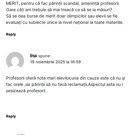
MERIT, pentru că fac părinții scandal, amenință profesorii.
Oare câți ani trebuie să mai treacă ca să se ia măsuri?
Să se dea burse de merit doar olimpicilor sau elevii se fie
evaluați cu subiecte unice la nivel național la toate materiile.
Reply
Ina
spune:
19 noiembrie 2025 la 16:59
Profesorii oferă note mari elevilor,una din cauze este că nu și
fac orele ,iar părinții să nu facă reclamații.Aspectul asta nu l
sesizează profesorii .
Reply