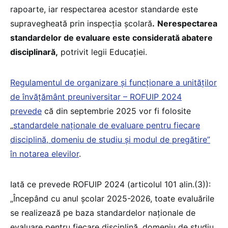
rapoarte, iar respectarea acestor standarde este
supravegheată prin inspecția școlară
.
Nerespectarea
standardelor de evaluare este considerată abatere
disciplinară,
potrivit legii Educației.
Regulamentul de organizare și funcționare a unităților
de învățământ preuniversitar – ROFUIP 2024
prevede
că din septembrie 2025 vor fi folosite
„
standardele naţionale de evaluare pentru fiecare
disciplină, domeniu de studiu şi modul de pregătire”
în notarea elevilor
.
Iată ce prevede ROFUIP 2024 (articolul 101 alin.(3)):
„Începând cu anul școlar 2025-2026, toate evaluările
se realizează pe baza standardelor naţionale de
evaluare pentru fiecare disciplină, domeniu de studiu