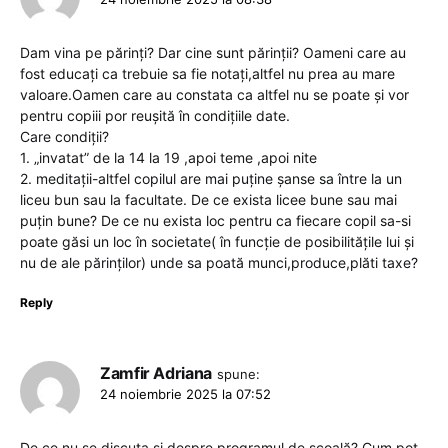
Dam vina pe părinți? Dar cine sunt părinții? Oameni care au
fost educați ca trebuie sa fie notați,altfel nu prea au mare
valoare.Oamen care au constata ca altfel nu se poate și vor
pentru copiii por reușită în condițiile date.
Care condiții?
1. „invatat” de la 14 la 19 ,apoi teme ,apoi nite
2. meditații-altfel copilul are mai puține șanse sa între la un
liceu bun sau la facultate. De ce exista licee bune sau mai
puțin bune? De ce nu exista loc pentru ca fiecare copil sa-si
poate găsi un loc în societate( în funcție de posibilitățile lui și
nu de ale părinților) unde sa poată munci,produce,plăti taxe?
Reply
Zamfir Adriana
spune:
24 noiembrie 2025 la 07:52
De ce nu se discuta și despre programul de școală? Cum pot