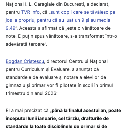
Național I. L. Caragiale din București, a declarat,
pentru
TVR Info
, că „
sunt copii care se tăvălesc pe
jos la propriu, pentru că au luat un 9 și au media
9.49
”. Aceasta a afirmat că „este o vânătoare de
note. E puțin spus vânătoare, s-a transformat într-o
adevărată teroare”.
Bogdan Cristescu
, directorul Centrului Național
pentru Curriculum și Evaluare, a anunțat că
standardele de evaluare și notare a elevilor de
gimnaziu și primar vor fi pilotate în școli în primul
trimestru din anul 2026:
El a mai precizat că „
până la finalul acestui an, poate
începutul lunii ianuarie, cel târziu, drafturile de
standarde la toate disciplinele de primar și de