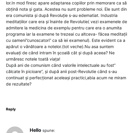
lor.In mod firesc apare adaptarea copiilor prin memorare ca să
obțină nota și gata. Acestea nu sunt probleme noi. Ele sunt din
era comunista și după Revoluție s-au edematiat. Industria
meditațiilor care era și înainte de Revolutie( vezi examenele de
admitere la medicina de exemplu pentru care era o anumita
programa iar la examene te trezeai cu altceva- făcea meditații
cu oameni”cunoscatori” ca să iei examenul). Este evident ca a
apărut o vânătoare a notelor.(tot veche).Nu asa suntem
evaluați de când intram în școală cât și după aceea? Ne
urmăresc notele toată viața!
După ani de comunism când valorile intelectuale au fost”
călcate în picioare”, și după anii post-Revolutie când s-au
continuat și perfecționat aceleași practici,abia acum ne miram
de rezultate?
Reply
Hello
spune: