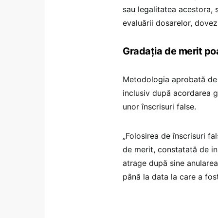
sau legalitatea acestora, s
evaluării dosarelor, dove
Gradația de merit poa
Metodologia aprobată de M
inclusiv după acordarea g
unor înscrisuri false.
„Folosirea de înscrisuri f
de merit, constatată de in
atrage după sine anularea
până la data la care a fo