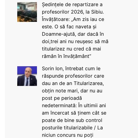
Ședințele de repartizare a
profesorilor 2026, la Sibiu.
Învățătoare: „Am zis iau ce
este. O să fac naveta și
Doamne-ajută, dar dacă în
doi,trei ani nu reușesc să mă
titularizez nu cred că mai
rămân în învățământ”
Sorin Ion, întrebat cum le
răspunde profesorilor care
dau an de an Titularizarea,
obțin note mari, dar nu au
post pe perioadă
nedeterminată: În ultimii ani
am încercat să ținem cât se
poate de bine sub control
posturile titularizabile / La
niciun concurs nu poți