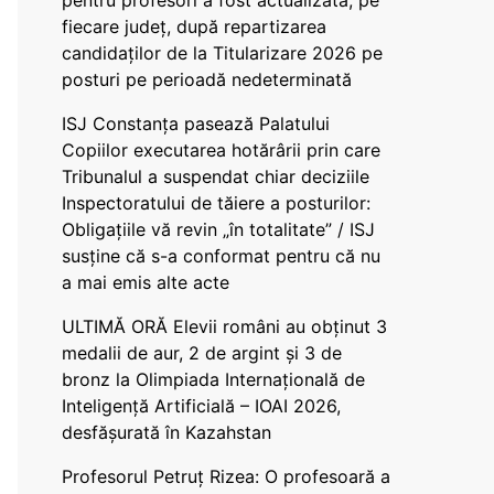
pentru profesori a fost actualizată, pe
fiecare județ, după repartizarea
candidaților de la Titularizare 2026 pe
posturi pe perioadă nedeterminată
ISJ Constanța pasează Palatului
Copiilor executarea hotărârii prin care
Tribunalul a suspendat chiar deciziile
Inspectoratului de tăiere a posturilor:
Obligațiile vă revin „în totalitate” / ISJ
susține că s-a conformat pentru că nu
a mai emis alte acte
ULTIMĂ ORĂ Elevii români au obținut 3
medalii de aur, 2 de argint și 3 de
bronz la Olimpiada Internațională de
Inteligență Artificială – IOAI 2026,
desfășurată în Kazahstan
Profesorul Petruț Rizea: O profesoară a