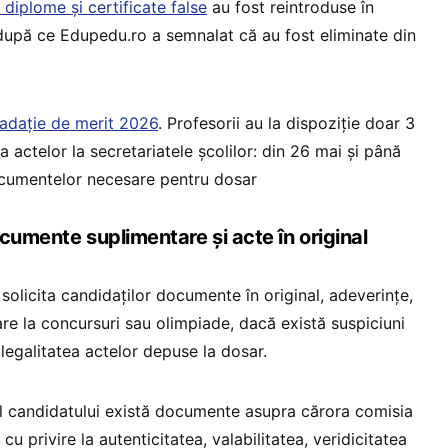
diplome și certificate false
au fost reintroduse în
 după ce Edupedu.ro a semnalat că au fost eliminate din
adație de merit 2026
. Profesorii au la dispoziție doar 3
 actelor la secretariatele școlilor: din 26 mai și până
ocumentelor necesare pentru dosar
cumente suplimentare și acte în original
solicita candidaților documente în original, adeverințe,
pare la concursuri sau olimpiade, dacă există suspiciuni
 legalitatea actelor depuse la dosar.
rul candidatului există documente asupra cărora comisia
cu privire la autenticitatea, valabilitatea, veridicitatea