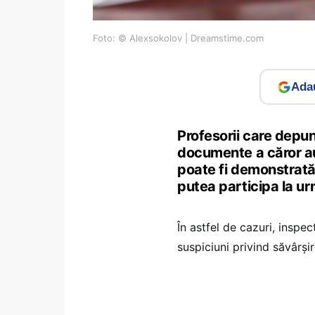
Foto: © Alexsokolov | Dreamstime.com
Adau
Profesorii care depu
documente a căror aut
poate fi demonstrată 
putea participa la u
În astfel de cazuri, inspect
suspiciuni privind săvârșir