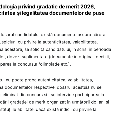
dologia privind gradatie de merit 2026,
icitatea și legalitatea documentelor de puse
în dosarul candidatului există documente asupra cărora
piciuni cu privire la autenticitatea, valabilitatea,
ea acestora, se solicită candidatului, în scris, în perioada
lor, dovezi suplimentare (documente în original, decizii,
ciparea la concursuri/olimpiade etc.).
tul nu poate proba autenticitatea, valabilitatea,
atea documentelor respective, dosarul acestuia nu se
 eliminat din concurs și i se interzice participarea la
ării gradației de merit organizat în următorii doi ani și
ituțiile abilitate, dacă există indicii cu privire la
.