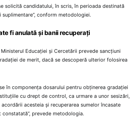
e solicită candidatului, în scris, în perioada destinată
zi suplimentare”, conform metodologiei.
te fi anulată și banii recuperați
inisterul Educației și Cercetării prevede sancțiuni
radației de merit, dacă se descoperă ulterior folosirea
alse în componența dosarului pentru obținerea gradației
stituțiile cu drept de control, ca urmare a unor sesizări,
 acordării acesteia și recuperarea sumelor încasate
st constatată”, prevede metodologia.