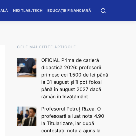
OALĂ
NEXTLAB.TECH
EDUCAȚIE FINANCIARĂ
CELE MAI CITITE ARTICOLE
OFICIAL Prima de carieră
didactică 2026: profesorii
primesc cei 1.500 de lei până
la 31 august și îi pot folosi
până în august 2027 dacă
rămân în învățământ
Profesorul Petruț Rizea: O
profesoară a luat nota 4.90
la Titularizare, iar după
contestații nota a ajuns la