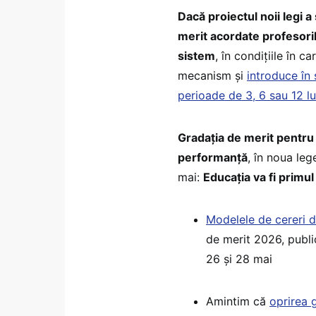
Dacă proiectul noii legi a
merit acordate profesoril
sistem
, în condițiile în 
mecanism și
introduce în
perioade de 3, 6 sau 12 lu
Gradația de merit pentru p
performanță
, în noua leg
mai:
Educația va fi primu
Modelele de cereri d
de merit 2026, publi
26 și 28 mai
Amintim că
oprirea 