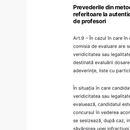
Prevederile din meto
referitoare la autent
de profesori
Art.9 – În cazul în care 
comisia de evaluare are sus
veridicitatea sau legalitat
destinată evaluării dosare
adeverințe, liste cu parti
În situația în care candida
veridicitatea sau legalit
evaluează, candidatul este
concursul în vederea acord
se sesizează, după caz, inst
săvârșirea unei infracțiuni