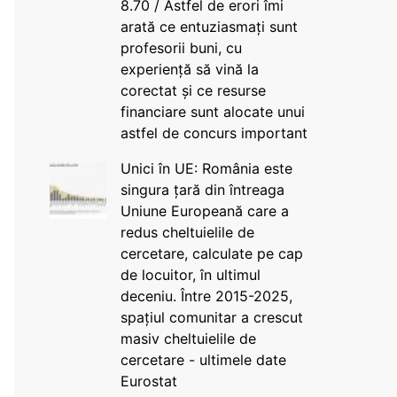
8.70 / Astfel de erori îmi
arată ce entuziasmați sunt
profesorii buni, cu
experiență să vină la
corectat și ce resurse
financiare sunt alocate unui
astfel de concurs important
Unici în UE: România este
singura țară din întreaga
Uniune Europeană care a
redus cheltuielile de
cercetare, calculate pe cap
de locuitor, în ultimul
deceniu. Între 2015-2025,
spațiul comunitar a crescut
masiv cheltuielile de
cercetare - ultimele date
Eurostat