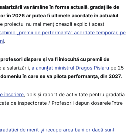
 salarizării va rămâne în forma actuală, gradațiile de
or în 2026 ar putea fi ultimele acordate în actualul
care proiectul nu mai menționează explicit acest
 schimb „premii de performanță” acordate temporar, pe
ni
.
rofesori dispare și va fi înlocuită cu premii de
e a salarizării,
a anunțat ministrul Dragoș Pîslaru
pe 25
l domeniu în care se va pilota performanța, din 2027.
e înscriere
, opis și raport de activitate pentru gradația
cate de inspectorate / Profesorii depun dosarele între
gradației de merit și recuperarea banilor dacă sunt