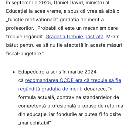
În septembrie 2025, Daniel David, ministru al
Educației la acea vreme, a spus că vrea să aibă o
„funcție motivațională” gradația de merit a
profesorilor. „Probabil că este un mecanism care
trebuie regândit.
Gradația trebuie păstrată
. M-am
bătut pentru ea să nu fie afectată în aceste măsuri
fiscal-bugetare.”
Edupedu.ro a scris în martie 2024
că
recomandarea OCDE era că trebuie să fie
regândită gradația de merit
, deoarece, în
formula actuală, contravine standardelor de
competență profesională propuse de reforma
din educație, iar fondurile ar putea fi folosite
„mai echitabil”.