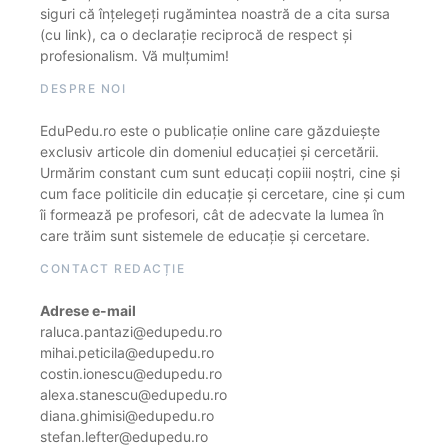
siguri că înțelegeți rugămintea noastră de a cita sursa
(cu link), ca o declarație reciprocă de respect și
profesionalism. Vă mulțumim!
DESPRE NOI
EduPedu.ro este o publicație online care găzduiește
exclusiv articole din domeniul educației și cercetării.
Urmărim constant cum sunt educați copiii noștri, cine și
cum face politicile din educație și cercetare, cine și cum
îi formează pe profesori, cât de adecvate la lumea în
care trăim sunt sistemele de educație și cercetare.
CONTACT REDACȚIE
Adrese e-mail
raluca.pantazi@edupedu.ro
mihai.peticila@edupedu.ro
costin.ionescu@edupedu.ro
alexa.stanescu@edupedu.ro
diana.ghimisi@edupedu.ro
stefan.lefter@edupedu.ro