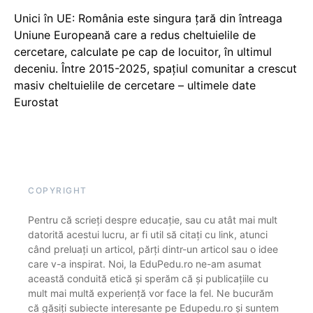
Unici în UE: România este singura țară din întreaga
Uniune Europeană care a redus cheltuielile de
cercetare, calculate pe cap de locuitor, în ultimul
deceniu. Între 2015-2025, spațiul comunitar a crescut
masiv cheltuielile de cercetare – ultimele date
Eurostat
COPYRIGHT
Pentru că scrieți despre educație, sau cu atât mai mult
datorită acestui lucru, ar fi util să citați cu link, atunci
când preluați un articol, părți dintr-un articol sau o idee
care v-a inspirat. Noi, la EduPedu.ro ne-am asumat
această conduită etică și sperăm că și publicațiile cu
mult mai multă experiență vor face la fel. Ne bucurăm
că găsiți subiecte interesante pe Edupedu.ro și suntem