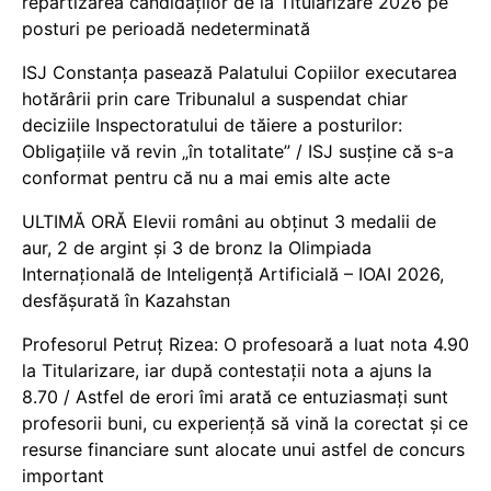
repartizarea candidaților de la Titularizare 2026 pe
posturi pe perioadă nedeterminată
ISJ Constanța pasează Palatului Copiilor executarea
hotărârii prin care Tribunalul a suspendat chiar
deciziile Inspectoratului de tăiere a posturilor:
Obligațiile vă revin „în totalitate” / ISJ susține că s-a
conformat pentru că nu a mai emis alte acte
ULTIMĂ ORĂ Elevii români au obținut 3 medalii de
aur, 2 de argint și 3 de bronz la Olimpiada
Internațională de Inteligență Artificială – IOAI 2026,
desfășurată în Kazahstan
Profesorul Petruț Rizea: O profesoară a luat nota 4.90
la Titularizare, iar după contestații nota a ajuns la
8.70 / Astfel de erori îmi arată ce entuziasmați sunt
profesorii buni, cu experiență să vină la corectat și ce
resurse financiare sunt alocate unui astfel de concurs
important