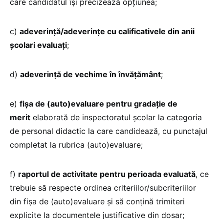
care candidatul îşi precizează opţiunea;
c)
adeverinţă/adeverinţe cu calificativele din anii
şcolari evaluaţi
;
d)
adeverinţă de vechime în învățământ
;
e)
fişa de (auto)evaluare pentru gradaţie de
merit
elaborată de inspectoratul şcolar la categoria
de personal didactic la care candidează, cu punctajul
completat la rubrica (auto)evaluare;
f)
raportul de activitate pentru perioada evaluată
, ce
trebuie să respecte ordinea criteriilor/subcriteriilor
din fişa de (auto)evaluare şi să conţină trimiteri
explicite la documentele justificative din dosar;