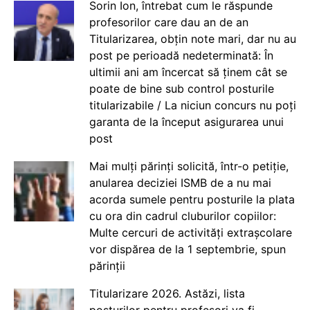
Sorin Ion, întrebat cum le răspunde
profesorilor care dau an de an
Titularizarea, obțin note mari, dar nu au
post pe perioadă nedeterminată: În
ultimii ani am încercat să ținem cât se
poate de bine sub control posturile
titularizabile / La niciun concurs nu poți
garanta de la început asigurarea unui
post
Mai mulți părinți solicită, într-o petiție,
anularea deciziei ISMB de a nu mai
acorda sumele pentru posturile la plata
cu ora din cadrul cluburilor copiilor:
Multe cercuri de activități extrașcolare
vor dispărea de la 1 septembrie, spun
părinții
Titularizare 2026. Astăzi, lista
posturilor pentru profesori va fi