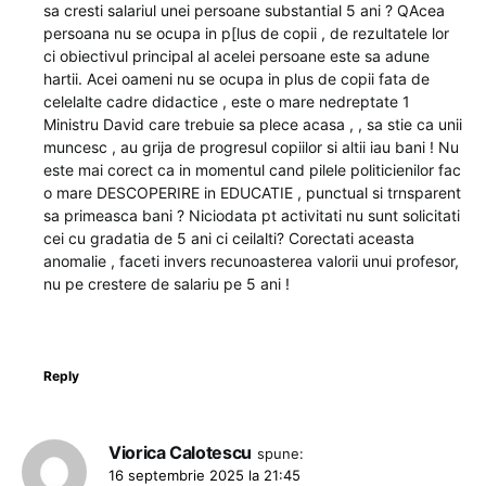
sa cresti salariul unei persoane substantial 5 ani ? QAcea
persoana nu se ocupa in p[lus de copii , de rezultatele lor
ci obiectivul principal al acelei persoane este sa adune
hartii. Acei oameni nu se ocupa in plus de copii fata de
celelalte cadre didactice , este o mare nedreptate 1
Ministru David care trebuie sa plece acasa , , sa stie ca unii
muncesc , au grija de progresul copiilor si altii iau bani ! Nu
este mai corect ca in momentul cand pilele politicienilor fac
o mare DESCOPERIRE in EDUCATIE , punctual si trnsparent
sa primeasca bani ? Niciodata pt activitati nu sunt solicitati
cei cu gradatia de 5 ani ci ceilalti? Corectati aceasta
anomalie , faceti invers recunoasterea valorii unui profesor,
nu pe crestere de salariu pe 5 ani !
Reply
Viorica Calotescu
spune:
16 septembrie 2025 la 21:45