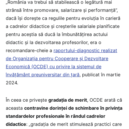
„România va trebui să stabilească o legătură mai
strânsă între promovare, salarizare și performanță”,
dacă își dorește ca regulile pentru evoluția în carieră
a cadrelor didactice și creșterile salariale planificate
pentru aceștia să ducă la îmbunătățirea actului
didactic și la dezvoltarea profesorilor, era o
recomandare-cheie a
raportului-diagnostic realizat
de Organizația pentru Cooperare și Dezvoltare
Economică (OCDE) cu privire la sistemul de
învățământ preuniversitar din țară
, publicat în martie
2024.
În ceea ce privește
gradația de merit
, OCDE arată că
aceasta
contravine dorinței de schimbare în privința
standardelor profesionale în rândul cadrelor
didactice
: „gradația de merit stimulează practici care