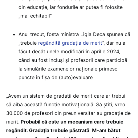
din educație, iar fondurile ar putea fi folosite
„mai echitabil”
Anul trecut, fosta ministră Ligia Deca spunea că
„trebuie
regândită gradația de merit
”, dar nu a
făcut decât unele modificări în aprilie 2024,
când au fost incluși și profesorii care participă
la simulările examenelor naționale primesc
puncte în fișa de (auto)evaluare
„Avem un sistem de gradații de merit care ar trebui
să aibă această funcție motivațională. Să știți, vreo
30.000 de profesori din preuniversitar au gradație de
merit.
Probabil că este un mecanism care trebuie
regândit. Gradația trebuie păstrată
.
M-am bătut