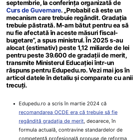
septembrie, la conferința organizată de
Curs de Guvernare
. „Probabil că este un
mecanism care trebuie regândit. Gradația
trebuie păstrată. M-am bătut pentru ea să
nu fie afectată în aceste măsuri fiscal-
bugetare”, a spus ministrul. În 2025 s-au
alocat (estimativ) peste 1,12 miliarde de lei
pentru peste 39.600 de gradații de merit,
transmite Ministerul Educației într-un
răspuns pentru Edupedu.ro. Vezi mai jos în
articol datele în detaliu și comparate cu anii
trecuți.
Edupedu.ro a scris în martie 2024 că
recomandarea OCDE era că trebuie să fie
regândită gradația de merit
, deoarece, în
formula actuală, contravine standardelor de
competență profesională propuse de reforma