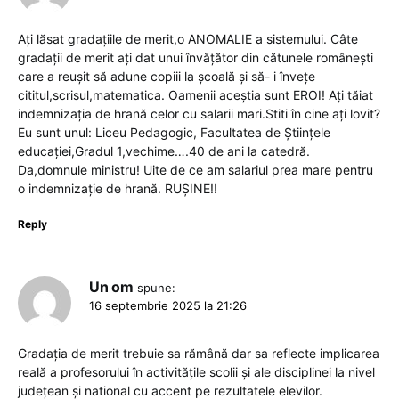
Ați lăsat gradațiile de merit,o ANOMALIE a sistemului. Câte
gradații de merit ați dat unui învățător din cătunele românești
care a reușit să adune copiii la școală și să- i învețe
cititul,scrisul,matematica. Oamenii aceștia sunt EROI! Ați tăiat
indemnizația de hrană celor cu salarii mari.Stiti în cine ați lovit?
Eu sunt unul: Liceu Pedagogic, Facultatea de Științele
educației,Gradul 1,vechime….40 de ani la catedră.
Da,domnule ministru! Uite de ce am salariul prea mare pentru
o indemnizație de hrană. RUȘINE!!
Reply
Un om
spune:
16 septembrie 2025 la 21:26
Gradația de merit trebuie sa rămână dar sa reflecte implicarea
reală a profesorului în activitățile scolii și ale disciplinei la nivel
județean și national cu accent pe rezultatele elevilor.