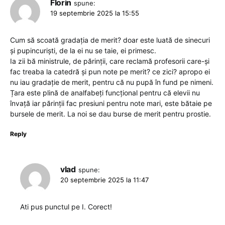
Florin
spune:
19 septembrie 2025 la 15:55
Cum să scoată gradația de merit? doar este luată de sinecuri
și pupincuriști, de la ei nu se taie, ei primesc.
Ia zii bă ministrule, de părinții, care reclamă profesorii care-și
fac treaba la catedră și pun note pe merit? ce zici? apropo ei
nu iau gradație de merit, pentru că nu pupă în fund pe nimeni.
Țara este plină de analfabeți funcțional pentru că elevii nu
învață iar părinții fac presiuni pentru note mari, este bătaie pe
bursele de merit. La noi se dau burse de merit pentru prostie.
Reply
vlad
spune:
20 septembrie 2025 la 11:47
Ati pus punctul pe I. Corect!