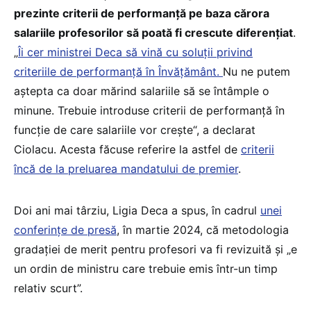
prezinte criterii de performanță pe baza cărora
salariile profesorilor să poată fi crescute diferențiat
.
„
Îi cer ministrei Deca să vină cu soluții privind
criteriile de performanță în Învățământ.
Nu ne putem
aștepta ca doar mărind salariile să se întâmple o
minune. Trebuie introduse criterii de performanță în
funcție de care salariile vor crește“, a declarat
Ciolacu. Acesta făcuse referire la astfel de
criterii
încă de la preluarea mandatului de premier
.
Doi ani mai târziu, Ligia Deca a spus, în cadrul
unei
conferințe de presă
, în martie 2024, că metodologia
gradației de merit pentru profesori va fi revizuită și „e
un ordin de ministru care trebuie emis într-un timp
relativ scurt”.