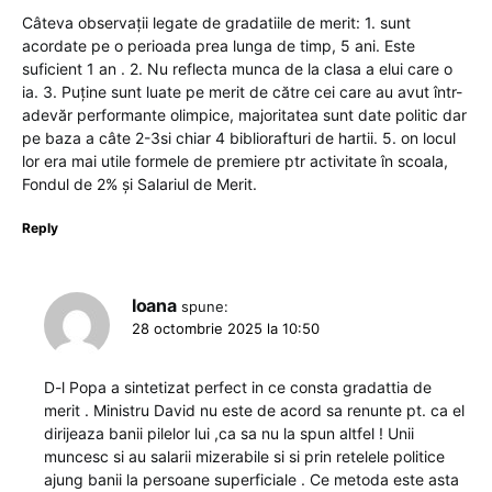
Câteva observații legate de gradatiile de merit: 1. sunt
acordate pe o perioada prea lunga de timp, 5 ani. Este
suficient 1 an . 2. Nu reflecta munca de la clasa a elui care o
ia. 3. Puține sunt luate pe merit de către cei care au avut într-
adevăr performante olimpice, majoritatea sunt date politic dar
pe baza a câte 2-3si chiar 4 bibliorafturi de hartii. 5. on locul
lor era mai utile formele de premiere ptr activitate în scoala,
Fondul de 2% și Salariul de Merit.
Reply
Ioana
spune:
28 octombrie 2025 la 10:50
D-l Popa a sintetizat perfect in ce consta gradattia de
merit . Ministru David nu este de acord sa renunte pt. ca el
dirijeaza banii pilelor lui ,ca sa nu la spun altfel ! Unii
muncesc si au salarii mizerabile si si prin retelele politice
ajung banii la persoane superficiale . Ce metoda este asta