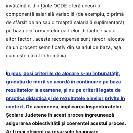
învățământ din țările OCDE oferă uneori o
componentă salarială variabilă (de exemplu, o primă
de sfârșit de an sau o treaptă salarială suplimentară)
pe baza performanțelor cadrelor didactice sau a
altor factori, aceste recompense sunt rareori alocate
ca un procent semnificativ din salariul de bază, așa
cum este cazul în România.
Î
n plus, deși criteriile de alocare s-au îmbunătățit,
gradația de merit se acordă în continuare pe baza
rezultatelor la examene, și nu pe criterii legate de
practica didactică și de rezultatele elevilor privite în
context.
De asemenea, implicarea Inspectoratelor
Școlare Județene în acest proces îngreunează
asigurarea obiectivității și coerenței acestui proces.
Ar fi mai eficient ca resursele financiare