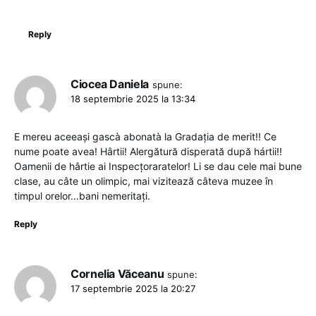
Reply
Ciocea Daniela
spune:
18 septembrie 2025 la 13:34
E mereu aceeași gascà abonatà la Gradația de merit!! Ce
nume poate avea! Hârtii! Alergătură disperată după hártii!!
Oamenii de hârtie ai Inspecțoraratelor! Li se dau cele mai bune
clase, au câte un olimpic, mai vizitează câteva muzee în
timpul orelor…bani nemeritați.
Reply
Cornelia Văceanu
spune:
17 septembrie 2025 la 20:27