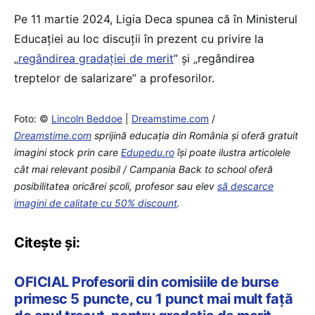
Pe 11 martie 2024, Ligia Deca spunea că în Ministerul
Educației au loc discuții în prezent cu privire la
„
regândirea gradației de merit
” și „regândirea
treptelor de salarizare” a profesorilor.
Foto: ©
Lincoln Beddoe
|
Dreamstime.com
/
Dreamstime.com
sprijină educaţia din România şi oferă gratuit
imagini stock prin care
Edupedu.ro
îşi poate ilustra articolele
cât mai relevant posibil / Campania Back to school oferă
posibilitatea oricărei școli, profesor sau elev
să descarce
imagini de calitate cu 50% discount
.
Citește și:
OFICIAL Profesorii din comisiile de burse
primesc 5 puncte, cu 1 punct mai mult față