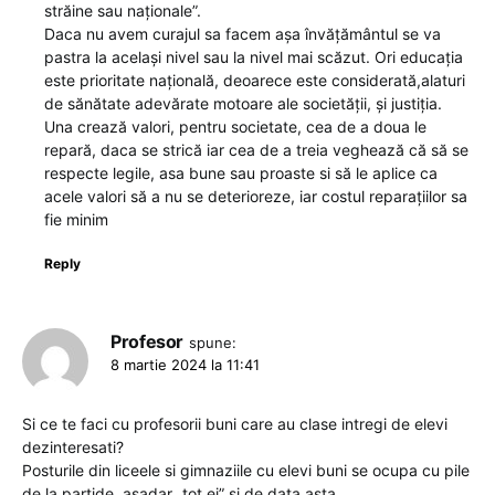
străine sau naționale”.
Daca nu avem curajul sa facem așa învățământul se va
pastra la același nivel sau la nivel mai scăzut. Ori educația
este prioritate națională, deoarece este considerată,alaturi
de sănătate adevărate motoare ale societății, și justiția.
Una crează valori, pentru societate, cea de a doua le
repară, daca se strică iar cea de a treia veghează că să se
respecte legile, asa bune sau proaste si să le aplice ca
acele valori să a nu se deterioreze, iar costul reparațiilor sa
fie minim
Reply
Profesor
spune:
8 martie 2024 la 11:41
Si ce te faci cu profesorii buni care au clase intregi de elevi
dezinteresati?
Posturile din liceele si gimnaziile cu elevi buni se ocupa cu pile
de la partide, asadar „tot ei” si de data asta.