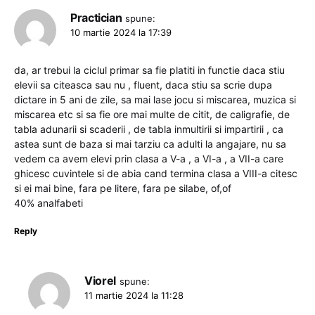
Practician
spune:
10 martie 2024 la 17:39
da, ar trebui la ciclul primar sa fie platiti in functie daca stiu
elevii sa citeasca sau nu , fluent, daca stiu sa scrie dupa
dictare in 5 ani de zile, sa mai lase jocu si miscarea, muzica si
miscarea etc si sa fie ore mai multe de citit, de caligrafie, de
tabla adunarii si scaderii , de tabla inmultirii si impartirii , ca
astea sunt de baza si mai tarziu ca adulti la angajare, nu sa
vedem ca avem elevi prin clasa a V-a , a VI-a , a VII-a care
ghicesc cuvintele si de abia cand termina clasa a VIII-a citesc
si ei mai bine, fara pe litere, fara pe silabe, of,of
40% analfabeti
Reply
Viorel
spune:
11 martie 2024 la 11:28