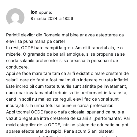
Ion
spune:
8 martie 2024 la 18:56
Parintii elevilor din Romania mai bine ar avea asteptarea ca
elevii sa puna mana pe carte!
In rest, OCDE bate campii la greu. Am citit raportul ala, e o
mizerie. O gramada de balarii ambigue, si se propune sa se
scada salariile profesorilor si sa creasca la personalul de
conducere.
Apoi se face mare tam tam ca ar fi existat o mare crestere de
salarii, care de fapt a fost mai mult o indexare cu rata inflatiei.
Este incredibil cum toate tunurile sunt atintite pe invatamant,
cum doar invatamantul trebuie sa fie performant in tara asta,
cand in scoli nu mai exista reguli, elevii fac ce vor si sunt
incurajati si la urma totul se pune in carca profesorilor.
Apoi tocmai OCDE face o gafa colosala, spunand ca nu s-a
vazut o legatura intre cresterea de salarii si „performanta”. Pai
maid esteptilor de la OCDE, intr-un sistem de educatie nu pot
aparea efecte atat de rapid. Pana acum 5 ani plateati