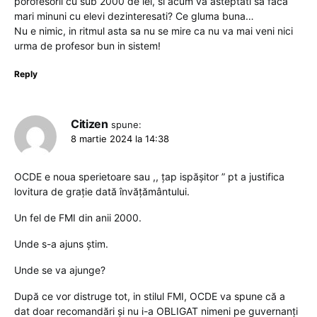
porofesorii cu sub 2000 de lei, si acum va asteptati sa faca
mari minuni cu elevi dezinteresati? Ce gluma buna…
Nu e nimic, in ritmul asta sa nu se mire ca nu va mai veni nici
urma de profesor bun in sistem!
Reply
Citizen
spune:
8 martie 2024 la 14:38
OCDE e noua sperietoare sau ,, țap ispășitor ” pt a justifica
lovitura de grație dată învățământului.
Un fel de FMI din anii 2000.
Unde s-a ajuns știm.
Unde se va ajunge?
După ce vor distruge tot, in stilul FMI, OCDE va spune că a
dat doar recomandări și nu i-a OBLIGAT nimeni pe guvernanți