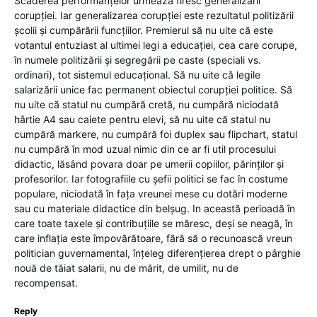
Scăderea performanțelor urmează firesc generalizării
corupției. Iar generalizarea corupției este rezultatul politizării
școlii și cumpărării funcțiilor. Premierul să nu uite că este
votantul entuziast al ultimei legi a educației, cea care corupe,
în numele politizării și segregării pe caste (speciali vs.
ordinari), tot sistemul educațional. Să nu uite că legile
salarizării unice fac permanent obiectul corupției politice. Să
nu uite că statul nu cumpără cretă, nu cumpără niciodată
hârtie A4 sau caiete pentru elevi, să nu uite că statul nu
cumpără markere, nu cumpără foi duplex sau flipchart, statul
nu cumpără în mod uzual nimic din ce ar fi util procesului
didactic, lăsând povara doar pe umerii copiilor, părinților și
profesorilor. Iar fotografiile cu șefii politici se fac în costume
populare, niciodată în fața vreunei mese cu dotări moderne
sau cu materiale didactice din belșug. In această perioadă în
care toate taxele și contribuțiile se măresc, deși se neagă, în
care inflația este împovărătoare, fără să o recunoască vreun
politician guvernamental, înțeleg diferențierea drept o pârghie
nouă de tăiat salarii, nu de mărit, de umilit, nu de
recompensat.
Reply