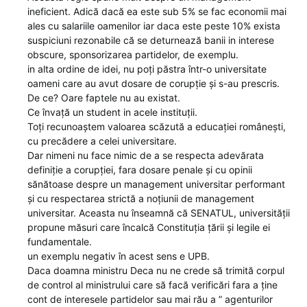
ineficient. Adică dacă ea este sub 5% se fac economii mai
ales cu salariile oamenilor iar daca este peste 10% exista
suspiciuni rezonabile că se deturnează banii in interese
obscure, sponsorizarea partidelor, de exemplu.
in alta ordine de idei, nu poți păstra într-o universitate
oameni care au avut dosare de corupție și s-au prescris.
De ce? Oare faptele nu au existat.
Ce învață un student in acele instituții.
Toți recunoaștem valoarea scăzută a educației românești,
cu precădere a celei universitare.
Dar nimeni nu face nimic de a se respecta adevărata
definiție a corupției, fara dosare penale și cu opinii
sănătoase despre un management universitar performant
și cu respectarea strictă a noțiunii de management
universitar. Aceasta nu înseamnă că SENATUL, universității
propune măsuri care încalcă Constituția țării și legile ei
fundamentale.
un exemplu negativ în acest sens e UPB.
Daca doamna ministru Deca nu ne crede să trimită corpul
de control al ministrului care să facă verificări fara a ține
cont de interesele partidelor sau mai rău a ” agenturilor