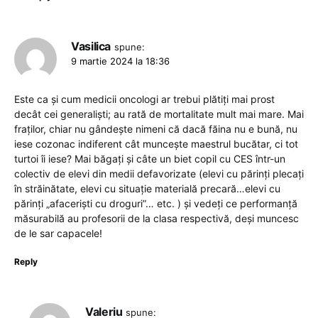
Vasilica
spune:
9 martie 2024 la 18:36
Este ca și cum medicii oncologi ar trebui plătiți mai prost
decât cei generaliști; au rată de mortalitate mult mai mare. Mai
fraților, chiar nu gândește nimeni că dacă făina nu e bună, nu
iese cozonac indiferent cât muncește maestrul bucătar, ci tot
turtoi îi iese? Mai băgați și câte un biet copil cu CES într-un
colectiv de elevi din medii defavorizate (elevi cu părinți plecați
în străinătate, elevi cu situație materială precară…elevi cu
părinți „afaceriști cu droguri”… etc. ) și vedeți ce performanță
măsurabilă au profesorii de la clasa respectivă, deși muncesc
de le sar capacele!
Reply
Valeriu
spune: