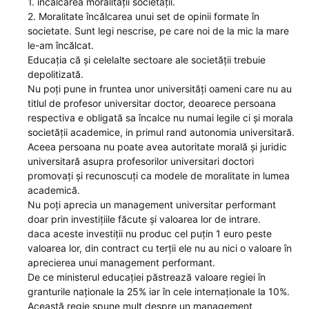
1. încălcarea moralității societății.
2. Moralitate încălcarea unui set de opinii formate în
societate. Sunt legi nescrise, pe care noi de la mic la mare
le-am încălcat.
Educația că și celelalte sectoare ale societății trebuie
depolitizată.
Nu poți pune in fruntea unor universități oameni care nu au
titlul de profesor universitar doctor, deoarece persoana
respectiva e obligată sa încalce nu numai legile ci și morala
societății academice, in primul rand autonomia universitară.
Aceea persoana nu poate avea autoritate morală și juridic
universitară asupra profesorilor universitari doctori
promovați și recunoscuți ca modele de moralitate in lumea
academică.
Nu poți aprecia un management universitar performant
doar prin investițiile făcute și valoarea lor de intrare.
daca aceste investiții nu produc cel puțin 1 euro peste
valoarea lor, din contract cu terții ele nu au nici o valoare în
aprecierea unui management performant.
De ce ministerul educației păstrează valoare regiei în
granturile naționale la 25% iar în cele internaționale la 10%.
Această regie spune mult despre un management