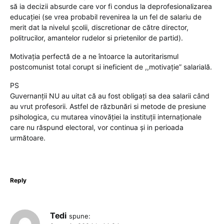
să ia decizii absurde care vor fi condus la deprofesionalizarea
educației (se vrea probabil revenirea la un fel de salariu de
merit dat la nivelul școlii, discretionar de către director,
politrucilor, amantelor rudelor si prietenilor de partid).
Motivația perfectă de a ne întoarce la autoritarismul
postcomunist total corupt si ineficient de ,,motivație” salarială.
PS
Guvernanții NU au uitat că au fost obligați sa dea salarii când
au vrut profesorii. Astfel de răzbunări si metode de presiune
psihologica, cu mutarea vinovăției la instituții internaționale
care nu răspund electoral, vor continua și in perioada
următoare.
Reply
Tedi
spune: