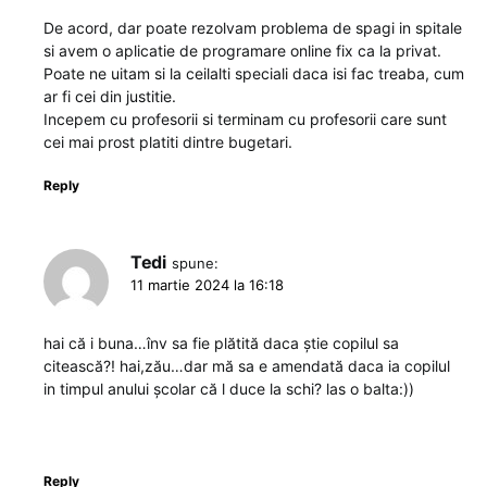
De acord, dar poate rezolvam problema de spagi in spitale
si avem o aplicatie de programare online fix ca la privat.
Poate ne uitam si la ceilalti speciali daca isi fac treaba, cum
ar fi cei din justitie.
Incepem cu profesorii si terminam cu profesorii care sunt
cei mai prost platiti dintre bugetari.
Reply
Tedi
spune:
11 martie 2024 la 16:18
hai că i buna…înv sa fie plătită daca știe copilul sa
citească?! hai,zău…dar mă sa e amendată daca ia copilul
in timpul anului școlar că l duce la schi? las o balta:))
Reply