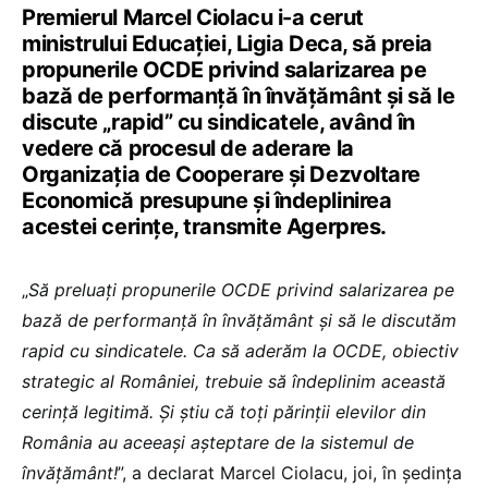
Premierul Marcel Ciolacu i-a cerut
ministrului Educaţiei, Ligia Deca, să preia
propunerile OCDE privind salarizarea pe
bază de performanţă în învăţământ şi să le
discute „rapid” cu sindicatele, având în
vedere că procesul de aderare la
Organizaţia de Cooperare şi Dezvoltare
Economică presupune şi îndeplinirea
acestei cerinţe, transmite Agerpres.
„
Să preluaţi propunerile OCDE privind salarizarea pe
bază de performanţă în învăţământ şi să le discutăm
rapid cu sindicatele. Ca să aderăm la OCDE, obiectiv
strategic al României, trebuie să îndeplinim această
cerinţă legitimă. Şi ştiu că toţi părinţii elevilor din
România au aceeaşi aşteptare de la sistemul de
învăţământ!
”, a declarat Marcel Ciolacu, joi, în şedinţa