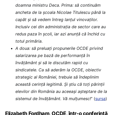
doamna ministru Deca. Prima: să continuăm
ancheta de la școala Nicolae Titulescu până la
capăt și să vedem întreg lanțul vinovaților.
Inclusiv cei din administrația de sector care au
redus paza în școli, iar azi anunță că închid cu
totul primăria.
A doua: să preluați propunerile OCDE privind
salarizarea pe bază de performanță în
învățământ și să le discutăm rapid cu
sindicatele. Ca să aderăm la OCDE, obiectiv
strategic al României, trebuie să îndeplinim
această cerință legitimă. Și știu că toți părinții
elevilor din România au aceeași așteptare de la
sistemul de învățământ. Vă mulțumesc!
” (
sursa
)
Elizabeth Fordham, OCDE, într-o conferință