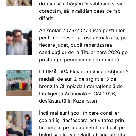
dornici să îi băgăm în șabloane și să-i
corectăm, să invalidăm ceea ce fac
diferit
An școlar 2026-2027. Lista posturilor
pentru profesori a fost actualizată, pe
fiecare județ, după repartizarea
candidaților de la Titularizare 2026 pe
posturi pe perioadă nedeterminată
ULTIMĂ ORĂ Elevii români au obținut 3
medalii de aur, 2 de argint și 3 de
bronz la Olimpiada Internațională de
Inteligență Artificială – IOAI 2026,
desfășurată în Kazahstan
Încă mai sunt școli în care consilierii
școlari își desfășoară activitatea prin
biblioteci, pe la cabinetul medical, pe
holuri sau în cancelarii, atrage atenția