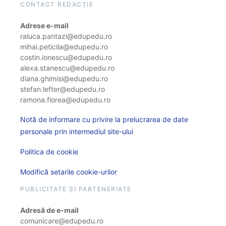
CONTACT REDACȚIE
Adrese e-mail
raluca.pantazi@edupedu.ro
mihai.peticila@edupedu.ro
costin.ionescu@edupedu.ro
alexa.stanescu@edupedu.ro
diana.ghimisi@edupedu.ro
stefan.lefter@edupedu.ro
ramona.florea@edupedu.ro
Notă de informare cu privire la prelucrarea de date
personale prin intermediul site-ului
Politica de cookie
Modifică setarile cookie-urilor
PUBLICITATE ȘI PARTENERIATE
Adresă de e-mail
comunicare@edupedu.ro