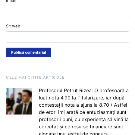
Email
*
Sit web
CELE MAI CITITE ARTICOLE
Profesorul Petruț Rizea: O profesoară a
luat nota 4.90 la Titularizare, iar după
contestații nota a ajuns la 8.70 / Astfel
de erori îmi arată ce entuziasmați sunt
profesorii buni, cu experiență să vină la
corectat și ce resurse financiare sunt
alocate unui astfel de concurs