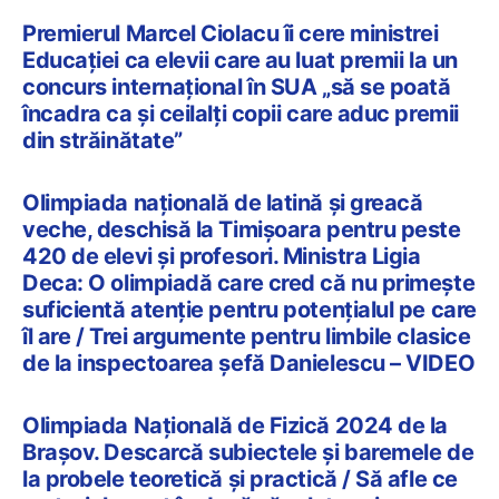
Premierul Marcel Ciolacu îi cere ministrei
Educației ca elevii care au luat premii la un
concurs internațional în SUA „să se poată
încadra ca și ceilalți copii care aduc premii
din străinătate”
Olimpiada națională de latină și greacă
veche, deschisă la Timișoara pentru peste
420 de elevi și profesori. Ministra Ligia
Deca: O olimpiadă care cred că nu primește
suficientă atenție pentru potențialul pe care
îl are / Trei argumente pentru limbile clasice
de la inspectoarea șefă Danielescu – VIDEO
Olimpiada Națională de Fizică 2024 de la
Brașov. Descarcă subiectele și baremele de
la probele teoretică și practică / Să afle ce