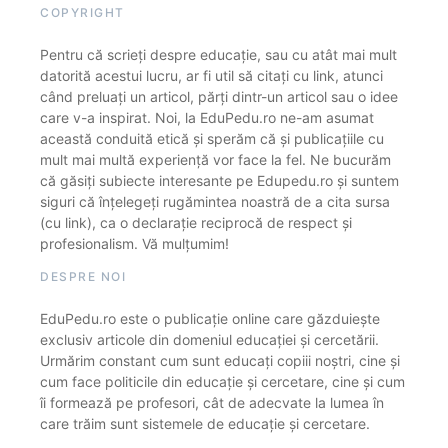
COPYRIGHT
Pentru că scrieți despre educație, sau cu atât mai mult
datorită acestui lucru, ar fi util să citați cu link, atunci
când preluați un articol, părți dintr-un articol sau o idee
care v-a inspirat. Noi, la EduPedu.ro ne-am asumat
această conduită etică și sperăm că și publicațiile cu
mult mai multă experiență vor face la fel. Ne bucurăm
că găsiți subiecte interesante pe Edupedu.ro și suntem
siguri că înțelegeți rugămintea noastră de a cita sursa
(cu link), ca o declarație reciprocă de respect și
profesionalism. Vă mulțumim!
DESPRE NOI
EduPedu.ro este o publicație online care găzduiește
exclusiv articole din domeniul educației și cercetării.
Urmărim constant cum sunt educați copiii noștri, cine și
cum face politicile din educație și cercetare, cine și cum
îi formează pe profesori, cât de adecvate la lumea în
care trăim sunt sistemele de educație și cercetare.