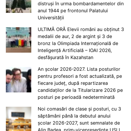
distruși în urma bombardamentelor din
anul 1944 pe frontonul Palatului
Universității
ULTIMĂ ORĂ Elevii români au obținut 3
medalii de aur, 2 de argint și 3 de
bronz la Olimpiada Internațională de
Inteligență Artificială – IOAI 2026,
desfășurată în Kazahstan
An școlar 2026-2027. Lista posturilor
pentru profesori a fost actualizată, pe
fiecare județ, după repartizarea
candidaților de la Titularizare 2026 pe
posturi pe perioadă nedeterminată
Noi comasări de clase și posturi, cu 3
săptămâni până la debutul anului
școlar 2026-2027, sunt semnalate de
Alin Badea, prim-vicepreședinte USLI