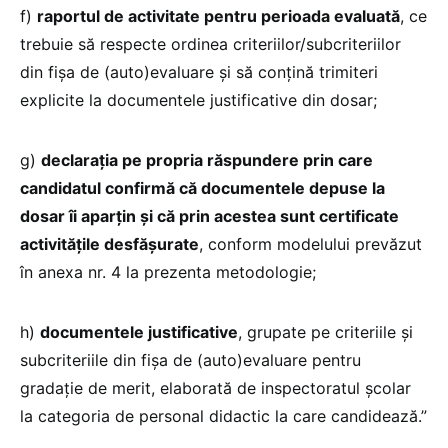
f)
raportul de activitate pentru perioada evaluată
, ce
trebuie să respecte ordinea criteriilor/subcriteriilor
din fişa de (auto)evaluare şi să conţină trimiteri
explicite la documentele justificative din dosar;
g)
declaraţia pe propria răspundere prin care
candidatul confirmă că documentele depuse la
dosar îi aparţin şi că prin acestea sunt certificate
activităţile desfăşurate
, conform modelului prevăzut
în anexa nr. 4 la prezenta metodologie;
h)
documentele justificative
, grupate pe criteriile şi
subcriteriile din fişa de (auto)evaluare pentru
gradaţie de merit, elaborată de inspectoratul şcolar
la categoria de personal didactic la care candidează.”