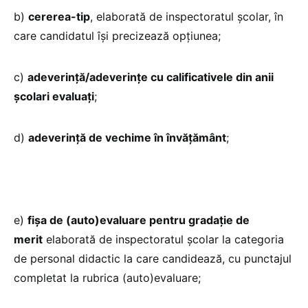
b)
cererea-tip
, elaborată de inspectoratul şcolar, în
care candidatul îşi precizează opţiunea;
c)
adeverinţă/adeverinţe cu calificativele din anii
şcolari evaluaţi
;
d)
adeverinţă de vechime în învățământ
;
e)
fişa de (auto)evaluare pentru gradaţie de
merit
elaborată de inspectoratul şcolar la categoria
de personal didactic la care candidează, cu punctajul
completat la rubrica (auto)evaluare;