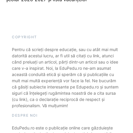
COPYRIGHT
Pentru că scrieți despre educație, sau cu atât mai mult
datorită acestui lucru, ar fi util să citați cu link, atunci
când preluați un articol, părți dintr-un articol sau o idee
care v-a inspirat. Noi, la EduPedu.ro ne-am asumat
această conduită etică și sperăm că și publicațiile cu
mult mai multă experiență vor face la fel. Ne bucurăm
că găsiți subiecte interesante pe Edupedu.ro și suntem
siguri că înțelegeți rugămintea noastră de a cita sursa
(cu link), ca o declarație reciprocă de respect și
profesionalism. Vă mulțumim!
DESPRE NOI
EduPedu.ro este o publicație online care găzduiește