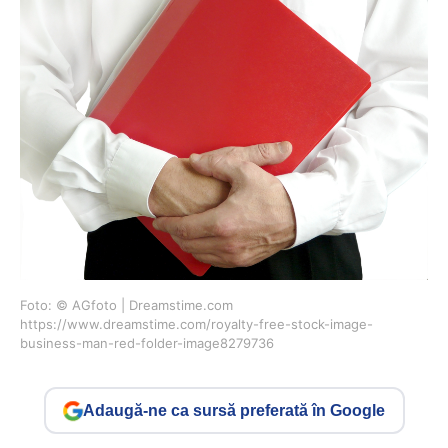
Foto: © AGfoto | Dreamstime.com
https://www.dreamstime.com/royalty-free-stock-image-
business-man-red-folder-image8279736
Adaugă-ne ca sursă preferată în Google