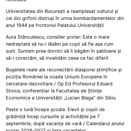
Universitatea din București a reamplasat vulturul și
cei doi grifoni distruși în urma bombardamentelor din
anul 1944 pe frontonul Palatului Universității
Aura Stănculescu, consilier școlar: Este o mare
nedreptate să nu-i lăsăm pe copii să fie așa cum
sunt. Suntem prea dornici să îi băgăm în șabloane și
să-i corectăm, să invalidăm ceea ce fac diferit
Bugetele reale ale reconectării diasporei științifice și
poziția României la coada Uniunii Europene în
cercetare-dezvoltare / Op Ed Profesorul Eduard
Stoica, conferențiar la Facultatea de Științe
Economice a Universității „Lucian Blaga” din Sibiu
Peste o lună începe școala. Elevii și copiii de
grădiniță încep cursurile și activitățile pe 7
septembrie, după vacanța de vară / Calendarul anului
școlar 2026-2027 și lista vacanțelor