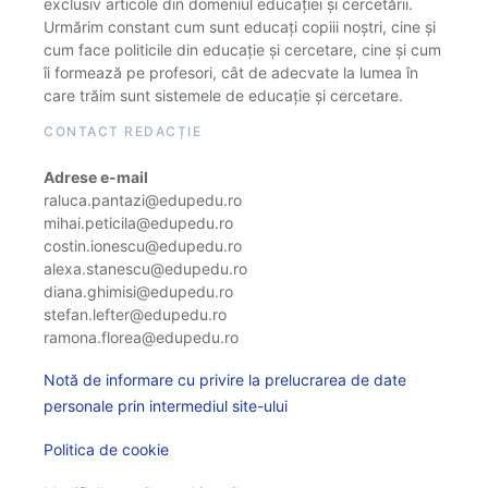
exclusiv articole din domeniul educației și cercetării.
Urmărim constant cum sunt educați copiii noștri, cine și
cum face politicile din educație și cercetare, cine și cum
îi formează pe profesori, cât de adecvate la lumea în
care trăim sunt sistemele de educație și cercetare.
CONTACT REDACȚIE
Adrese e-mail
raluca.pantazi@edupedu.ro
mihai.peticila@edupedu.ro
costin.ionescu@edupedu.ro
alexa.stanescu@edupedu.ro
diana.ghimisi@edupedu.ro
stefan.lefter@edupedu.ro
ramona.florea@edupedu.ro
Notă de informare cu privire la prelucrarea de date
personale prin intermediul site-ului
Politica de cookie