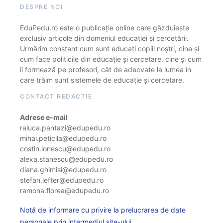
DESPRE NOI
EduPedu.ro este o publicație online care găzduiește
exclusiv articole din domeniul educației și cercetării.
Urmărim constant cum sunt educați copiii noștri, cine și
cum face politicile din educație și cercetare, cine și cum
îi formează pe profesori, cât de adecvate la lumea în
care trăim sunt sistemele de educație și cercetare.
CONTACT REDACȚIE
Adrese e-mail
raluca.pantazi@edupedu.ro
mihai.peticila@edupedu.ro
costin.ionescu@edupedu.ro
alexa.stanescu@edupedu.ro
diana.ghimisi@edupedu.ro
stefan.lefter@edupedu.ro
ramona.florea@edupedu.ro
Notă de informare cu privire la prelucrarea de date
personale prin intermediul site-ului