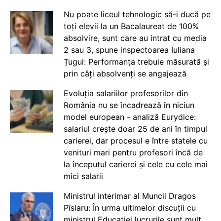
Nu poate liceul tehnologic să-i ducă pe
toți elevii la un Bacalaureat de 100%
absolvire, sunt care au intrat cu media
2 sau 3, spune inspectoarea Iuliana
Țugui: Performanța trebuie măsurată și
prin câți absolvenți se angajează
Evoluția salariilor profesorilor din
România nu se încadrează în niciun
model european - analiză Eurydice:
salariul crește doar 25 de ani în timpul
carierei, dar procesul e între statele cu
venituri mari pentru profesori încă de
la începutul carierei și cele cu cele mai
mici salarii
Ministrul interimar al Muncii Dragos
Pîslaru: În urma ultimelor discuții cu
ministrul Educației lucrurile sunt mult