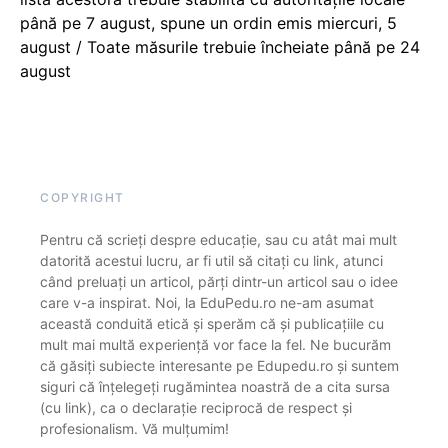
până pe 7 august, spune un ordin emis miercuri, 5
august / Toate măsurile trebuie încheiate până pe 24
august
COPYRIGHT
Pentru că scrieți despre educație, sau cu atât mai mult
datorită acestui lucru, ar fi util să citați cu link, atunci
când preluați un articol, părți dintr-un articol sau o idee
care v-a inspirat. Noi, la EduPedu.ro ne-am asumat
această conduită etică și sperăm că și publicațiile cu
mult mai multă experiență vor face la fel. Ne bucurăm
că găsiți subiecte interesante pe Edupedu.ro și suntem
siguri că înțelegeți rugămintea noastră de a cita sursa
(cu link), ca o declarație reciprocă de respect și
profesionalism. Vă mulțumim!