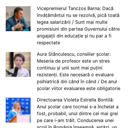
Vicepremierul Tanczos Barna: Dacă
învățământul nu se rezolvă, pică toată
legea salarizării / Sunt mai multe
promisiuni din partea Guvernului către
angajații din educație și nu par a fi
respectate
Aura Stănculescu, consilier școlar:
Meseria de profesor este un stres
continuu și unii sunt mai puțini
rezistenți. Este necesară o evaluare
psihiatrică din când în când / De anul
școlar viitor evaluarea este obligatorie
Directoarea Violeta Estrella Bontilă:
Anul școlar care tocmai s-a încheiat a
fost, probabil, unul dintre cei mai grei
pe care i-am trăit. Conducerea unei
școli în România înseamnă, astăzi, un