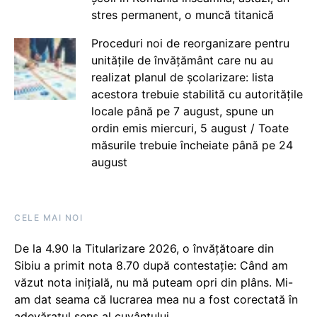
stres permanent, o muncă titanică
Proceduri noi de reorganizare pentru
unitățile de învățământ care nu au
realizat planul de școlarizare: lista
acestora trebuie stabilită cu autoritățile
locale până pe 7 august, spune un
ordin emis miercuri, 5 august / Toate
măsurile trebuie încheiate până pe 24
august
CELE MAI NOI
De la 4.90 la Titularizare 2026, o învățătoare din
Sibiu a primit nota 8.70 după contestație: Când am
văzut nota inițială, nu mă puteam opri din plâns. Mi-
am dat seama că lucrarea mea nu a fost corectată în
adevăratul sens al cuvântului