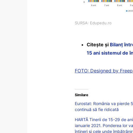
SURSA: Edupedu.ro
Citește și
Bilanț înt
15 ani sistemul de î
FOTO: Designed by Freep
Similare
Eurostat: România va pierde 5
continuă să fie ridicată
HARTĂ Tinerii de 15-29 de ani
ianuarie 2021. Ponderea lor v
întineri și cele unde îmbătrân