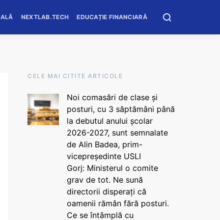
OALĂ
NEXTLAB.TECH
EDUCAȚIE FINANCIARĂ
CELE MAI CITITE ARTICOLE
Noi comasări de clase și
posturi, cu 3 săptămâni până
la debutul anului școlar
2026-2027, sunt semnalate
de Alin Badea, prim-
vicepreședinte USLI
Gorj: Ministerul o comite
grav de tot. Ne sună
directorii disperați că
oamenii rămân fără posturi.
Ce se întâmplă cu