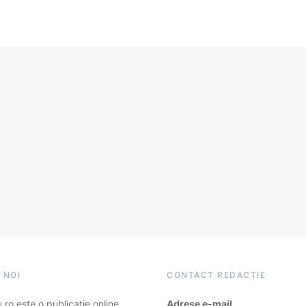
 NOI
CONTACT REDACȚIE
ro este o publicație online
Adrese e-mail