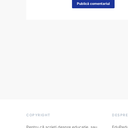
COPYRIGHT
DESPRE
Pentru că scrieți despre educație, sau
EduPedu.