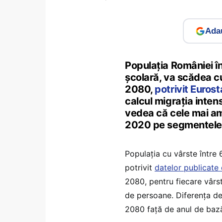
Adau
Populația României în
școlară, va scădea c
2080,
potrivit Eurost
calcul migrația inten
vedea că cele mai am
2020 pe segmentele 6,
Populația cu vârste între 
potrivit
datelor publicate
2080, pentru fiecare vârs
de persoane. Diferența d
2080 față de anul de baz