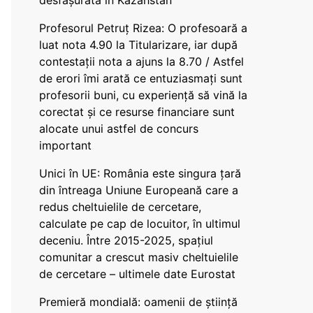
desfășurată în Kazahstan
Profesorul Petruț Rizea: O profesoară a
luat nota 4.90 la Titularizare, iar după
contestații nota a ajuns la 8.70 / Astfel
de erori îmi arată ce entuziasmați sunt
profesorii buni, cu experiență să vină la
corectat și ce resurse financiare sunt
alocate unui astfel de concurs
important
Unici în UE: România este singura țară
din întreaga Uniune Europeană care a
redus cheltuielile de cercetare,
calculate pe cap de locuitor, în ultimul
deceniu. Între 2015-2025, spațiul
comunitar a crescut masiv cheltuielile
de cercetare – ultimele date Eurostat
Premieră mondială: oamenii de știință