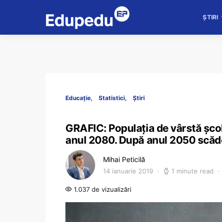
ȘTIRI
Educație
Statistici
Știri
GRAFIC: Populația de vârstă șco
anul 2080. După anul 2050 scăder
Mihai Peticilă
14 ianuarie 2019
1 minute read
1.037 de vizualizări