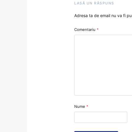
LASĂ UN RĂSPUNS
Adresa ta de email nu va fi pu
Comentariu
*
Nume
*