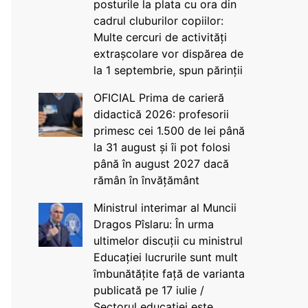
posturile la plata cu ora din
cadrul cluburilor copiilor:
Multe cercuri de activități
extrașcolare vor dispărea de
la 1 septembrie, spun părinții
OFICIAL Prima de carieră
didactică 2026: profesorii
primesc cei 1.500 de lei până
la 31 august și îi pot folosi
până în august 2027 dacă
rămân în învățământ
Ministrul interimar al Muncii
Dragos Pîslaru: În urma
ultimelor discuții cu ministrul
Educației lucrurile sunt mult
îmbunătățite față de varianta
publicată pe 17 iulie /
Sectorul educației este