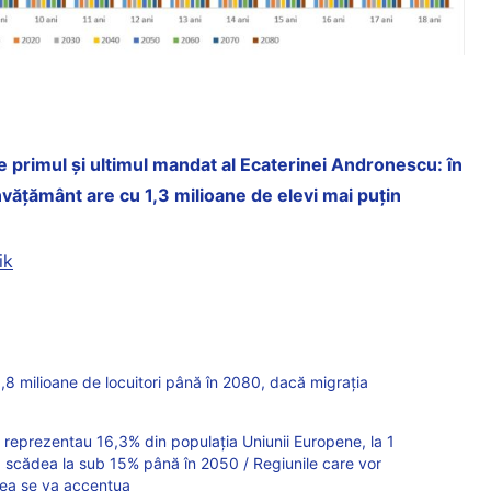
re primul și ultimul mandat al Ecaterinei Andronescu: în
nvățământ are cu 1,3 milioane de elevi mai puțin
ik
,8 milioane de locuitori până în 2080, dacă migrația
 reprezentau 16,3% din populația Uniunii Europene, la 1
a scădea la sub 15% până în 2050 / Regiunile care vor
irea se va accentua