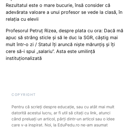
Rezultatul este o mare bucurie, însă consider că
adevărata valoare a unui profesor se vede la clasă, în
relația cu elevii
Profesorul Petruț Rizea, despre plata cu ora: Dacă mă
apuc să strâng sticle și să le duc la SGR, câștig mai
mult într-o zi / Statul îți aruncă niște mărunțiș și îți
cere să-i spui „salariu”. Asta este umilință
instituționalizată
COPYRIGHT
Pentru că scrieți despre educație, sau cu atât mai mult
datorită acestui lucru, ar fi util să citați cu link, atunci
când preluați un articol, părți dintr-un articol sau o idee
care v-a inspirat. Noi, la EduPedu.ro ne-am asumat