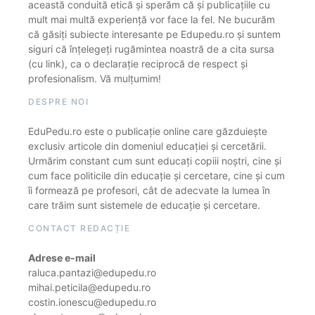
această conduită etică și sperăm că și publicațiile cu
mult mai multă experiență vor face la fel. Ne bucurăm
că găsiți subiecte interesante pe Edupedu.ro și suntem
siguri că înțelegeți rugămintea noastră de a cita sursa
(cu link), ca o declarație reciprocă de respect și
profesionalism. Vă mulțumim!
DESPRE NOI
EduPedu.ro este o publicație online care găzduiește
exclusiv articole din domeniul educației și cercetării.
Urmărim constant cum sunt educați copiii noștri, cine și
cum face politicile din educație și cercetare, cine și cum
îi formează pe profesori, cât de adecvate la lumea în
care trăim sunt sistemele de educație și cercetare.
CONTACT REDACȚIE
Adrese e-mail
raluca.pantazi@edupedu.ro
mihai.peticila@edupedu.ro
costin.ionescu@edupedu.ro