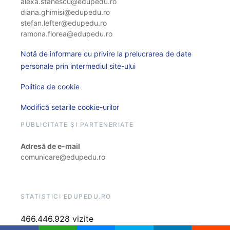
alexa.stanescu@edupedu.ro
diana.ghimisi@edupedu.ro
stefan.lefter@edupedu.ro
ramona.florea@edupedu.ro
Notă de informare cu privire la prelucrarea de date
personale prin intermediul site-ului
Politica de cookie
Modifică setarile cookie-urilor
PUBLICITATE ȘI PARTENERIATE
Adresă de e-mail
comunicare@edupedu.ro
STATISTICI EDUPEDU.RO
466.446.928 vizite