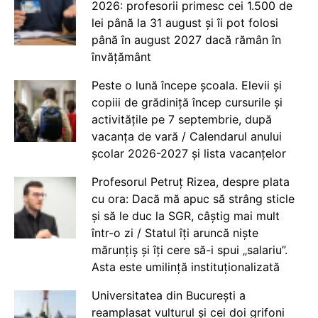
2026: profesorii primesc cei 1.500 de
lei până la 31 august și îi pot folosi
până în august 2027 dacă rămân în
învățământ
Peste o lună începe școala. Elevii și
copiii de grădiniță încep cursurile și
activitățile pe 7 septembrie, după
vacanța de vară / Calendarul anului
școlar 2026-2027 și lista vacanțelor
Profesorul Petruț Rizea, despre plata
cu ora: Dacă mă apuc să strâng sticle
și să le duc la SGR, câștig mai mult
într-o zi / Statul îți aruncă niște
mărunțiș și îți cere să-i spui „salariu”.
Asta este umilință instituționalizată
Universitatea din București a
reamplasat vulturul și cei doi grifoni