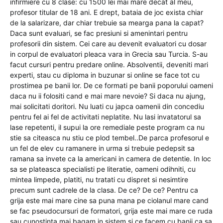
infirmiere cu 8 clase: cu 1500 lei mai mare decat al meu,
profesor titular de 18 ani. E drept, bataia de joc exista chiar
de la salarizare, dar chiar trebuie sa mearga pana la capat?
Daca sunt evaluari, se fac presiuni si amenintari pentru
profesorii din sistem. Cei care au devenit evaluatori cu dosar
in corpul de evaluatori pleaca vara in Grecia sau Turcia. S-au
facut cursuri pentru predare online. Absolventii, deveniti mari
experti, stau cu diploma in buzunar si online se face tot cu
prostimea pe banii lor. De ce formati pe banii poporului oameni
daca nu ii folositi cand e mai mare nevoie? Si daca nu ajung,
mai solicitati doritori. Nu luati cu japca oamenii din concediu
pentru fel ai fel de activitati neplatite. Nu lasi invatatorul sa
lase repetenti, il supui la ore remediale peste program ca nu
stie sa citeasca nu stiu ce plod tembel..De parca profesorul e
un fel de elev cu ramanere in urma si trebuie pedepsit sa
ramana sa invete ca la americani in camera de detentie. In loc
sa se plateasca specialisti pe literatie, oameni odihniti, cu
mintea limpede, platiti, nu tratati cu dispret si nesimtire
precum sunt cadrele de la clasa. De ce? De ce? Pentru ca
grija este mai mare cine sa puna mana pe ciolanul mare cand
se fac pseudocursuri de formatori, grija este mai mare ce ruda
sau cunostinta mai bagam in sistem si ce facem cu banii ca sa