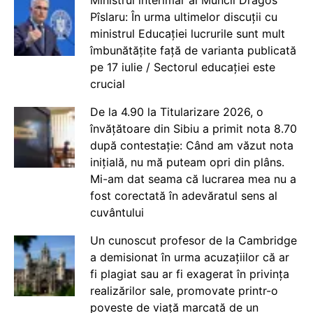
Pîslaru: În urma ultimelor discuții cu
ministrul Educației lucrurile sunt mult
îmbunătățite față de varianta publicată
pe 17 iulie / Sectorul educației este
crucial
De la 4.90 la Titularizare 2026, o
învățătoare din Sibiu a primit nota 8.70
după contestație: Când am văzut nota
inițială, nu mă puteam opri din plâns.
Mi-am dat seama că lucrarea mea nu a
fost corectată în adevăratul sens al
cuvântului
Un cunoscut profesor de la Cambridge
a demisionat în urma acuzațiilor că ar
fi plagiat sau ar fi exagerat în privința
realizărilor sale, promovate printr-o
poveste de viață marcată de un