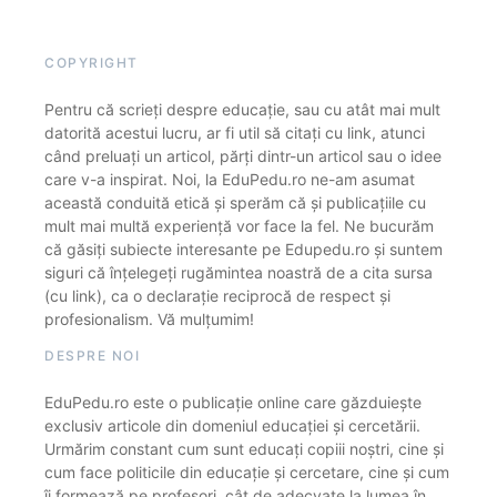
COPYRIGHT
Pentru că scrieți despre educație, sau cu atât mai mult
datorită acestui lucru, ar fi util să citați cu link, atunci
când preluați un articol, părți dintr-un articol sau o idee
care v-a inspirat. Noi, la EduPedu.ro ne-am asumat
această conduită etică și sperăm că și publicațiile cu
mult mai multă experiență vor face la fel. Ne bucurăm
că găsiți subiecte interesante pe Edupedu.ro și suntem
siguri că înțelegeți rugămintea noastră de a cita sursa
(cu link), ca o declarație reciprocă de respect și
profesionalism. Vă mulțumim!
DESPRE NOI
EduPedu.ro este o publicație online care găzduiește
exclusiv articole din domeniul educației și cercetării.
Urmărim constant cum sunt educați copiii noștri, cine și
cum face politicile din educație și cercetare, cine și cum
îi formează pe profesori, cât de adecvate la lumea în