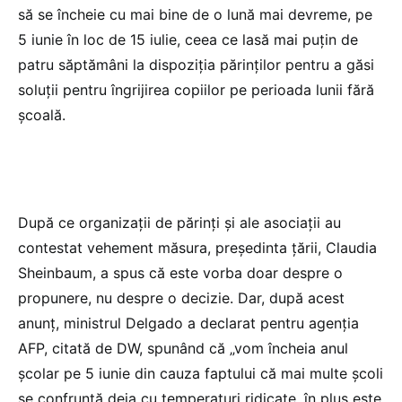
să se încheie cu mai bine de o lună mai devreme, pe
5 iunie în loc de 15 iulie, ceea ce lasă mai puțin de
patru săptămâni la dispoziția părinților pentru a găsi
soluții pentru îngrijirea copiilor pe perioada lunii fără
școală.
După ce organizații de părinți și ale asociații au
contestat vehement măsura, președinta țării, Claudia
Sheinbaum, a spus că este vorba doar despre o
propunere, nu despre o decizie. Dar, după acest
anunț, ministrul Delgado a declarat pentru agenția
AFP, citată de DW, spunând că „vom încheia anul
școlar pe 5 iunie din cauza faptului că mai multe școli
se confruntă deja cu temperaturi ridicate, în plus este