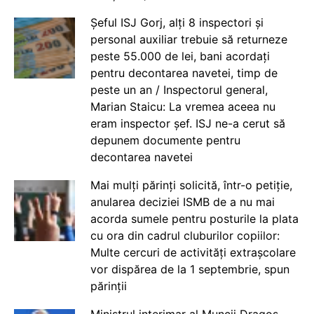
Șeful ISJ Gorj, alți 8 inspectori și
personal auxiliar trebuie să returneze
peste 55.000 de lei, bani acordați
pentru decontarea navetei, timp de
peste un an / Inspectorul general,
Marian Staicu: La vremea aceea nu
eram inspector șef. ISJ ne-a cerut să
depunem documente pentru
decontarea navetei
Mai mulți părinți solicită, într-o petiție,
anularea deciziei ISMB de a nu mai
acorda sumele pentru posturile la plata
cu ora din cadrul cluburilor copiilor:
Multe cercuri de activități extrașcolare
vor dispărea de la 1 septembrie, spun
părinții
Ministrul interimar al Muncii Dragos