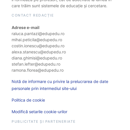
care trăim sunt sistemele de educație și cercetare.
CONTACT REDACȚIE
Adrese e-mail
raluca.pantazi@edupedu.ro
mihai.peticila@edupedu.ro
costin.ionescu@edupedu.ro
alexa.stanescu@edupedu.ro
diana.ghimisi@edupedu.ro
stefan.lefter@edupedu.ro
ramona.florea@edupedu.ro
Notă de informare cu privire la prelucrarea de date
personale prin intermediul site-ului
Politica de cookie
Modifică setarile cookie-urilor
PUBLICITATE ȘI PARTENERIATE