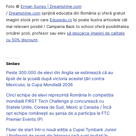
Foto ©
Erman Gunes | Dreamstime.com
/
Dreamstime.com
sprijină educaţia din România şi oferă gratuit
imagini stock prin care
Edupedu.ro
îşi poate ilustra articolele cât
mai relevant posibil / Campania Back to school oferă posibilitatea
oricărei școli, profesor sau elev
să descarce imagini de calitate
cu 50% discount
.
Similare
Peste 300.000 de elevi din Anglia se estimează că au
lipsit de la școală după victoria acestei țări contra
Mexicului, la Cupa Mondială 2026
Cinci echipe de elevi reprezintă România în competiția
mondială FIRST Tech Challenge și concurează cu
Statele Unite, Coreea de Sud, Mexic și Canada / Încă
opt echipe românești au șansa de a participa la FTC
Premier Events (P)
Fluier de start într-o nouă ediție a Cupei Tymbark Junior
/ Profesorii de sport din întreaga țară sunt invitați în