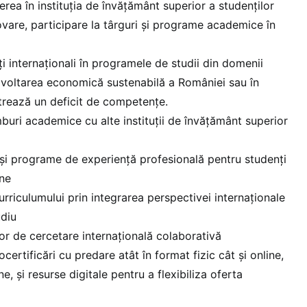
rea în instituția de învățământ superior a studenților
ovare, participare la târguri și programe academice în
i internaționali în programele de studii din domenii
zvoltarea economică sustenabilă a României sau în
trează un deficit de competențe.
mburi academice cu alte instituții de învățământ superior
ii și programe de experiență profesională pentru studenți
ine
urriculumului prin integrarea perspectivei internaționale
udiu
lor de cercetare internațională colaborativă
ertificări cu predare atât în format fizic cât și online,
ine, și resurse digitale pentru a flexibiliza oferta