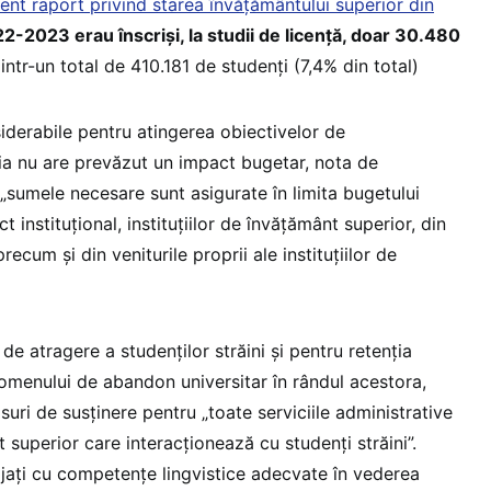
cent raport privind starea învățământului superior din
22-2023 erau înscriși, la studii de licență, doar 30.480
intr-un total de 410.181 de studenți (7,4% din total)
iderabile pentru atingerea obiectivelor de
gia nu are prevăzut un impact bugetar, nota de
sumele necesare sunt asigurate în limita bugetului
 instituțional, instituțiilor de învățământ superior, din
ecum și din veniturile proprii ale instituțiilor de
de atragere a studenților străini și pentru retenția
nomenului de abandon universitar în rândul acestora,
ri de susținere pentru „toate serviciile administrative
t superior care interacționează cu studenți străini”.
jați cu competențe lingvistice adecvate în vederea