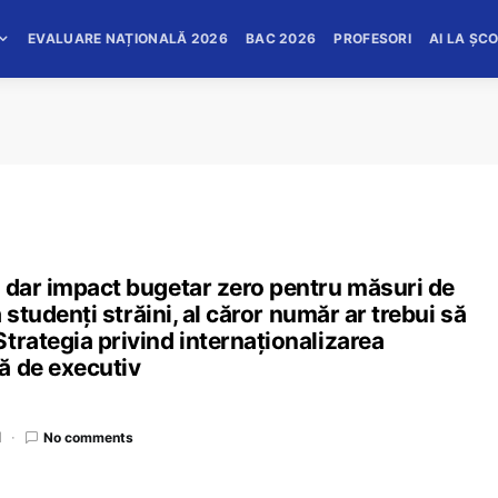
EVALUARE NAȚIONALĂ 2026
BAC 2026
PROFESORI
AI LA ȘC
, dar impact bugetar zero pentru măsuri de
ă studenți străini, al căror număr ar trebui să
rategia privind internaționalizarea
ă de executiv
d
No comments