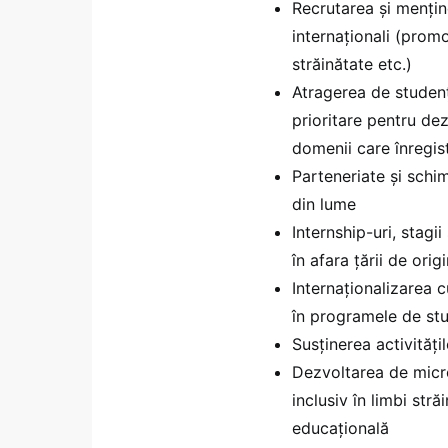
Recrutarea și menține
internaționali (prom
străinătate etc.)
Atragerea de studenț
prioritare pentru de
domenii care înregis
Parteneriate și schi
din lume
Internship-uri, stag
în afara țării de orig
Internaționalizarea c
în programele de st
Susținerea activități
Dezvoltarea de microc
inclusiv în limbi stră
educațională