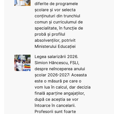
diferite de programele
școlare și vor selecta
conținuturi din trunchiul
comun și curriculumul de
specialitate, în funcție de
probă și profilul
absolvenților, potrivit
Ministerului Educației
Legea salarizării 2026.
Simion Hăncescu, FSLI,
despre neînceperea anului
școlar 2026-2027: Aceasta
este o măsură pe care o
vom lua în calcul, dar decizia
finală aparține angajaților,
după ce aceștia se vor
întoarce în cancelarii.
Profesorii sunt foarte