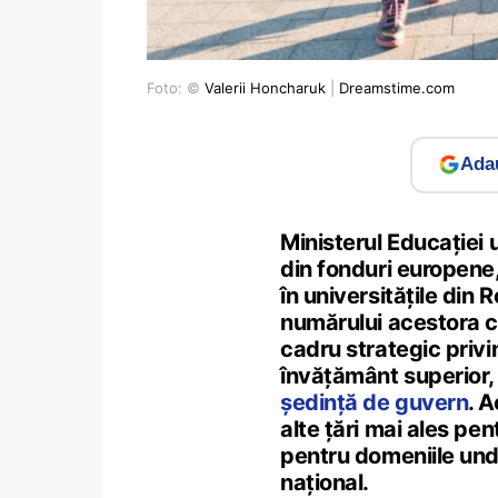
Foto: ©
Valerii Honcharuk
|
Dreamstime.com
Adau
Ministerul Educației 
din fonduri europene,
în universitățile din 
numărului acestora c
cadru strategic privi
învățământ superior,
ședință de guvern
. 
alte țări mai ales pen
pentru domeniile unde
național.