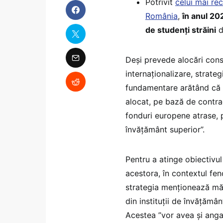
Potrivit
celui mai re
România
,
în anul 20
de studenți străini
d
Deși prevede alocări cons
internaționalizare, strate
fundamentare arătând că „
alocat, pe bază de contract
fonduri europene atrase, pr
învățământ superior”.
Pentru a atinge obiectivul 
acestora, în contextul fe
strategia menționează măsu
din instituții de învățămân
Acestea ”vor avea și anga