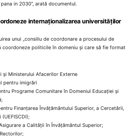
r pana in 2030”, arată documentul.
ordoneze internaționalizarea universităților
uirea unui „consiliu de coordonare a procesului de
să coordoneze politicile în domeniu și care să fie format
i și Ministerului Afacerilor Externe
l pentru imigrări
entru Programe Comunitare în Domeniul Educației și
ă;
entru Finanțarea Învățământului Superior, a Cercetării,
ii (UEFISCDI);
igurare a Calității în Învățământul Superior;
Rectorilor;