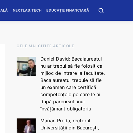
OALĂ
NEXTLAB.TECH
EDUCAȚIE FINANCIARĂ
CELE MAI CITITE ARTICOLE
Daniel David: Bacalaureatul
nu ar trebui să fie folosit ca
mijloc de intrare la facultate.
Bacalaureatul trebuie să fie
un examen care certifică
competențele pe care le ai
după parcursul unui
învățământ obligatoriu
Marian Preda, rectorul
Universității din București,