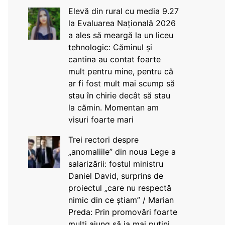
Elevă din rural cu media 9.27
la Evaluarea Națională 2026
a ales să meargă la un liceu
tehnologic: Căminul și
cantina au contat foarte
mult pentru mine, pentru că
ar fi fost mult mai scump să
stau în chirie decât să stau
la cămin. Momentan am
visuri foarte mari
Trei rectori despre
„anomaliile” din noua Lege a
salarizării: fostul ministru
Daniel David, surprins de
proiectul „care nu respectă
nimic din ce știam” / Marian
Preda: Prin promovări foarte
mulți ajung să ia mai puțini