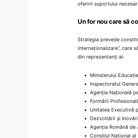
oferirii suportului necesa
Un for nou care să co
Strategia prevede constit
internaționalizare”, care 
din reprezentanți ai:
Ministerului Educație
Inspectoratul Genera
Agenția Națională p
Formării Profesional
Unitatea Executivă p
Dezvoltării și Inovăr
Agenția Română de As
Consiliul Național al 