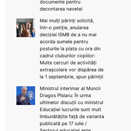
documente pentru
decontarea navetei
Mai mulți părinți solicită,
într-o petiție, anularea
deciziei ISMB de a nu mai
acorda sumele pentru
posturile la plata cu ora din
cadrul cluburilor copiilor:
Multe cercuri de activități
extrașcolare vor dispărea de
la 1 septembrie, spun părinții
Ministrul interimar al Muncii
Dragos Pîslaru: În urma
ultimelor discuții cu ministrul
Educației lucrurile sunt mult
îmbunătățite față de varianta
publicată pe 17 iulie /
Sectorul educației este