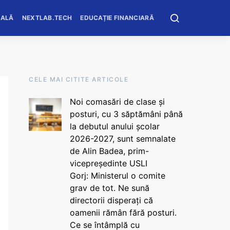
OALĂ
NEXTLAB.TECH
EDUCAȚIE FINANCIARĂ
CELE MAI CITITE ARTICOLE
Noi comasări de clase și
posturi, cu 3 săptămâni până
la debutul anului școlar
2026-2027, sunt semnalate
de Alin Badea, prim-
vicepreședinte USLI
Gorj: Ministerul o comite
grav de tot. Ne sună
directorii disperați că
oamenii rămân fără posturi.
Ce se întâmplă cu