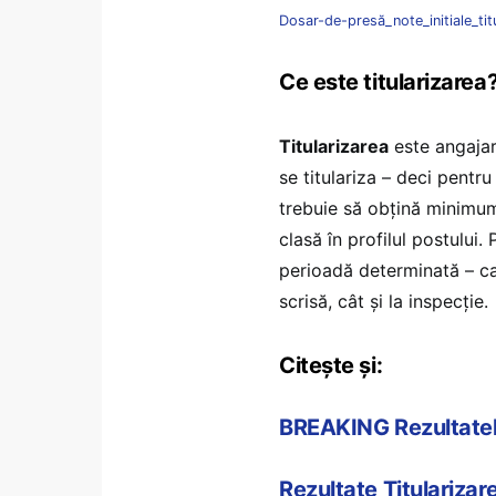
Dosar-de-presă_note_initiale_ti
Ce este titularizarea
Titularizarea
este angajar
se titulariza – deci pentr
trebuie să obțină minimum 
clasă în profilul postului
perioadă determinată – ca
scrisă, cât și la inspecție.
Citește și:
BREAKING Rezultatele
Rezultate Titulariza