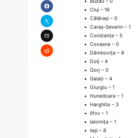
Buzău – 0
Cluj – 16
Călăraşi – 0
Caraş-Severin – 1
Constanța – 5
Covasna – 0
Dâmbovița – 8
Dolj – 4
Gorj – 0
Galați – 4
Giurgiu – 1
Hunedoara – 1
Harghita – 3
Ilfov – 1
Ialomița – 1
Iași – 8