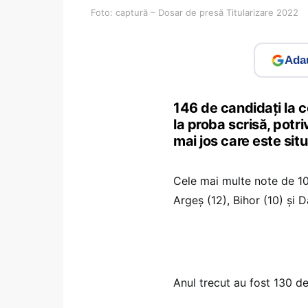
Foto: captură – Dosar de presă Titularizare 2022
Adau
146 de candidați la c
la proba scrisă, potri
mai jos care este situ
Cele mai multe note de 10 
Argeș (12), Bihor (10) și D
Anul trecut au fost 130 de