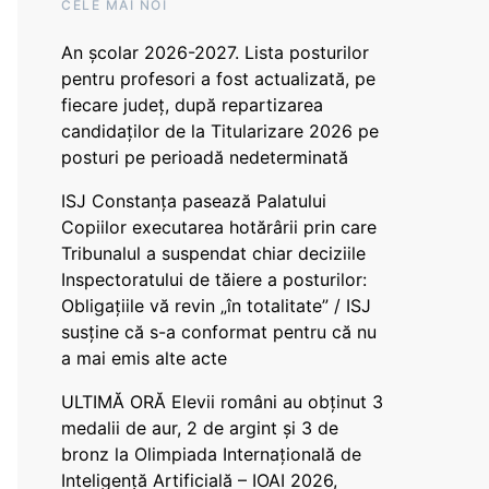
CELE MAI NOI
An școlar 2026-2027. Lista posturilor
pentru profesori a fost actualizată, pe
fiecare județ, după repartizarea
candidaților de la Titularizare 2026 pe
posturi pe perioadă nedeterminată
ISJ Constanța pasează Palatului
Copiilor executarea hotărârii prin care
Tribunalul a suspendat chiar deciziile
Inspectoratului de tăiere a posturilor:
Obligațiile vă revin „în totalitate” / ISJ
susține că s-a conformat pentru că nu
a mai emis alte acte
ULTIMĂ ORĂ Elevii români au obținut 3
medalii de aur, 2 de argint și 3 de
bronz la Olimpiada Internațională de
Inteligență Artificială – IOAI 2026,