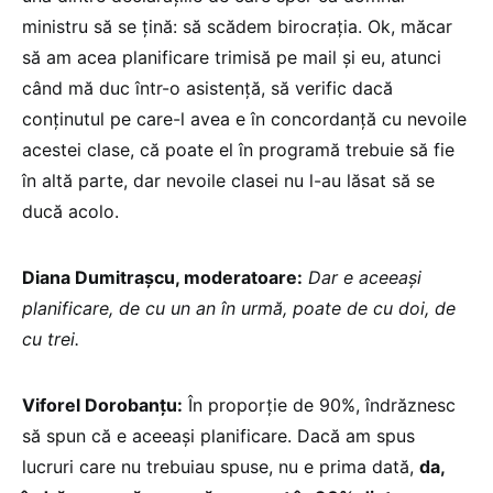
ministru să se țină: să scădem birocrația. Ok, măcar
să am acea planificare trimisă pe mail și eu, atunci
când mă duc într-o asistență, să verific dacă
conținutul pe care-l avea e în concordanță cu nevoile
acestei clase, că poate el în programă trebuie să fie
în altă parte, dar nevoile clasei nu l-au lăsat să se
ducă acolo.
Diana Dumitrașcu, moderatoare:
Dar e aceeași
planificare, de cu un an în urmă, poate de cu doi, de
cu trei.
Viforel Dorobanțu:
În proporție de 90%, îndrăznesc
să spun că e aceeași planificare. Dacă am spus
lucruri care nu trebuiau spuse, nu e prima dată,
da,