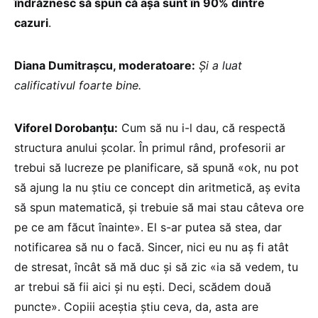
îndrăznesc să spun că așa sunt în 90% dintre
cazuri
.
Diana Dumitrașcu, moderatoare:
Și a luat
calificativul foarte bine.
Viforel Dorobanțu:
Cum să nu i-l dau, că respectă
structura anului școlar. În primul rând, profesorii ar
trebui să lucreze pe planificare, să spună «ok, nu pot
să ajung la nu știu ce concept din aritmetică, aș evita
să spun matematică, și trebuie să mai stau câteva ore
pe ce am făcut înainte». El s-ar putea să stea, dar
notificarea să nu o facă. Sincer, nici eu nu aș fi atât
de stresat, încât să mă duc și să zic «ia să vedem, tu
ar trebui să fii aici și nu ești. Deci, scădem două
puncte». Copiii aceștia știu ceva, da, asta are