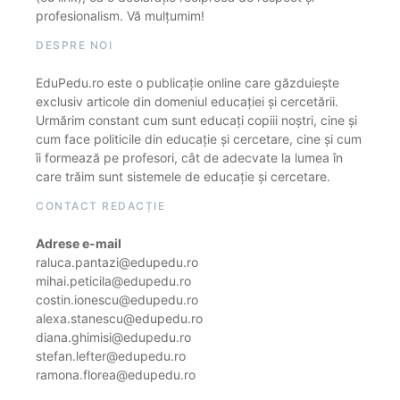
profesionalism. Vă mulțumim!
DESPRE NOI
EduPedu.ro este o publicație online care găzduiește
exclusiv articole din domeniul educației și cercetării.
Urmărim constant cum sunt educați copiii noștri, cine și
cum face politicile din educație și cercetare, cine și cum
îi formează pe profesori, cât de adecvate la lumea în
care trăim sunt sistemele de educație și cercetare.
CONTACT REDACȚIE
Adrese e-mail
raluca.pantazi@edupedu.ro
mihai.peticila@edupedu.ro
costin.ionescu@edupedu.ro
alexa.stanescu@edupedu.ro
diana.ghimisi@edupedu.ro
stefan.lefter@edupedu.ro
ramona.florea@edupedu.ro