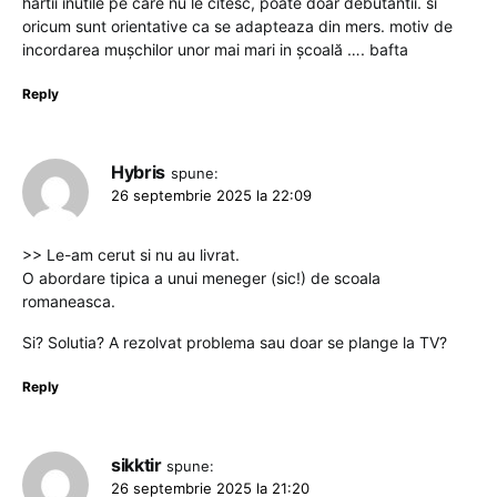
hârtii inutile pe care nu le citesc, poate doar debutantii. si
oricum sunt orientative ca se adapteaza din mers. motiv de
incordarea mușchilor unor mai mari in școală …. bafta
Reply
Hybris
spune:
26 septembrie 2025 la 22:09
>> Le-am cerut si nu au livrat.
O abordare tipica a unui meneger (sic!) de scoala
romaneasca.
Si? Solutia? A rezolvat problema sau doar se plange la TV?
Reply
sikktir
spune:
26 septembrie 2025 la 21:20