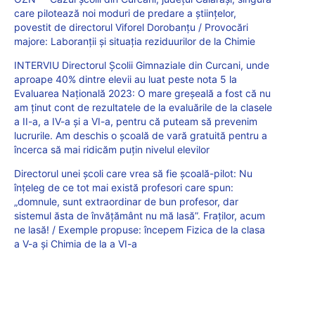
care pilotează noi moduri de predare a științelor,
povestit de directorul Viforel Dorobanțu / Provocări
majore: Laboranții și situația reziduurilor de la Chimie
INTERVIU Directorul Școlii Gimnaziale din Curcani, unde
aproape 40% dintre elevii au luat peste nota 5 la
Evaluarea Națională 2023: O mare greșeală a fost că nu
am ținut cont de rezultatele de la evaluările de la clasele
a II-a, a IV-a și a VI-a, pentru că puteam să prevenim
lucrurile. Am deschis o școală de vară gratuită pentru a
încerca să mai ridicăm puțin nivelul elevilor
Directorul unei școli care vrea să fie școală-pilot: Nu
înțeleg de ce tot mai există profesori care spun:
„domnule, sunt extraordinar de bun profesor, dar
sistemul ăsta de învățământ nu mă lasă”. Fraților, acum
ne lasă! / Exemple propuse: începem Fizica de la clasa
a V-a și Chimia de la a VI-a