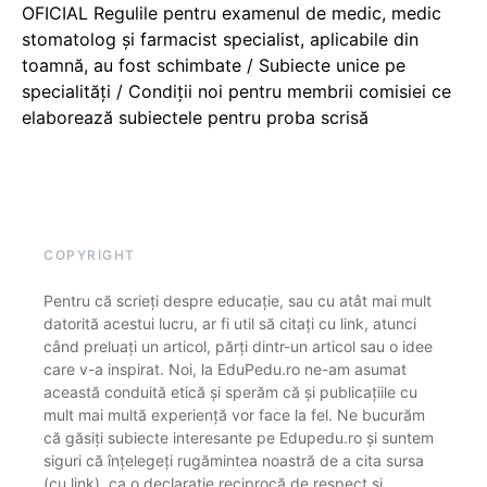
OFICIAL Regulile pentru examenul de medic, medic
stomatolog și farmacist specialist, aplicabile din
toamnă, au fost schimbate / Subiecte unice pe
specialități / Condiții noi pentru membrii comisiei ce
elaborează subiectele pentru proba scrisă
COPYRIGHT
Pentru că scrieți despre educație, sau cu atât mai mult
datorită acestui lucru, ar fi util să citați cu link, atunci
când preluați un articol, părți dintr-un articol sau o idee
care v-a inspirat. Noi, la EduPedu.ro ne-am asumat
această conduită etică și sperăm că și publicațiile cu
mult mai multă experiență vor face la fel. Ne bucurăm
că găsiți subiecte interesante pe Edupedu.ro și suntem
siguri că înțelegeți rugămintea noastră de a cita sursa
(cu link), ca o declarație reciprocă de respect și