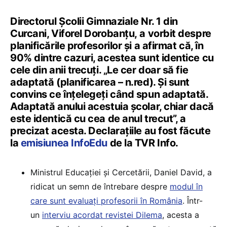
Directorul Școlii Gimnaziale Nr. 1 din
Curcani, Viforel Dorobanțu, a vorbit despre
planificările profesorilor și a afirmat că, în
90% dintre cazuri, acestea sunt identice cu
cele din anii trecuți. „Le cer doar să fie
adaptată (planificarea – n.red). Și sunt
convins ce înțelegeți când spun adaptată.
Adaptată anului acestuia școlar, chiar dacă
este identică cu cea de anul trecut”, a
precizat acesta. Declarațiile au fost făcute
la
emisiunea InfoEdu
de la TVR Info.
Ministrul Educației și Cercetării, Daniel David, a
ridicat un semn de întrebare despre
modul în
care sunt evaluați profesorii în România
. Într-
un
interviu acordat revistei Dilema
, acesta a