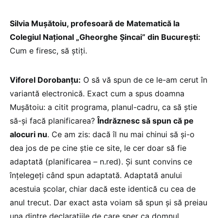
Silvia Mușătoiu, profesoară de Matematică la
Colegiul Național „Gheorghe Șincai” din București:
Cum e firesc, să știți.
Viforel Dorobanțu:
O să vă spun de ce le-am cerut în
variantă electronică. Exact cum a spus doamna
Mușătoiu: a citit programa, planul-cadru, ca să știe
să-și facă planificarea?
Îndrăznesc să spun că pe
alocuri nu
. Ce am zis: dacă îl nu mai chinui să și-o
dea jos de pe cine știe ce site, le cer doar să fie
adaptată (planificarea – n.red). Și sunt convins ce
înțelegeți când spun adaptată. Adaptată anului
acestuia școlar, chiar dacă este identică cu cea de
anul trecut. Dar exact asta voiam să spun și să preiau
una dintre declarațiile de care sper ca domnul