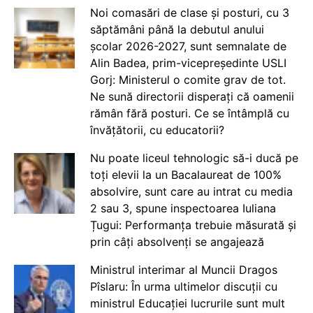
Noi comasări de clase și posturi, cu 3
săptămâni până la debutul anului
școlar 2026-2027, sunt semnalate de
Alin Badea, prim-vicepreședinte USLI
Gorj: Ministerul o comite grav de tot.
Ne sună directorii disperați că oamenii
rămân fără posturi. Ce se întâmplă cu
învățătorii, cu educatorii?
Nu poate liceul tehnologic să-i ducă pe
toți elevii la un Bacalaureat de 100%
absolvire, sunt care au intrat cu media
2 sau 3, spune inspectoarea Iuliana
Țugui: Performanța trebuie măsurată și
prin câți absolvenți se angajează
Ministrul interimar al Muncii Dragos
Pîslaru: În urma ultimelor discuții cu
ministrul Educației lucrurile sunt mult