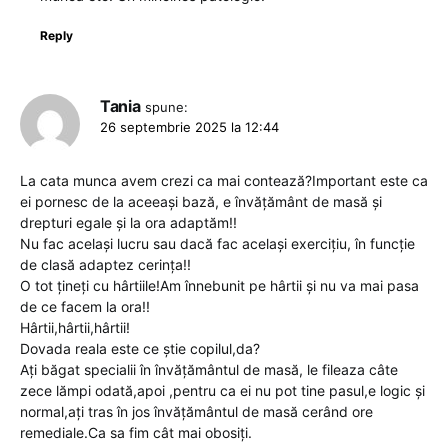
Reply
Tania
spune:
26 septembrie 2025 la 12:44
La cata munca avem crezi ca mai contează?Important este ca
ei pornesc de la aceeași bază, e învățământ de masă și
drepturi egale și la ora adaptăm!!
Nu fac același lucru sau dacă fac același exercițiu, în funcție
de clasă adaptez cerința!!
O tot țineți cu hârtiile!Am înnebunit pe hârtii și nu va mai pasa
de ce facem la ora!!
Hârtii,hârtii,hârtii!
Dovada reala este ce știe copilul,da?
Ați băgat specialii în învățământul de masă, le fileaza câte
zece lămpi odată,apoi ,pentru ca ei nu pot tine pasul,e logic și
normal,ați tras în jos învățământul de masă cerând ore
remediale.Ca sa fim cât mai obosiți.