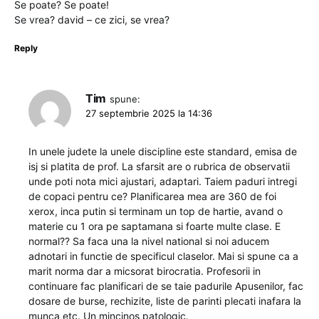
Se poate? Se poate!
Se vrea? david – ce zici, se vrea?
Reply
Tim
spune:
27 septembrie 2025 la 14:36
In unele judete la unele discipline este standard, emisa de
isj si platita de prof. La sfarsit are o rubrica de observatii
unde poti nota mici ajustari, adaptari. Taiem paduri intregi
de copaci pentru ce? Planificarea mea are 360 de foi
xerox, inca putin si terminam un top de hartie, avand o
materie cu 1 ora pe saptamana si foarte multe clase. E
normal?? Sa faca una la nivel national si noi aducem
adnotari in functie de specificul claselor. Mai si spune ca a
marit norma dar a micsorat birocratia. Profesorii in
continuare fac planificari de se taie padurile Apusenilor, fac
dosare de burse, rechizite, liste de parinti plecati inafara la
munca etc. Un mincinos patologic.