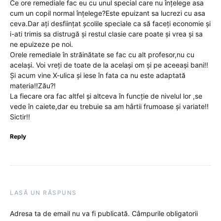
Ce ore remediale fac eu cu unul special care nu înțelege asa
cum un copil normal înțelege?Este epuizant sa lucrezi cu asa
ceva.Dar ați desființat școlile speciale ca să faceți economie și
i-ati trimis sa distrugă și restul clasie care poate și vrea și sa
ne epuizeze pe noi.
Orele remediale în străinătate se fac cu alt profesor,nu cu
același. Voi vreți de toate de la același om și pe aceeași bani!!
Și acum vine X-ulica și iese în fata ca nu este adaptată
materia!!Zău?!
La fiecare ora fac altfel și altceva în funcție de nivelul lor ,se
vede în caiete,dar eu trebuie sa am hârtii frumoase și variate!!
Sictir!!
Reply
LASĂ UN RĂSPUNS
Adresa ta de email nu va fi publicată.
Câmpurile obligatorii