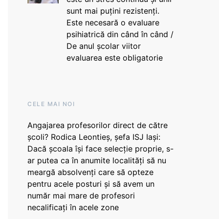
sunt mai puțini rezistenți.
Este necesară o evaluare
psihiatrică din când în când /
De anul școlar viitor
evaluarea este obligatorie
CELE MAI NOI
Angajarea profesorilor direct de către
școli? Rodica Leontieș, șefa ISJ Iași:
Dacă școala își face selecție proprie, s-
ar putea ca în anumite localități să nu
meargă absolvenți care să opteze
pentru acele posturi și să avem un
număr mai mare de profesori
necalificați în acele zone