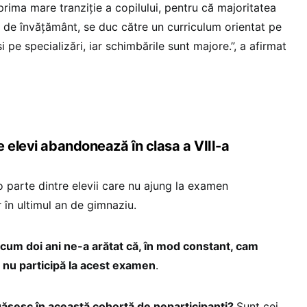
rima mare tranziție a copilului, pentru că majoritatea
e de învățământ, se duc către un curriculum orientat pe
r și pe specializări, iar schimbările sunt majore.”, a afirmat
 elevi abandonează în clasa a VIII-a
o parte dintre elevii care nu ajung la examen
în ultimul an de gimnaziu.
cum doi ani ne-a arătat că, în mod constant, cam
 nu participă la acest examen
.
 găsesc în această cohortă de neparticipanți?
Sunt cei