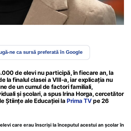
gă-ne ca sursă preferată în Google
00 de elevi nu participă, în fiecare an, la
 la finalul clasei a VIII-a, iar explicația nu
ine de un cumul de factori familiali,
duali și școlari, a spus Irina Horga, cercetător
 de Științe ale Educației la
Prima TV
pe 26
evi care erau înscriși la începutul acestui an școlar în