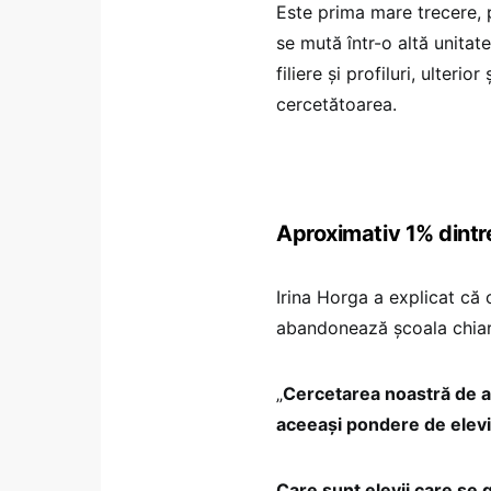
Este prima mare trecere, p
se mută într-o altă unitat
filiere și profiluri, ulterio
cercetătoarea.
Aproximativ 1% dintre
Irina Horga a explicat că 
abandonează școala chiar 
„
Cercetarea noastră de a
aceeași pondere de elevi
Care sunt elevii care se