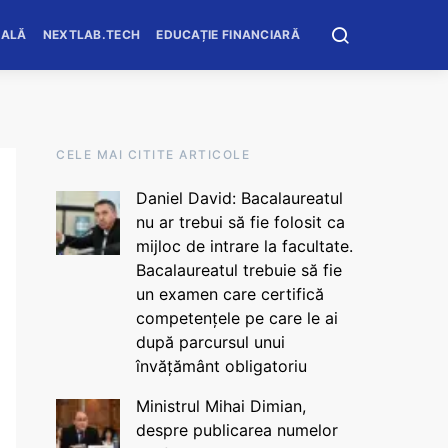
OALĂ
NEXTLAB.TECH
EDUCAȚIE FINANCIARĂ
CELE MAI CITITE ARTICOLE
Daniel David: Bacalaureatul
nu ar trebui să fie folosit ca
mijloc de intrare la facultate.
Bacalaureatul trebuie să fie
un examen care certifică
competențele pe care le ai
după parcursul unui
învățământ obligatoriu
Ministrul Mihai Dimian,
despre publicarea numelor