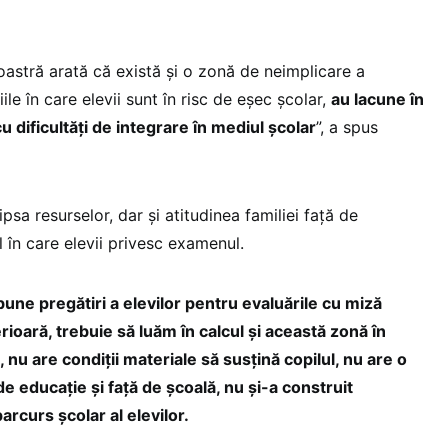
oastră arată că există și o zonă de neimplicare a
iile în care elevii sunt în risc de eșec școlar,
au lacune în
u dificultăți de integrare în mediul școlar
”, a spus
ipsa resurselor, dar și atitudinea familiei față de
l în care elevii privesc examenul.
bune pregătiri a elevilor pentru evaluările cu miză
rioară, trebuie să luăm în calcul și această zonă în
, nu are condiții materiale să susțină copilul, nu are o
e educație și față de școală, nu și-a construit
parcurs școlar al elevilor.