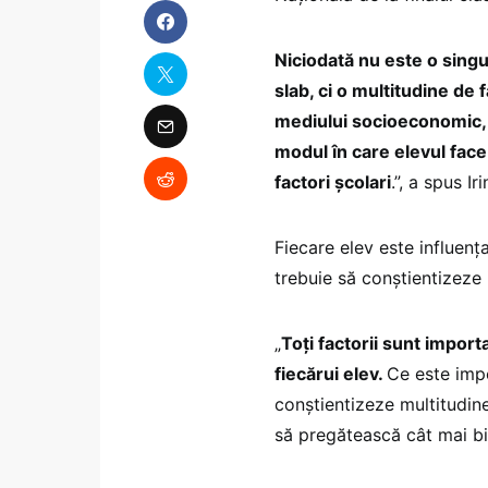
Niciodată nu este o sing
slab, ci o multitudine de f
mediului socioeconomic, da
modul în care elevul face 
factori școlari
.”, a spus I
Fiecare elev este influențat
trebuie să conștientizeze 
„
Toți factorii sunt import
fiecărui elev.
Ce este impor
conștientizeze multitudine
să pregătească cât mai bi