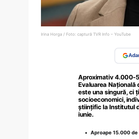
Irina Horga / Foto: captură TVR Info – YouTube
Adau
Aproximativ 4.000-5.0
Evaluarea Națională de
este una singură, ci ț
socioeconomici, indivi
științific la Institutul
iunie.
Aproape 15.000 de el