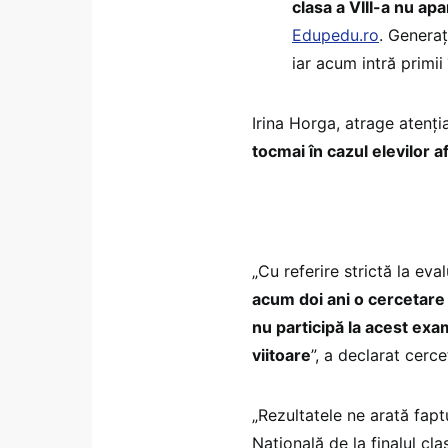
clasa a VIII-a nu apa
Edupedu.ro
. Generaț
iar acum intră primii
Irina Horga, atrage atenț
tocmai în cazul elevilor af
„Cu referire strictă la eval
acum doi ani o cercetare 
nu participă la acest exa
viitoare
”, a declarat cerc
„Rezultatele ne arată faptu
Națională de la finalul cl