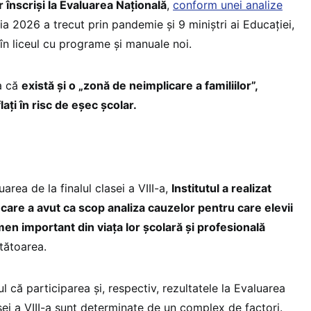
r înscriși la Evaluarea Națională
,
conform unei analize
ia 2026 a trecut prin pandemie și 9 miniștri ai Educației,
 în liceul cu programe și manuale noi.
ia că
există și o „zonă de neimplicare a familiilor”,
lați în risc de eșec școlar.
uarea de la finalul clasei a VIII-a,
Institutul a realizat
care a avut ca scop analiza cauzelor pentru care elevii
men important din viața lor școlară și profesională
etătoarea.
l că participarea și, respectiv, rezultatele la Evaluarea
asei a VIII-a sunt determinate de un complex de factori.