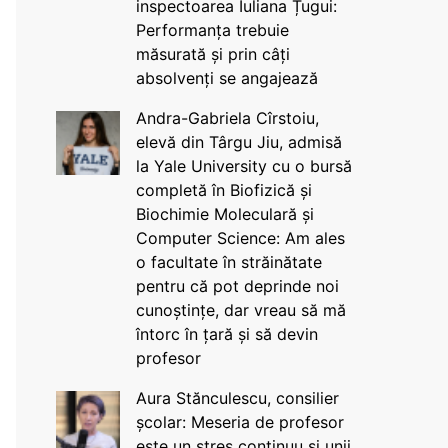
inspectoarea Iuliana Țugui:
Performanța trebuie
măsurată și prin câți
absolvenți se angajează
Andra-Gabriela Cîrstoiu,
elevă din Târgu Jiu, admisă
la Yale University cu o bursă
completă în Biofizică și
Biochimie Moleculară și
Computer Science: Am ales
o facultate în străinătate
pentru că pot deprinde noi
cunoștințe, dar vreau să mă
întorc în țară și să devin
profesor
Aura Stănculescu, consilier
școlar: Meseria de profesor
este un stres continuu și unii