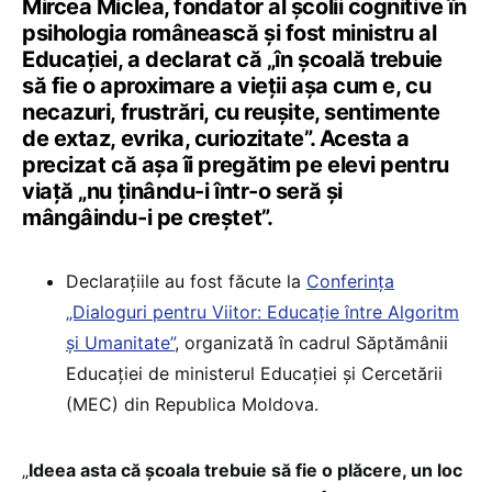
Mircea Miclea, fondator al școlii cognitive în
psihologia românească și fost ministru al
Educației, a declarat că „în școală trebuie
să fie o aproximare a vieții așa cum e, cu
necazuri, frustrări, cu reușite, sentimente
de extaz, evrika, curiozitate”. Acesta a
precizat că așa îi pregătim pe elevi pentru
viață „nu ținându-i într-o seră și
mângâindu-i pe creștet”.
Declarațiile au fost făcute la
Conferința
„Dialoguri pentru Viitor: Educație între Algoritm
și Umanitate”
, organizată în cadrul Săptămânii
Educației de ministerul Educației și Cercetării
(MEC) din Republica Moldova.
„
Ideea asta că școala trebuie să fie o plăcere, un loc