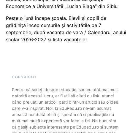
Economice a Universității „Lucian Blaga” din Sibiu
Peste o lună începe școala. Elevii și copiii de
grădiniță încep cursurile și activitățile pe 7
septembrie, după vacanța de vară / Calendarul anului
școlar 2026-2027 și lista vacanțelor
COPYRIGHT
Pentru că scrieți despre educație, sau cu atât mai mult
datorită acestui lucru, ar fi util să citați cu link, atunci
când preluați un articol, părți dintr-un articol sau o idee
care v-a inspirat. Noi, la EduPedu.ro ne-am asumat
această conduită etică și sperăm că și publicațiile cu
mult mai multă experiență vor face la fel. Ne bucurăm
că găsiți subiecte interesante pe Edupedu.ro și suntem