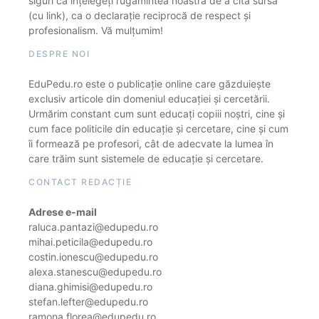
siguri că înțelegeți rugămintea noastră de a cita sursa
(cu link), ca o declarație reciprocă de respect și
profesionalism. Vă mulțumim!
DESPRE NOI
EduPedu.ro este o publicație online care găzduiește
exclusiv articole din domeniul educației și cercetării.
Urmărim constant cum sunt educați copiii noștri, cine și
cum face politicile din educație și cercetare, cine și cum
îi formează pe profesori, cât de adecvate la lumea în
care trăim sunt sistemele de educație și cercetare.
CONTACT REDACȚIE
Adrese e-mail
raluca.pantazi@edupedu.ro
mihai.peticila@edupedu.ro
costin.ionescu@edupedu.ro
alexa.stanescu@edupedu.ro
diana.ghimisi@edupedu.ro
stefan.lefter@edupedu.ro
ramona.florea@edupedu.ro