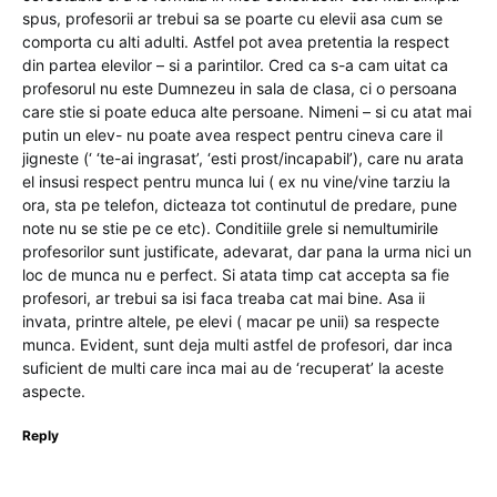
spus, profesorii ar trebui sa se poarte cu elevii asa cum se
comporta cu alti adulti. Astfel pot avea pretentia la respect
din partea elevilor – si a parintilor. Cred ca s-a cam uitat ca
profesorul nu este Dumnezeu in sala de clasa, ci o persoana
care stie si poate educa alte persoane. Nimeni – si cu atat mai
putin un elev- nu poate avea respect pentru cineva care il
jigneste (‘ ‘te-ai ingrasat’, ‘esti prost/incapabil’), care nu arata
el insusi respect pentru munca lui ( ex nu vine/vine tarziu la
ora, sta pe telefon, dicteaza tot continutul de predare, pune
note nu se stie pe ce etc). Conditiile grele si nemultumirile
profesorilor sunt justificate, adevarat, dar pana la urma nici un
loc de munca nu e perfect. Si atata timp cat accepta sa fie
profesori, ar trebui sa isi faca treaba cat mai bine. Asa ii
invata, printre altele, pe elevi ( macar pe unii) sa respecte
munca. Evident, sunt deja multi astfel de profesori, dar inca
suficient de multi care inca mai au de ‘recuperat’ la aceste
aspecte.
Reply