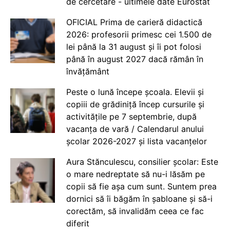
de cercetare - ultimele date Eurostat
OFICIAL Prima de carieră didactică
2026: profesorii primesc cei 1.500 de
lei până la 31 august și îi pot folosi
până în august 2027 dacă rămân în
învățământ
Peste o lună începe școala. Elevii și
copiii de grădiniță încep cursurile și
activitățile pe 7 septembrie, după
vacanța de vară / Calendarul anului
școlar 2026-2027 și lista vacanțelor
Aura Stănculescu, consilier școlar: Este
o mare nedreptate să nu-i lăsăm pe
copii să fie așa cum sunt. Suntem prea
dornici să îi băgăm în șabloane și să-i
corectăm, să invalidăm ceea ce fac
diferit