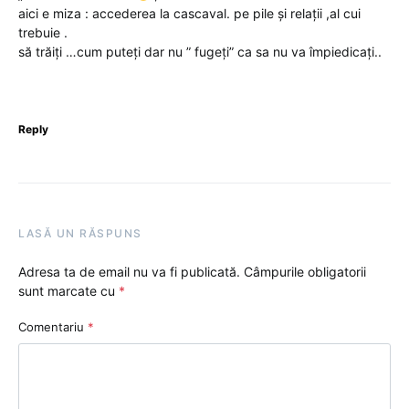
aici e miza : accederea la cascaval. pe pile și relații ,al cui
trebuie .
să trăiți …cum puteți dar nu ” fugeți” ca sa nu va împiedicați..
Reply
LASĂ UN RĂSPUNS
Adresa ta de email nu va fi publicată.
Câmpurile obligatorii
sunt marcate cu
*
Comentariu
*