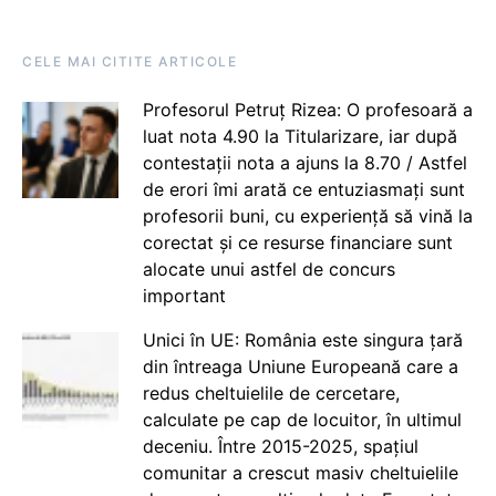
CELE MAI CITITE ARTICOLE
Profesorul Petruț Rizea: O profesoară a
luat nota 4.90 la Titularizare, iar după
contestații nota a ajuns la 8.70 / Astfel
de erori îmi arată ce entuziasmați sunt
profesorii buni, cu experiență să vină la
corectat și ce resurse financiare sunt
alocate unui astfel de concurs
important
Unici în UE: România este singura țară
din întreaga Uniune Europeană care a
redus cheltuielile de cercetare,
calculate pe cap de locuitor, în ultimul
deceniu. Între 2015-2025, spațiul
comunitar a crescut masiv cheltuielile