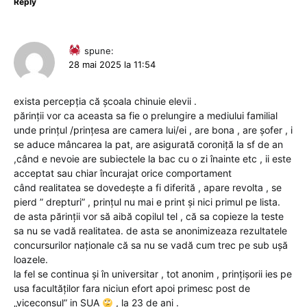
Reply
spune:
28 mai 2025 la 11:54
exista percepția că școala chinuie elevii .
părinții vor ca aceasta sa fie o prelungire a mediului familial
unde prințul /prințesa are camera lui/ei , are bona , are șofer , i
se aduce mâncarea la pat, are asigurată coroniță la sf de an
,când e nevoie are subiectele la bac cu o zi înainte etc , ii este
acceptat sau chiar încurajat orice comportament
când realitatea se dovedește a fi diferită , apare revolta , se
pierd ” drepturi” , prințul nu mai e print și nici primul pe lista.
de asta părinții vor să aibă copilul tel , că sa copieze la teste
sa nu se vadă realitatea. de asta se anonimizeaza rezultatele
concursurilor naționale că sa nu se vadă cum trec pe sub ușă
loazele.
la fel se continua și în universitar , tot anonim , prințișorii ies pe
usa facultăților fara niciun efort apoi primesc post de
„viceconsul” in SUA
, la 23 de ani .