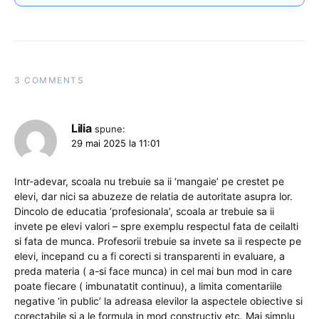
3 COMMENTS
Lilia
spune:
29 mai 2025 la 11:01
Intr-adevar, scoala nu trebuie sa ii ‘mangaie’ pe crestet pe
elevi, dar nici sa abuzeze de relatia de autoritate asupra lor.
Dincolo de educatia ‘profesionala’, scoala ar trebuie sa ii
invete pe elevi valori – spre exemplu respectul fata de ceilalti
si fata de munca. Profesorii trebuie sa invete sa ii respecte pe
elevi, incepand cu a fi corecti si transparenti in evaluare, a
preda materia ( a-si face munca) in cel mai bun mod in care
poate fiecare ( imbunatatit continuu), a limita comentariile
negative ‘in public’ la adreasa elevilor la aspectele obiective si
corectabile si a le formula in mod constructiv etc. Mai simplu