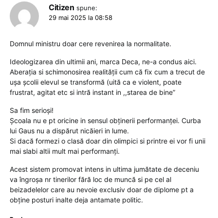
Citizen
spune:
29 mai 2025 la 08:58
Domnul ministru doar cere revenirea la normalitate.
Ideologizarea din ultimii ani, marca Deca, ne-a condus aici.
Aberația si schimonosirea realității cum că fix cum a trecut de
ușa școlii elevul se transformă (uită ca e violent, poate
frustrat, agitat etc si intră instant in ,,starea de bine”
Sa fim serioși!
Școala nu e pt oricine in sensul obținerii performanței. Curba
lui Gaus nu a dispărut nicăieri in lume.
Si dacă formezi o clasă doar din olimpici si printre ei vor fi unii
mai slabi altii mult mai performanți.
Acest sistem promovat intens in ultima jumătate de deceniu
va îngroșa nr tinerilor fără loc de muncă si pe cel al
beizadelelor care au nevoie exclusiv doar de diplome pt a
obține posturi inalte deja antamate politic.