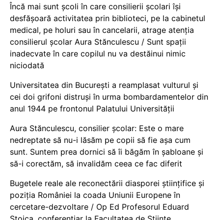
Încă mai sunt școli în care consilierii școlari își
desfășoară activitatea prin biblioteci, pe la cabinetul
medical, pe holuri sau în cancelarii, atrage atenția
consilierul școlar Aura Stănculescu / Sunt spații
inadecvate în care copilul nu va destăinui nimic
niciodată
Universitatea din București a reamplasat vulturul și
cei doi grifoni distruși în urma bombardamentelor din
anul 1944 pe frontonul Palatului Universității
Aura Stănculescu, consilier școlar: Este o mare
nedreptate să nu-i lăsăm pe copii să fie așa cum
sunt. Suntem prea dornici să îi băgăm în șabloane și
să-i corectăm, să invalidăm ceea ce fac diferit
Bugetele reale ale reconectării diasporei științifice și
poziția României la coada Uniunii Europene în
cercetare-dezvoltare / Op Ed Profesorul Eduard
Stoica, conferențiar la Facultatea de Științe