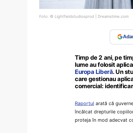
Foto: © Lightfieldstudiosprod | Dreamstime.com
Adau
Timp de 2 ani, pe tim
lume au folosit aplica
Europa Liberă
. Un st
care gestionau aplica
comercial: identifica
Raportul
arată că guvernel
încălcat drepturile copiil
proteja în mod adecvat con