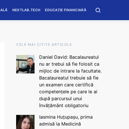
OALĂ
NEXTLAB.TECH
EDUCAȚIE FINANCIARĂ
CELE MAI CITITE ARTICOLE
Daniel David: Bacalaureatul
nu ar trebui să fie folosit ca
mijloc de intrare la facultate.
Bacalaureatul trebuie să fie
un examen care certifică
competențele pe care le ai
după parcursul unui
învățământ obligatoriu
Iasmina Huțupașu, prima
admisă la Medicină