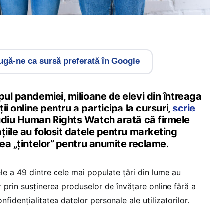
gă-ne ca sursă preferată în Google
pul pandemiei, milioane de elevi din întreaga
ții online pentru a participa la cursuri,
scrie
udiu Human Rights Watch arată că firmele
țiile au folosit datele pentru marketing
rea „țintelor” pentru anumite reclame.
e a 49 dintre cele mai populate țări din lume au
or prin susținerea produselor de învățare online fără a
fidențialitatea datelor personale ale utilizatorilor.