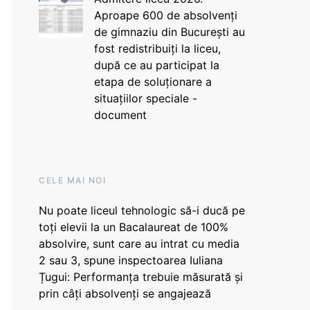
Aproape 600 de absolvenți
de gimnaziu din București au
fost redistribuiți la liceu,
după ce au participat la
etapa de soluționare a
situațiilor speciale -
document
CELE MAI NOI
Nu poate liceul tehnologic să-i ducă pe
toți elevii la un Bacalaureat de 100%
absolvire, sunt care au intrat cu media
2 sau 3, spune inspectoarea Iuliana
Țugui: Performanța trebuie măsurată și
prin câți absolvenți se angajează