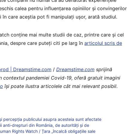
deschis calea pentru influențarea opiniilor și convingerilor
i în care aceștia pot fi manipulați ușor, arată studiul.
ch conține mai multe studii de caz, printre care și cel
ia, despre care puteți citi pe larg în
articolul scris de
sprod | Dreamstime.com
/
Dreamstime.com
sprijină
în contextul pandemiei Covid-19, oferă gratuit imagini
ro
îşi poate ilustra articolele cât mai relevant posibil
.
și percepția publicului asupra acesteia sunt afectate
ii anti-drepturi din România, de autorități și de
t Human Rights Watch / Țara „încalcă obligațiile sale