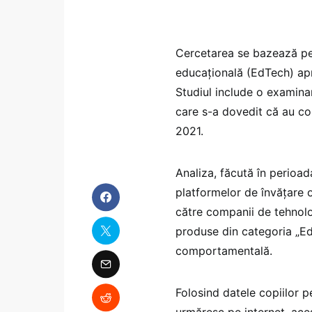
Cercetarea se bazează pe
educațională (EdTech) apr
Studiul include o examina
care s-a dovedit că au co
2021.
Analiza, făcută în perioa
platformelor de învățare o
către companii de tehnolo
produse din categoria „EdT
comportamentală.
Folosind datele copiilor p
urmăresc pe internet, ace