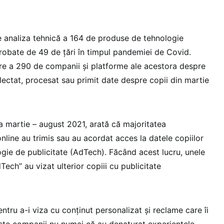
 analiza tehnică a 164 de produse de tehnologie
obate de 49 de țări în timpul pandemiei de Covid.
re a 290 de companii și platforme ale acestora despre
lectat, procesat sau primit date despre copii din martie
da martie – august 2021, arată că majoritatea
nline au trimis sau au acordat acces la datele copiilor
gie de publicitate (AdTech). Făcând acest lucru, unele
ech” au vizat ulterior copiii cu publicitate
entru a-i viza cu conținut personalizat și reclame care îi
ste companii nu numai că au denaturat experiențele