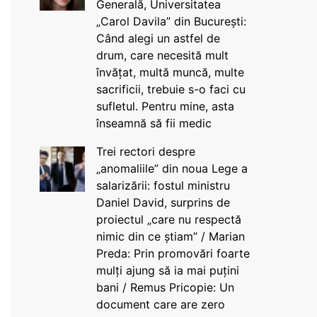
Generală, Universitatea
„Carol Davila” din București:
Când alegi un astfel de
drum, care necesită mult
învățat, multă muncă, multe
sacrificii, trebuie s-o faci cu
sufletul. Pentru mine, asta
înseamnă să fii medic
Trei rectori despre
„anomaliile” din noua Lege a
salarizării: fostul ministru
Daniel David, surprins de
proiectul „care nu respectă
nimic din ce știam” / Marian
Preda: Prin promovări foarte
mulți ajung să ia mai puțini
bani / Remus Pricopie: Un
document care are zero