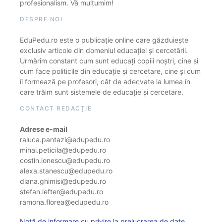
profesionalism. Vă mulțumim!
DESPRE NOI
EduPedu.ro este o publicație online care găzduiește
exclusiv articole din domeniul educației și cercetării.
Urmărim constant cum sunt educați copiii noștri, cine și
cum face politicile din educație și cercetare, cine și cum
îi formează pe profesori, cât de adecvate la lumea în
care trăim sunt sistemele de educație și cercetare.
CONTACT REDACȚIE
Adrese e-mail
raluca.pantazi@edupedu.ro
mihai.peticila@edupedu.ro
costin.ionescu@edupedu.ro
alexa.stanescu@edupedu.ro
diana.ghimisi@edupedu.ro
stefan.lefter@edupedu.ro
ramona.florea@edupedu.ro
Notă de informare cu privire la prelucrarea de date