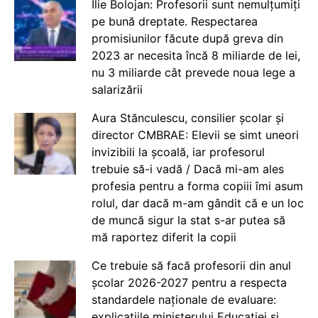
Ilie Bolojan: Profesorii sunt nemulțumiți
pe bună dreptate. Respectarea
promisiunilor făcute după greva din
2023 ar necesita încă 8 miliarde de lei,
nu 3 miliarde cât prevede noua lege a
salarizării
Aura Stănculescu, consilier școlar și
director CMBRAE: Elevii se simt uneori
invizibili la școală, iar profesorul
trebuie să-i vadă / Dacă mi-am ales
profesia pentru a forma copiii îmi asum
rolul, dar dacă m-am gândit că e un loc
de muncă sigur la stat s-ar putea să
mă raportez diferit la copii
Ce trebuie să facă profesorii din anul
școlar 2026-2027 pentru a respecta
standardele naționale de evaluare:
explicațiile ministerului Educației și