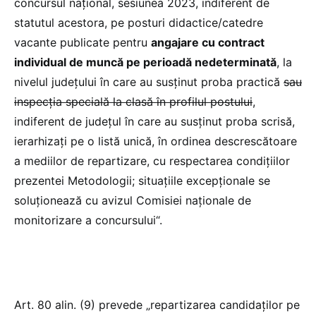
concursul naţional, sesiunea 2023, indiferent de
statutul acestora, pe posturi didactice/catedre
vacante publicate pentru
angajare cu contract
individual de muncă pe perioadă nedeterminată
, la
nivelul judeţului în care au susţinut proba practică
sau
inspecţia specială la clasă în profilul postului
,
indiferent de judeţul în care au susţinut proba scrisă,
ierarhizați pe o listă unică, în ordinea descrescătoare
a mediilor de repartizare, cu respectarea condiţiilor
prezentei Metodologii; situaţiile excepţionale se
soluţionează cu avizul Comisiei naţionale de
monitorizare a concursului“.
Art. 80 alin. (9) prevede „repartizarea candidaţilor pe