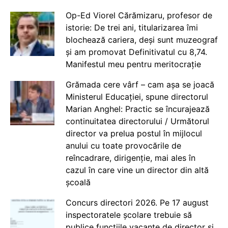
Op-Ed Viorel Cărămizaru, profesor de
istorie: De trei ani, titularizarea îmi
blochează cariera, deși sunt muzeograf
și am promovat Definitivatul cu 8,74.
Manifestul meu pentru meritocrație
Grămada cere vârf – cam așa se joacă
Ministerul Educației, spune directorul
Marian Anghel: Practic se încurajează
continuitatea directorului / Următorul
director va prelua postul în mijlocul
anului cu toate provocările de
reîncadrare, dirigenție, mai ales în
cazul în care vine un director din altă
școală
Concurs directori 2026. Pe 17 august
inspectoratele școlare trebuie să
publice funcțiile vacante de director și