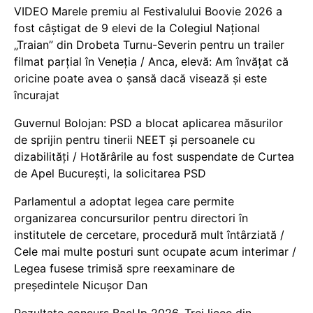
VIDEO Marele premiu al Festivalului Boovie 2026 a
fost câștigat de 9 elevi de la Colegiul Național
„Traian” din Drobeta Turnu-Severin pentru un trailer
filmat parțial în Veneția / Anca, elevă: Am învățat că
oricine poate avea o șansă dacă visează și este
încurajat
Guvernul Bolojan: PSD a blocat aplicarea măsurilor
de sprijin pentru tinerii NEET și persoanele cu
dizabilități / Hotărârile au fost suspendate de Curtea
de Apel București, la solicitarea PSD
Parlamentul a adoptat legea care permite
organizarea concursurilor pentru directori în
institutele de cercetare, procedură mult întârziată /
Cele mai multe posturi sunt ocupate acum interimar /
Legea fusese trimisă spre reexaminare de
președintele Nicușor Dan
Rezultate concurs BacUp 2026. Trei licee din