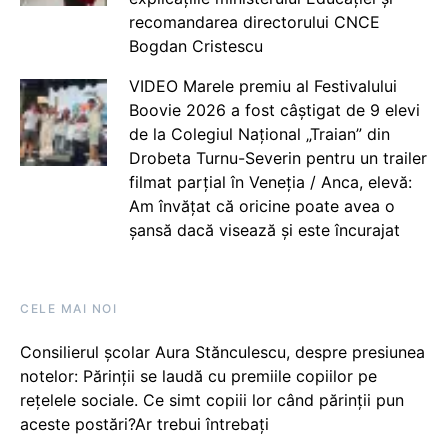
recomandarea directorului CNCE
Bogdan Cristescu
VIDEO Marele premiu al Festivalului
Boovie 2026 a fost câștigat de 9 elevi
de la Colegiul Național „Traian” din
Drobeta Turnu-Severin pentru un trailer
filmat parțial în Veneția / Anca, elevă:
Am învățat că oricine poate avea o
șansă dacă visează și este încurajat
CELE MAI NOI
Consilierul școlar Aura Stănculescu, despre presiunea
notelor: Părinții se laudă cu premiile copiilor pe
rețelele sociale. Ce simt copiii lor când părinții pun
aceste postări?Ar trebui întrebați