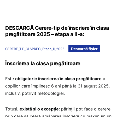
DESCARCĂ Cerere-tip de înscriere în clasa
pregătitoare 2025 – etapa a II-a:
Descarcă fișier
CERERE_TIP_CLSPREG_Etapa_II_2025
Înscrierea la clasa pregătitoare
Este
obligatorie înscrierea în clasa pregătitoare
a
copiilor care împlinesc 6 ani până la 31 august 2025,
inclusiv, potrivit metodologiei.
Totuși,
există și o excepție
: părinții pot face o cerere
prin care să ceară amânarea înscrierii cu maximum un