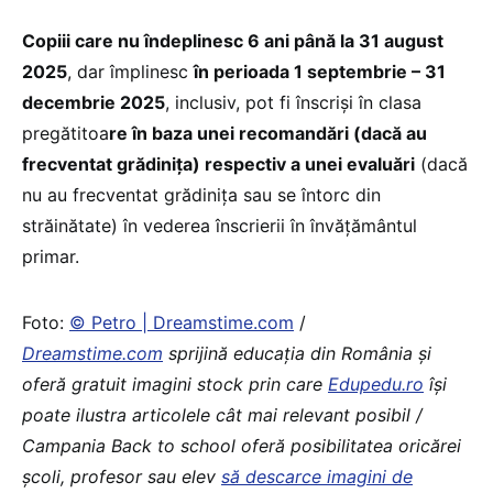
Copiii care nu îndeplinesc 6 ani până la 31 august
2025
, dar împlinesc
în perioada 1 septembrie – 31
decembrie 2025
, inclusiv, pot fi înscriși în clasa
pregătitoa
re în baza unei recomandări (dacă au
frecventat grădinița) respectiv a unei evaluări
(dacă
nu au frecventat grădinița sau se întorc din
străinătate) în vederea înscrierii în învățământul
primar.
Foto:
© Petro | Dreamstime.com
/
Dreamstime.com
sprijină educaţia din România şi
oferă gratuit imagini stock prin care
Edupedu.ro
îşi
poate ilustra articolele cât mai relevant posibil /
Campania Back to school oferă posibilitatea oricărei
școli, profesor sau elev
să descarce imagini de