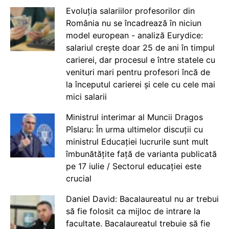
Evoluția salariilor profesorilor din
România nu se încadrează în niciun
model european - analiză Eurydice:
salariul crește doar 25 de ani în timpul
carierei, dar procesul e între statele cu
venituri mari pentru profesori încă de
la începutul carierei și cele cu cele mai
mici salarii
Ministrul interimar al Muncii Dragos
Pîslaru: În urma ultimelor discuții cu
ministrul Educației lucrurile sunt mult
îmbunătățite față de varianta publicată
pe 17 iulie / Sectorul educației este
crucial
Daniel David: Bacalaureatul nu ar trebui
să fie folosit ca mijloc de intrare la
facultate. Bacalaureatul trebuie să fie