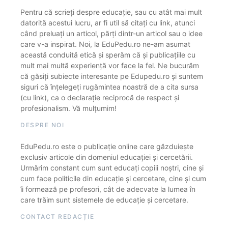
Pentru că scrieți despre educație, sau cu atât mai mult
datorită acestui lucru, ar fi util să citați cu link, atunci
când preluați un articol, părți dintr-un articol sau o idee
care v-a inspirat. Noi, la EduPedu.ro ne-am asumat
această conduită etică și sperăm că și publicațiile cu
mult mai multă experiență vor face la fel. Ne bucurăm
că găsiți subiecte interesante pe Edupedu.ro și suntem
siguri că înțelegeți rugămintea noastră de a cita sursa
(cu link), ca o declarație reciprocă de respect și
profesionalism. Vă mulțumim!
DESPRE NOI
EduPedu.ro este o publicație online care găzduiește
exclusiv articole din domeniul educației și cercetării.
Urmărim constant cum sunt educați copiii noștri, cine și
cum face politicile din educație și cercetare, cine și cum
îi formează pe profesori, cât de adecvate la lumea în
care trăim sunt sistemele de educație și cercetare.
CONTACT REDACȚIE