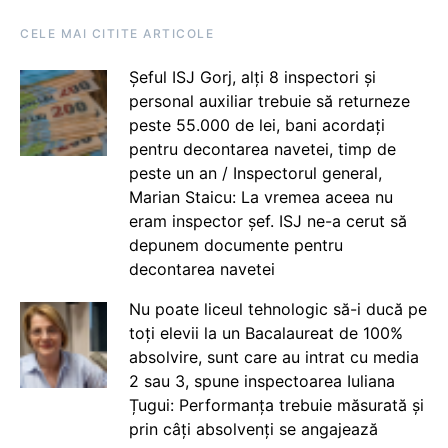
CELE MAI CITITE ARTICOLE
Șeful ISJ Gorj, alți 8 inspectori și
personal auxiliar trebuie să returneze
peste 55.000 de lei, bani acordați
pentru decontarea navetei, timp de
peste un an / Inspectorul general,
Marian Staicu: La vremea aceea nu
eram inspector șef. ISJ ne-a cerut să
depunem documente pentru
decontarea navetei
Nu poate liceul tehnologic să-i ducă pe
toți elevii la un Bacalaureat de 100%
absolvire, sunt care au intrat cu media
2 sau 3, spune inspectoarea Iuliana
Țugui: Performanța trebuie măsurată și
prin câți absolvenți se angajează