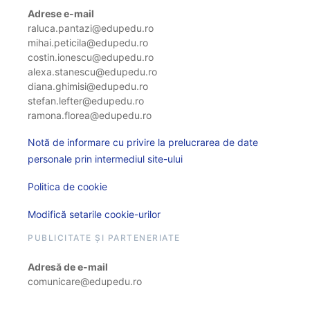
Adrese e-mail
raluca.pantazi@edupedu.ro
mihai.peticila@edupedu.ro
costin.ionescu@edupedu.ro
alexa.stanescu@edupedu.ro
diana.ghimisi@edupedu.ro
stefan.lefter@edupedu.ro
ramona.florea@edupedu.ro
Notă de informare cu privire la prelucrarea de date
personale prin intermediul site-ului
Politica de cookie
Modifică setarile cookie-urilor
PUBLICITATE ȘI PARTENERIATE
Adresă de e-mail
comunicare@edupedu.ro